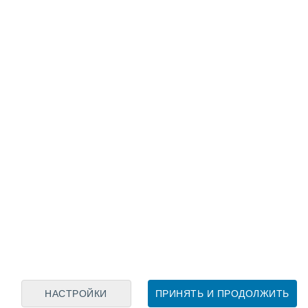
Лунный календарь
пн
вт
ср
чт
пт
сб
вс
8
9
10
11
12
13
14
15
16
17
18
19
20
21
НАСТРОЙКИ
ПРИНЯТЬ И ПРОДОЛЖИТЬ