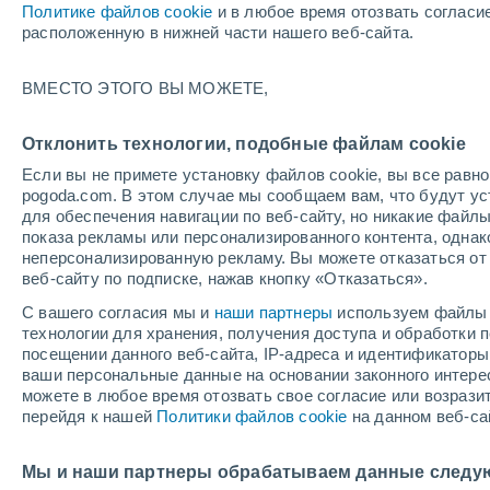
Политике файлов cookie
и в любое время отозвать согласи
+18°
расположенную в нижней части нашего веб-сайта.
ВМЕСТО ЭТОГО ВЫ МОЖЕТЕ,
восточн
По ощущениям +18°
5
-
8 м/с
Отклонить технологии, подобные файлам cookie
Если вы не примете установку файлов cookie, вы все рав
pogoda.com. В этом случае мы сообщаем вам, что будут у
Погода на 1 – 7 дней
Карта дождей
Дождевой р
для обеспечения навигации по веб-сайту, но никакие файлы
показа рекламы или персонализированного контента, одна
неперсонализированную рекламу. Вы можете отказаться от 
веб-сайту по подписке, нажав кнопку «Отказаться».
завтра
понедельник
cегодня
С вашего согласия мы и
наши партнеры
используем файлы 
9 Авг.
10 Авг.
8 Авг.
технологии для хранения, получения доступа и обработки
посещении данного веб-сайта, IP-адреса и идентификатор
ваши персональные данные на основании законного интерес
можете в любое время отозвать свое согласие или возрази
перейдя к нашей
Политики файлов cookie
на данном веб-са
+23°
/
+18°
+24°
/
+17°
+
+21°
/
+16°
Мы и наши партнеры обрабатываем данные следу