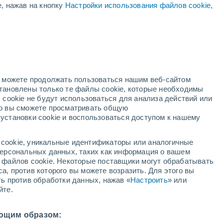
е, нажав на кнопку
Настройки использования файлов cookie
,
ый
но можете продолжать пользоваться нашим веб-сайтом
становлены только те файлы cookie, которые необходимы
адар
Метеоспутники
Модели
 cookie не будут использоваться для анализа действий или
ко вы сможете просматривать общую
установки cookie и воспользоваться доступом к нашему
вторник
среда
четверг
пятница
cookie, уникальные идентификаторы или аналогичные
11 Авг.
12 Авг.
13 Авг.
14 Авг.
 персональных данных, таких как информация о вашем
ы файлов cookie. Некоторые поставщики могут обрабатывать
а, против которого вы можете возразить. Для этого вы
ть против обработки данных, нажав «
Настроить
» или
йте.
26°
/
+19°
+26°
/
+22°
+28°
/
+21°
+28°
/
+20°
ющим образом: