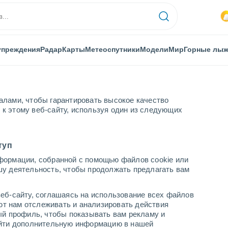
упреждения
Радар
Карты
Метеоспутники
Модели
Мир
Горные лы
алами, чтобы гарантировать высокое качество
к этому веб-сайту, используя один из следующих
x
туп
формации, собранной с помощью файлов cookie или
шу деятельность, чтобы продолжать предлагать вам
...
еб-сайту, соглашаясь на использование всех файлов
яют нам отслеживать и анализировать действия
По часам
ый профиль, чтобы показывать вам рекламу и
В ближайшие часы Грязь с
найти дополнительную информацию в нашей
пылью