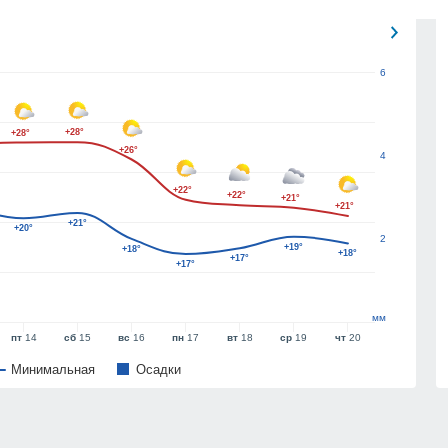
6
+28°
+28°
+26°
4
+22°
+22°
+21°
+21°
+21°
+20°
2
+19°
+18°
+18°
+17°
+17°
мм
пт
14
сб
15
вс
16
пн
17
вт
18
ср
19
чт
20
Минимальная
Oсадки