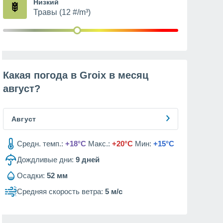
Низкий
Травы (12 #/m³)
Какая погода в Groix в месяц
август
?
Август
Средн. темп.:
+18°C
Макс.:
+20°C
Мин:
+15°C
Дождливые дни:
9
дней
Осадки:
52 мм
Средняя скорость ветра:
5 м/с