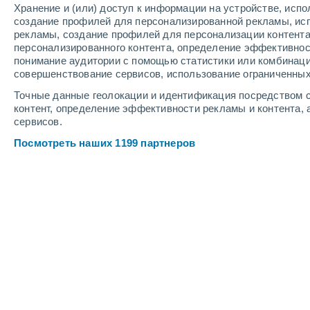
Хранение и (или) доступ к информации на устройстве, исп
8
-
10
м/с
6
-
8
м/с
7
-
9
м/с
создание профилей для персонализированной рекламы, ис
рекламы, создание профилей для персонализации контент
персонализированного контента, определение эффективнос
Погода в Groix cегодня
, 8 августа
понимание аудитории с помощью статистики или комбинаци
совершенствование сервисов, использование ограниченных
Облачно и ясно
+18°
10:00
Точные данные геолокации и идентификация посредством с
Ощущаемая т.
+18
контент, определение эффективности рекламы и контента, 
сервисов.
Облачно и ясно
+21°
11:00
Посмотреть наших 1199 партнеров
Ощущаемая т.
+21
Облачно и ясно
+21°
12:00
Ощущаемая т.
+21
Облачно и ясно
+21°
13:00
Ощущаемая т.
+21
Облачно и ясно
+21°
14:00
Ощущаемая т.
+21