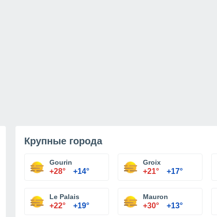
Крупные города
Gourin
Groix
+28°
+14°
+21°
+17°
Le Palais
Mauron
+22°
+19°
+30°
+13°