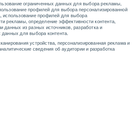
ользование ограниченных данных для выбора рекламы,
6
-
8
м/с
6
-
8
м/с
6
-
9
м/с
7
-
9
м/с
пользование профилей для выбора персонализированной
а, использование профилей для выбора
ти рекламы, определение эффективности контента,
и данных из разных источников, разработка и
 данных для выбора контента.
восточный
2 Низкий
канирования устройства, персонализированная реклама и
°
5
-
8 м/с
FPS:
нет
аналитические сведения об аудитории и разработка
восточный
3 Средний
°
5
-
6 м/с
FPS:
6-10
юго-восточный
4 Средний
°
4
-
6 м/с
FPS:
6-10
юго-восточный
5 Средний
°
4
-
6 м/с
FPS:
6-10
юго-восточный
6 Высокий
°
4
-
6 м/с
FPS:
15-25