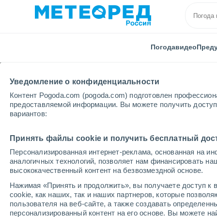
Погода
видео
Пред
Уведомление о конфиденциальности
Контент Pogoda.com (pogoda.com) подготовлен профессион
предоставляемой информации. Вы можете получить доступ 
вариантов:
Главная
Франция
Бретани
Морбиан
Groi
Принять файлы cookie и получить бесплатный дос
Персонализированная интернет-реклама, основанная на ин
Погода в Groix
аналогичных технологий, позволяет нам финансировать на
высококачественный контент на безвозмездной основе.
09:51
суббота
Нажимая «Принять и продолжить», вы получаете доступ к в
cookie, как наших, так и наших партнеров, которые позвол
пользователя на веб-сайте, а также создавать определенн
Облачно и ясно
персонализированный контент на его основе. Вы можете 