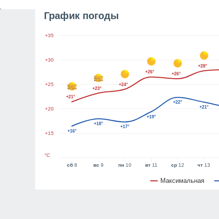
График погоды
+35
+30
+28°
+26°
+26°
+25
+24°
+23°
+21°
+22°
+21°
+20
+19°
+18°
+17°
+16°
+15
°C
сб
8
вс
9
пн
10
вт
11
ср
12
чт
13
Максимальная