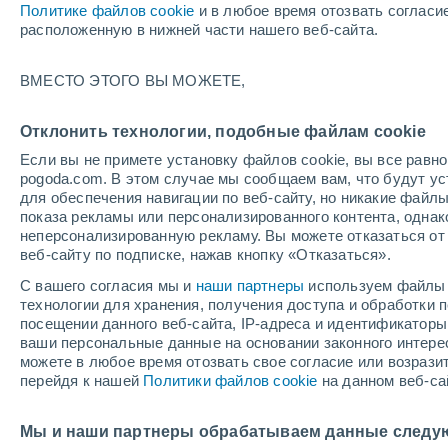
Политике файлов cookie
и в любое время отозвать согласи
+21°
расположенную в нижней части нашего веб-сайта.
ВМЕСТО ЭТОГО ВЫ МОЖЕТЕ,
восточн
По ощущениям +21°
3
-
8 м/с
Отклонить технологии, подобные файлам cookie
Если вы не примете установку файлов cookie, вы все рав
pogoda.com. В этом случае мы сообщаем вам, что будут у
Погода на 1 – 7 дней
Карта облачности
Дождево
для обеспечения навигации по веб-сайту, но никакие файлы
показа рекламы или персонализированного контента, одна
неперсонализированную рекламу. Вы можете отказаться от 
веб-сайту по подписке, нажав кнопку «Отказаться».
завтра
воскресенье
по
cегодня
С вашего согласия мы и
наши партнеры
используем файлы 
8 Авг.
9 Авг.
7 Авг.
технологии для хранения, получения доступа и обработки
посещении данного веб-сайта, IP-адреса и идентификатор
ваши персональные данные на основании законного интерес
можете в любое время отозвать свое согласие или возрази
30%
перейдя к нашей
Политики файлов cookie
на данном веб-са
0.9 мм
+28°
/
+15°
+28°
/
+17°
+
+25°
/
+13°
Мы и наши партнеры обрабатываем данные следу