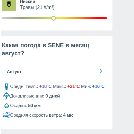
Низкий
Травы (21 #/m³)
Какая погода в SENE в месяц
август
?
Август
Средн. темп.:
+18°C
Макс.:
+21°C
Мин:
+16°C
Дождливые дни:
9
дней
Осадки:
50 мм
Средняя скорость ветра:
4 м/с