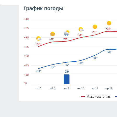
График погоды
+40
+35
+33°
+31°
+30°
+30
+28°
+28°
+25°
+25
+24°
+20
+20°
+18°
+17°
+15
+15°
+13°
0.9
+10
°C
пт
7
сб
8
вс
9
пн
10
вт
11
ср
12
Максимальная