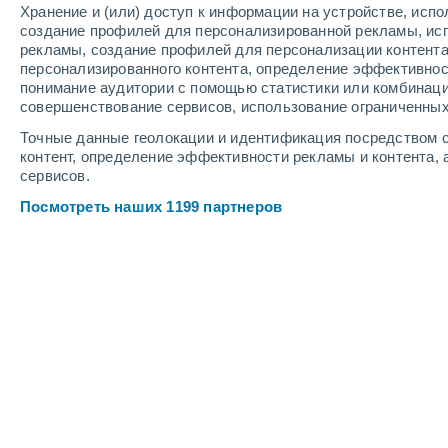
Хранение и (или) доступ к информации на устройстве, исп
5
-
8
м/с
4
-
9
м/с
5
-
9
м/с
создание профилей для персонализированной рекламы, ис
рекламы, создание профилей для персонализации контент
персонализированного контента, определение эффективнос
Погода в SENE cегодня
, 7 августа
понимание аудитории с помощью статистики или комбинаци
совершенствование сервисов, использование ограниченных
Солнечно
+21°
12:00
Точные данные геолокации и идентификация посредством с
Ощущаемая т.
+21°
контент, определение эффективности рекламы и контента, 
сервисов.
Облачно и ясно
+23°
13:00
Посмотреть наших 1199 партнеров
Ощущаемая т.
+25°
Облачно и ясно
+24°
14:00
Ощущаемая т.
+25°
Облачно и ясно
+24°
15:00
Ощущаемая т.
+25°
Облачно и ясно
+24°
16:00
Ощущаемая т.
+25°