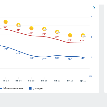
6
+33°
+31°
+29°
+29°
+27°
4
+25°
+25°
+23°
+20°
2
+18°
+18°
+17°
+17°
+17°
мм
чт
13
пт
14
сб
15
вс
16
пн
17
вт
18
ср
19
Минимальная
Дождь