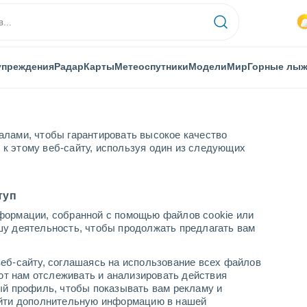
упреждения
Радар
Карты
Метеоспутники
Модели
Мир
Горные лы
алами, чтобы гарантировать высокое качество
к этому веб-сайту, используя один из следующих
E
туп
формации, собранной с помощью файлов cookie или
шу деятельность, чтобы продолжать предлагать вам
...
еб-сайту, соглашаясь на использование всех файлов
яют нам отслеживать и анализировать действия
По часам
ый профиль, чтобы показывать вам рекламу и
В ближайшие часы переменная
найти дополнительную информацию в нашей
облачность