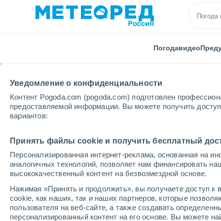
Погода
видео
Пред
Уведомление о конфиденциальности
Контент Pogoda.com (pogoda.com) подготовлен профессион
предоставляемой информации. Вы можете получить доступ 
вариантов:
Главная
Франция
Бретани
Морбиан
SEN
Принять файлы cookie и получить бесплатный дос
Персонализированная интернет-реклама, основанная на ин
Погода в SENE
аналогичных технологий, позволяет нам финансировать на
высококачественный контент на безвозмездной основе.
12:05
пятница
Нажимая «Принять и продолжить», вы получаете доступ к в
cookie, как наших, так и наших партнеров, которые позвол
пользователя на веб-сайте, а также создавать определенн
Солнечно
персонализированный контент на его основе. Вы можете 