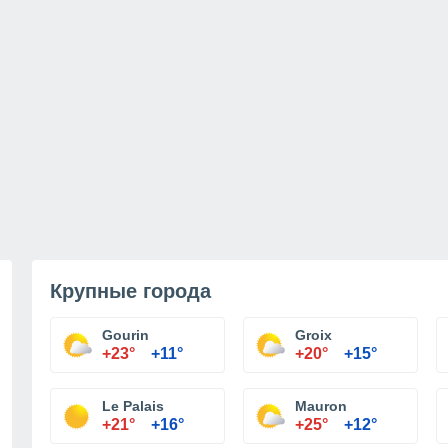
Крупные города
Gourin
Groix
+23°
+11°
+20°
+15°
Le Palais
Mauron
+21°
+16°
+25°
+12°