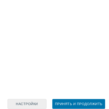
Лунный календарь
пн
вт
ср
чт
пт
сб
вс
7
8
9
10
11
12
13
14
15
16
17
18
19
20
НАСТРОЙКИ
ПРИНЯТЬ И ПРОДОЛЖИТЬ