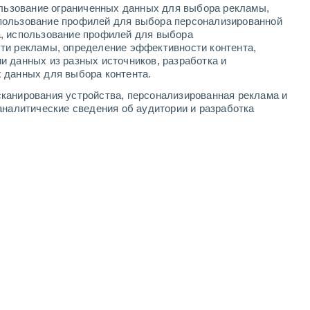
ользование ограниченных данных для выбора рекламы,
6
-
10
м/с
5
-
9
м/с
4
-
8
м/с
3
-
8
м/с
пользование профилей для выбора персонализированной
а, использование профилей для выбора
ти рекламы, определение эффективности контента,
и данных из разных источников, разработка и
 данных для выбора контента.
восточный
5 Средний
канирования устройства, персонализированная реклама и
3
-
8 м/с
FPS:
6-10
аналитические сведения об аудитории и разработка
восточный
6 Высокий
3
-
7 м/с
FPS:
15-25
восточный
6 Высокий
2
-
6 м/с
FPS:
15-25
восточный
6 Высокий
1
-
5 м/с
FPS:
15-25
восточный
5 Средний
0
-
5 м/с
FPS:
6-10