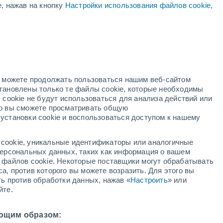
е, нажав на кнопку
Настройки использования файлов cookie
,
ый
но можете продолжать пользоваться нашим веб-сайтом
становлены только те файлы cookie, которые необходимы
й радар
Метеоспутники
Модели
 cookie не будут использоваться для анализа действий или
ко вы сможете просматривать общую
установки cookie и воспользоваться доступом к нашему
недельник
вторник
среда
четверг
cookie, уникальные идентификаторы или аналогичные
10 Авг.
11 Авг.
12 Авг.
13 Авг.
 персональных данных, таких как информация о вашем
ы файлов cookie. Некоторые поставщики могут обрабатывать
а, против которого вы можете возразить. Для этого вы
ть против обработки данных, нажав «
Настроить
» или
йте.
30°
/
+18°
+31°
/
+20°
+33°
/
+24°
+33°
/
+23°
ющим образом: