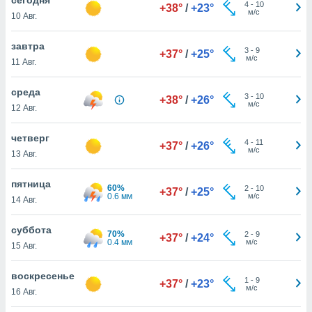
 и
4
-
10
+38°
/
+23°
м/с
10 Авг.
ть действия
я на веб-
же
завтра
3
-
9
+37°
/
+25°
пределенный
м/с
11 Авг.
обы
вам рекламу
среда
3
-
10
зированный
+38°
/
+26°
м/с
12 Авг.
го основе.
айти
ьную
четверг
4
-
11
+37°
/
+26°
 в нашей
м/с
13 Авг.
йлов cookie
ремя
пятница
60%
2
-
10
гласие,
+37°
/
+25°
0.6 мм
м/с
14 Авг.
опку
спользования
суббота
 cookie
70%
2
-
9
+37°
/
+24°
0.4 мм
м/с
нную в
15 Авг.
и нашего
воскресенье
1
-
9
+37°
/
+23°
м/с
16 Авг.
ОГО ВЫ