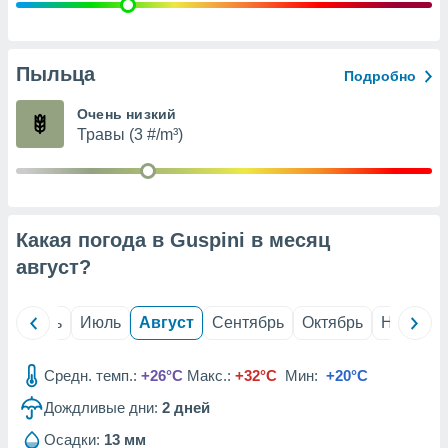
с помощью
или
данных из
чников,
Пыльца
Подробно
и
вование
Очень низкий
Травы (3 #/m³)
ие
х данных
контента.
ные
и
Какая погода в Guspini в месяц
ция
м
август
?
я
рованная
й
Июнь
Июль
Август
Сентябрь
Октябрь
Ноябрь
нтент,
е
сти рекламы
Средн. темп.:
+26°C
Макс.:
+32°C
Мин:
+20°C
Дождливые дни:
2
дней
ие сведения
и и
Осадки:
13 мм