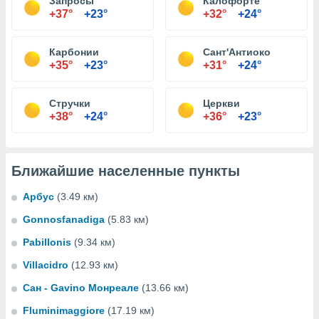
Запросы
Калофорте
+37°
+23°
+32°
+24°
Карбонии
Сант'Антиоко
+35°
+23°
+31°
+24°
Стручки
Церкви
+38°
+24°
+36°
+23°
Ближайшие населенные пункты
Арбус
(3.49 км)
Gonnosfanadiga
(5.83 км)
Pabillonis
(9.34 км)
Villacidro
(12.93 км)
Сан - Gavino Монреале
(13.66 км)
Fluminimaggiore
(17.19 км)