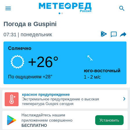
Погода в Guspini
ие о
циальности
07:31
понедельник
...
oda.com
)
Солнечно
+26°
алами,
тировать
ество
юго-восточный
яемой
По ощущениям +28°
1
2 м/с
. Вы можете
ступ к этому
используя
красное предупреждение
едующих
Экстремальное предупреждение о высокая
температура Guspini сегодня
файлы
Наслаждайтесь нашим
олучить
приложением совершенно
Установить
й доступ
БЕСПЛАТНО