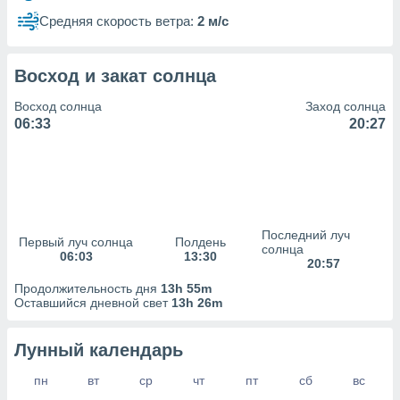
сервисов.
Средняя скорость ветра:
2 м/с
 наших 1199
неров
Восход и закат солнца
Восход солнца
Заход солнца
06:33
20:27
Последний луч
Первый луч солнца
Полдень
солнца
06:03
13:30
20:57
Продолжительность дня
13h 55m
Оставшийся дневной свет
13h 26m
Лунный календарь
пн
вт
ср
чт
пт
сб
вс