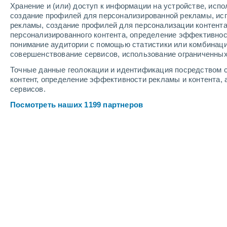
Хранение и (или) доступ к информации на устройстве, исп
4
-
10
м/с
5
-
11
м/с
6
-
12
м/с
создание профилей для персонализированной рекламы, ис
рекламы, создание профилей для персонализации контент
персонализированного контента, определение эффективнос
Погода в Sardara cегодня
, 8 августа
понимание аудитории с помощью статистики или комбинаци
совершенствование сервисов, использование ограниченных
Солнечно
+32°
17:00
Точные данные геолокации и идентификация посредством с
Ощущаемая т.
+34
контент, определение эффективности рекламы и контента, 
сервисов.
Солнечно
+31°
18:00
Посмотреть наших 1199 партнеров
Ощущаемая т.
+33
Солнечно
+29°
19:00
Ощущаемая т.
+32
Солнечно
+28°
20:00
Ощущаемая т.
+30
Ясное небо
+27°
21:00
Ощущаемая т.
+29