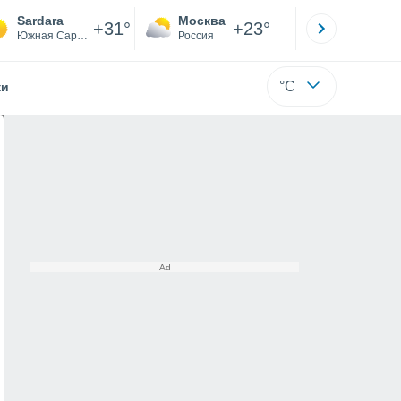
Sardara
Москва
Санкт-
+31°
+23°
Южная Сардиния
Россия
Са
°C
жи