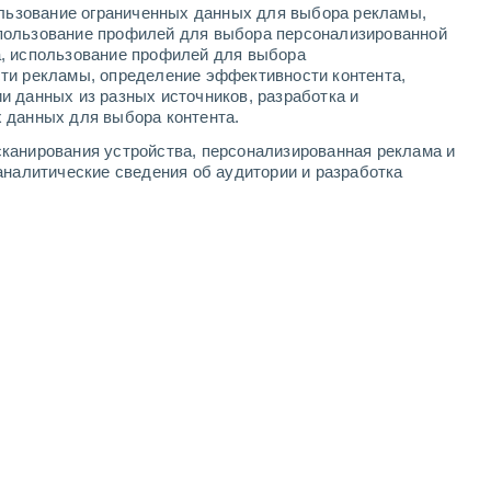
ользование ограниченных данных для выбора рекламы,
4
-
10
м/с
6
-
12
м/с
3
-
10
м/с
3
-
12
м/с
пользование профилей для выбора персонализированной
а, использование профилей для выбора
ти рекламы, определение эффективности контента,
и данных из разных источников, разработка и
 данных для выбора контента.
северо-западный
3 Средний
канирования устройства, персонализированная реклама и
°
6
-
12 м/с
FPS:
6-10
аналитические сведения об аудитории и разработка
северо-западный
1 Низкий
°
6
-
12 м/с
FPS:
нет
северо-западный
0 Низкий
°
5
-
12 м/с
FPS:
нет
северо-западный
0 Низкий
°
4
-
11 м/с
FPS:
нет
северо-западный
0 Низкий
°
4
-
9 м/с
FPS:
нет