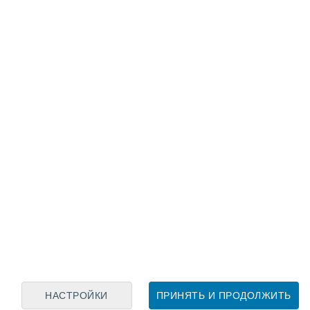
Лунный календарь
пн
вт
ср
чт
пт
сб
вс
8
9
10
11
12
13
14
15
16
17
18
19
20
21
НАСТРОЙКИ
ПРИНЯТЬ И ПРОДОЛЖИТЬ