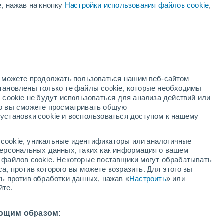
е, нажав на кнопку
Настройки использования файлов cookie
,
оранжевое
предупреждение
Значительное предупреждение о
высокая температура Sardara
сегодня
й
но можете продолжать пользоваться нашим веб-сайтом
становлены только те файлы cookie, которые необходимы
й радар
Метеоспутники
Модели
 cookie не будут использоваться для анализа действий или
ко вы сможете просматривать общую
установки cookie и воспользоваться доступом к нашему
вторник
среда
четверг
пятница
cookie, уникальные идентификаторы или аналогичные
11 Авг.
12 Авг.
13 Авг.
14 Авг.
 персональных данных, таких как информация о вашем
ы файлов cookie. Некоторые поставщики могут обрабатывать
а, против которого вы можете возразить. Для этого вы
ть против обработки данных, нажав «
Настроить
» или
50%
60%
йте.
0.5 мм
0.3 мм
39°
/
+24°
+39°
/
+24°
+37°
/
+25°
+38°
/
+23°
ющим образом: