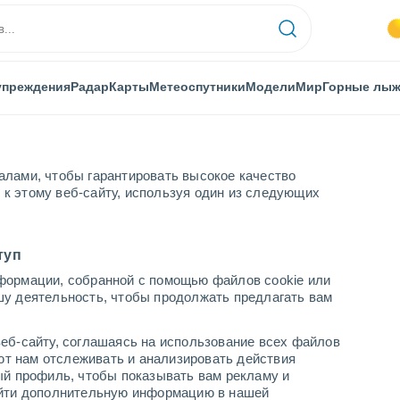
упреждения
Радар
Карты
Метеоспутники
Модели
Мир
Горные лы
алами, чтобы гарантировать высокое качество
к этому веб-сайту, используя один из следующих
туп
формации, собранной с помощью файлов cookie или
шу деятельность, чтобы продолжать предлагать вам
...
еб-сайту, соглашаясь на использование всех файлов
яют нам отслеживать и анализировать действия
По часам
ый профиль, чтобы показывать вам рекламу и
В ближайшие часы безоблачно
найти дополнительную информацию в нашей