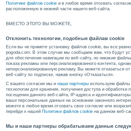
Политике файлов cookie
и в любое время отозвать согласи
+31°
расположенную в нижней части нашего веб-сайта.
северо-
ВМЕСТО ЭТОГО ВЫ МОЖЕТЕ,
западны
По ощущениям +33°
6
-
12 м/с
Отклонить технологии, подобные файлам cookie
Если вы не примете установку файлов cookie, вы все рав
pogoda.com. В этом случае мы сообщаем вам, что будут у
Погода на 1 – 7 дней
Карта температур
Дождево
для обеспечения навигации по веб-сайту, но никакие файлы
показа рекламы или персонализированного контента, одна
неперсонализированную рекламу. Вы можете отказаться от 
веб-сайту по подписке, нажав кнопку «Отказаться».
завтра
понедельник
cегодня
С вашего согласия мы и
наши партнеры
используем файлы 
9 Авг.
10 Авг.
8 Авг.
технологии для хранения, получения доступа и обработки
посещении данного веб-сайта, IP-адреса и идентификатор
ваши персональные данные на основании законного интерес
можете в любое время отозвать свое согласие или возрази
перейдя к нашей
Политики файлов cookie
на данном веб-са
+37°
/
+23°
+37°
/
+23°
+
+34°
/
+22°
Мы и наши партнеры обрабатываем данные следу