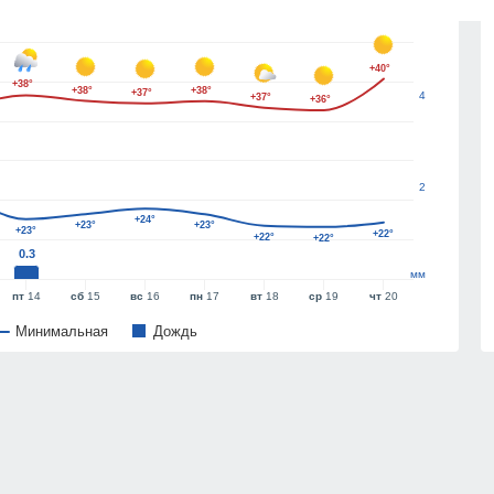
6
+40°
+38°
+38°
+38°
+37°
4
+37°
+36°
2
+24°
+23°
+23°
+23°
+22°
+22°
+22°
0.3
мм
пт
14
сб
15
вс
16
пн
17
вт
18
ср
19
чт
20
Минимальная
Дождь