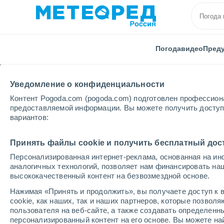
Погода
видео
Пред
Уведомление о конфиденциальности
Контент Pogoda.com (pogoda.com) подготовлен профессион
предоставляемой информации. Вы можете получить доступ 
вариантов:
Главная
Италия
Южная Сардиния
Sardara
Принять файлы cookie и получить бесплатный дос
Персонализированная интернет-реклама, основанная на ин
Погода в Sardara
аналогичных технологий, позволяет нам финансировать на
высококачественный контент на безвозмездной основе.
17:38
суббота
Нажимая «Принять и продолжить», вы получаете доступ к в
cookie, как наших, так и наших партнеров, которые позвол
пользователя на веб-сайте, а также создавать определенн
Солнечно
персонализированный контент на его основе. Вы можете 