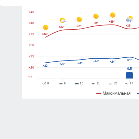
+50
+45
+39°
+40
+39°
+37°
+37°
+37°
+35
+34°
+30
+25
+25°
+24°
+24°
+23°
+23°
+22°
+20
0.5
°C
сб
8
вс
9
пн
10
вт
11
ср
12
чт
13
Максимальная