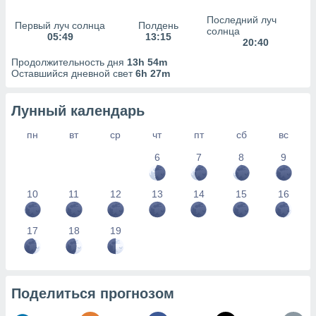
сервисов.
Последний луч
 наших 1199
Первый луч солнца
Полдень
солнца
05:49
13:15
неров
20:40
Продолжительность дня
13h 54m
Оставшийся дневной свет
6h 27m
Лунный календарь
пн
вт
ср
чт
пт
сб
вс
6
7
8
9
10
11
12
13
14
15
16
17
18
19
Поделиться прогнозом