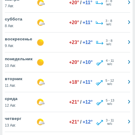
3
-
8
 и
+20°
/
+11°
м/с
7 Авг.
ть действия
я на веб-
суббота
же
3
-
8
+20°
/
+11°
м/с
пределенный
8 Авг.
обы
вам рекламу
воскресенье
3
-
8
+23°
/
+12°
зированный
м/с
9 Авг.
го основе.
айти
понедельник
ьную
4
-
11
+20°
/
+10°
м/с
 в нашей
10 Авг.
йлов cookie
ремя
вторник
5
-
12
+18°
/
+11°
гласие,
м/с
11 Авг.
опку
спользования
среда
 cookie
5
-
13
+21°
/
+12°
м/с
нную в
12 Авг.
и нашего
четверг
3
-
11
+21°
/
+12°
м/с
13 Авг.
ОГО ВЫ