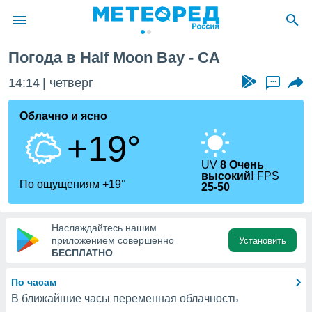
Погода в Half Moon Вау - CA
ие о
циальности
14:14
четверг
...
oda.com
)
Облачно и ясно
+19°
алами,
тировать
ество
UV
8 Очень
высокий!
FPS
яемой
По ощущениям +19°
25-50
. Вы можете
ступ к этому
используя
Наслаждайтесь нашим
едующих
приложением совершенно
Установить
БЕСПЛАТНО
файлы
По часам
олучить
й доступ
В ближайшие часы переменная облачность