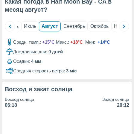
с помощью
Какая погода в Half Moon Bay - CA в
или
месяц
август
?
данных из
чников,
и
й
Июнь
Июль
Август
Сентябрь
Октябрь
Ноябрь
вование
ие
Средн. темп.:
+15°C
Макс.:
+18°C
Мин:
+14°C
х данных
Дождливые дни:
0
дней
контента.
ные
Осадки:
4 мм
и
Средняя скорость ветра:
3 м/с
ция
м
я
Восход и закат солнца
рованная
Восход солнца
Заход солнца
нтент,
06:18
20:12
е
сти рекламы
ие сведения
и и