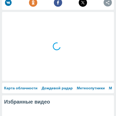
Карта облачности
Дождевой радар
Метеоспутники
Мо
Избранные видео