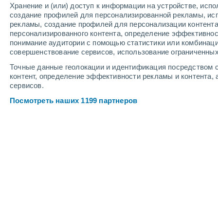
Хранение и (или) доступ к информации на устройстве, исп
3
-
9
м/с
6
-
13
м/с
3
-
9
м/с
создание профилей для персонализированной рекламы, ис
рекламы, создание профилей для персонализации контент
персонализированного контента, определение эффективнос
Погода в Horovice cегодня
, 8 август
понимание аудитории с помощью статистики или комбинаци
совершенствование сервисов, использование ограниченных
Солнечно
+22°
11:00
Точные данные геолокации и идентификация посредством с
Ощущаемая т.
+25°
контент, определение эффективности рекламы и контента, 
сервисов.
Солнечно
+24°
12:00
Посмотреть наших 1199 партнеров
Ощущаемая т.
+25°
Облачно и ясно
+25°
13:00
Ощущаемая т.
+26°
Облачно и ясно
+27°
14:00
Ощущаемая т.
+26°
Солнечно
+27°
15:00
Ощущаемая т.
+26°