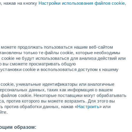
е, нажав на кнопку
Настройки использования файлов cookie
,
жёлтое предупреждение
Умеренное предупреждение о
лесные пожары Horovice сегодня
ый
но можете продолжать пользоваться нашим веб-сайтом
становлены только те файлы cookie, которые необходимы
й радар
Метеоспутники
Модели
 cookie не будут использоваться для анализа действий или
ко вы сможете просматривать общую
установки cookie и воспользоваться доступом к нашему
вторник
среда
четверг
пятница
cookie, уникальные идентификаторы или аналогичные
11 Авг.
12 Авг.
13 Авг.
14 Авг.
 персональных данных, таких как информация о вашем
ы файлов cookie. Некоторые поставщики могут обрабатывать
а, против которого вы можете возразить. Для этого вы
ть против обработки данных, нажав «
Настроить
» или
йте.
26°
/
+16°
+26°
/
+12°
+28°
/
+12°
+32°
/
+14°
ющим образом: