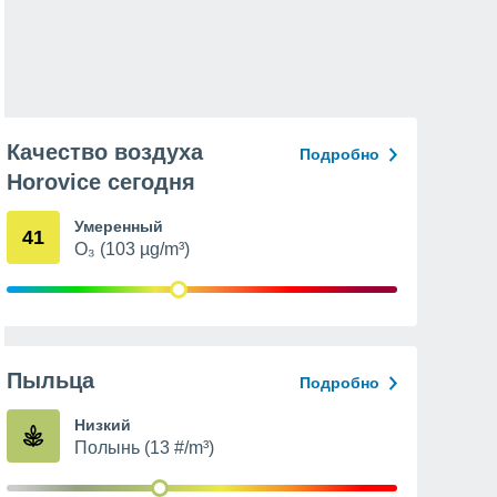
Качество воздуха
Подробно
Horovice сегодня
Умеренный
41
O₃ (103 µg/m³)
Пыльца
Подробно
Низкий
Полынь (13 #/m³)