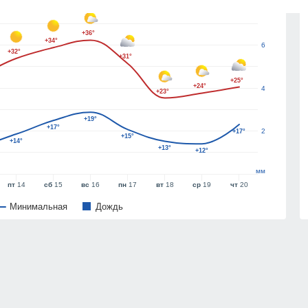
8
+36°
+34°
6
+32°
+31°
+25°
+24°
4
+23°
+19°
+17°
2
+17°
+15°
+14°
+13°
+12°
мм
пт
14
сб
15
вс
16
пн
17
вт
18
ср
19
чт
20
Минимальная
Дождь