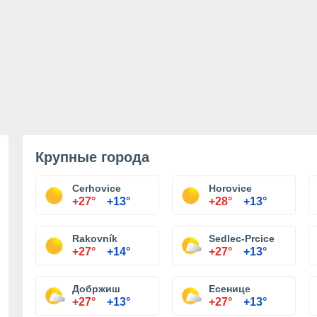
Крупные города
Cerhovice
Horovice
+27°
+13°
+28°
+13°
Rakovník
Sedlec-Prcice
+27°
+14°
+27°
+13°
Добржиш
Есенице
+27°
+13°
+27°
+13°