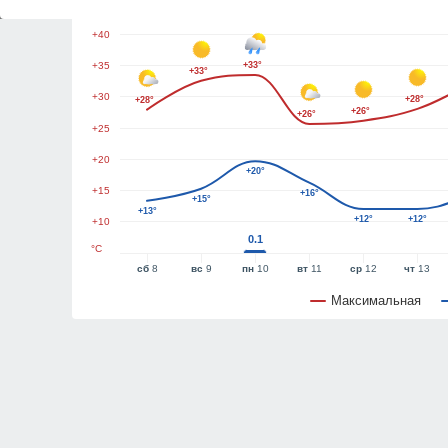
+45
+40
+35
+33°
+33°
+30
+28°
+28°
+26°
+26°
+25
+20
+20°
+15
+16°
+15°
+13°
+12°
+12°
+10
0.1
°C
сб
8
вс
9
пн
10
вт
11
ср
12
чт
13
Максимальная