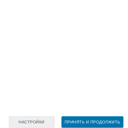
Лунный календарь
пн
вт
ср
чт
пт
сб
вс
8
9
10
11
12
13
14
15
16
17
18
19
20
21
НАСТРОЙКИ
ПРИНЯТЬ И ПРОДОЛЖИТЬ