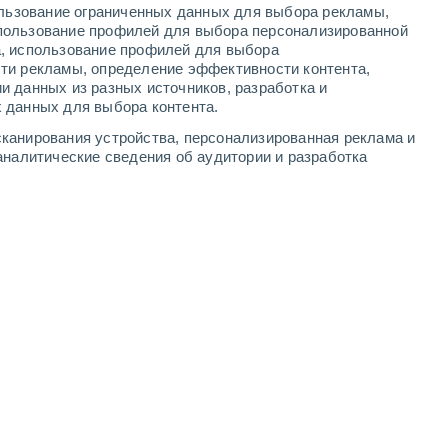
ользование ограниченных данных для выбора рекламы,
3
-
9
м/с
3
-
8
м/с
3
-
8
м/с
2
-
6
м/с
пользование профилей для выбора персонализированной
а, использование профилей для выбора
ти рекламы, определение эффективности контента,
а
и данных из разных источников, разработка и
 данных для выбора контента.
Северо-восточный
5 Средний
канирования устройства, персонализированная реклама и
3
-
9 м/с
FPS:
6-10
аналитические сведения об аудитории и разработка
восточный
6 Высокий
3
-
9 м/с
FPS:
15-25
восточный
5 Средний
2
-
8 м/с
FPS:
6-10
восточный
6 Высокий
2
-
7 м/с
FPS:
15-25
Северо-восточный
5 Средний
3
-
8 м/с
FPS:
6-10