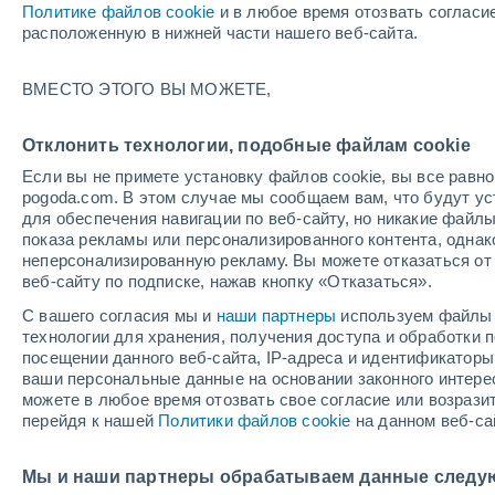
Политике файлов cookie
и в любое время отозвать согласи
+22°
расположенную в нижней части нашего веб-сайта.
Северо-
ВМЕСТО ЭТОГО ВЫ МОЖЕТЕ,
восточн
По ощущениям +25°
3
-
9 м/с
Отклонить технологии, подобные файлам cookie
Если вы не примете установку файлов cookie, вы все рав
pogoda.com. В этом случае мы сообщаем вам, что будут у
Погода на 1 – 7 дней
Карта облачности
Дождево
для обеспечения навигации по веб-сайту, но никакие файлы
показа рекламы или персонализированного контента, одна
неперсонализированную рекламу. Вы можете отказаться от 
веб-сайту по подписке, нажав кнопку «Отказаться».
завтра
понедельник
cегодня
С вашего согласия мы и
наши партнеры
используем файлы 
9 Авг.
10 Авг.
8 Авг.
технологии для хранения, получения доступа и обработки
посещении данного веб-сайта, IP-адреса и идентификатор
ваши персональные данные на основании законного интерес
можете в любое время отозвать свое согласие или возрази
40%
перейдя к нашей
Политики файлов cookie
на данном веб-са
0.1 мм
+33°
/
+15°
+33°
/
+20°
+
+28°
/
+13°
Мы и наши партнеры обрабатываем данные следу