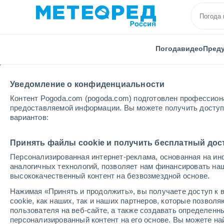
Погода
видео
Пред
Уведомление о конфиденциальности
Контент Pogoda.com (pogoda.com) подготовлен профессион
предоставляемой информации. Вы можете получить доступ 
вариантов:
Главная
Чешская республика
Среднечешский
Принять файлы cookie и получить бесплатный дос
Персонализированная интернет-реклама, основанная на ин
Погода в Horovice
аналогичных технологий, позволяет нам финансировать на
высококачественный контент на безвозмездной основе.
10:57
суббота
Нажимая «Принять и продолжить», вы получаете доступ к в
cookie, как наших, так и наших партнеров, которые позвол
пользователя на веб-сайте, а также создавать определенн
Солнечно
персонализированный контент на его основе. Вы можете 