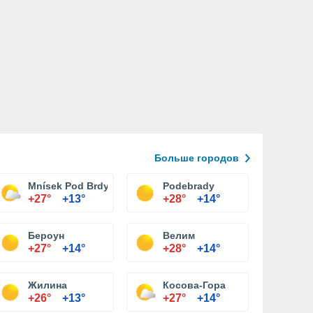
Больше городов
Mnísek Pod Brdy
Podebrady
+27°
+13°
+28°
+14°
Бероун
Велим
+27°
+14°
+28°
+14°
Жилина
Косова-Гора
+26°
+13°
+27°
+14°