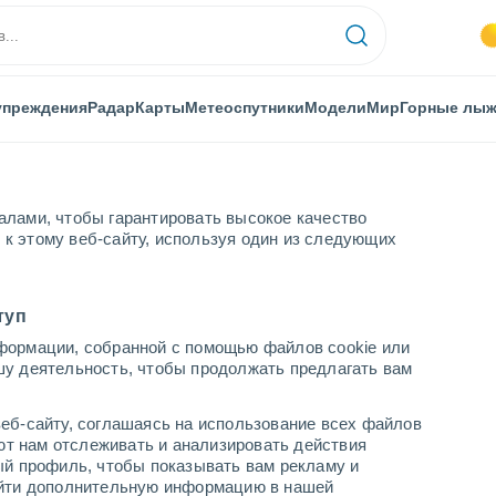
упреждения
Радар
Карты
Метеоспутники
Модели
Мир
Горные лы
алами, чтобы гарантировать высокое качество
к этому веб-сайту, используя один из следующих
Horovice
туп
формации, собранной с помощью файлов cookie или
шу деятельность, чтобы продолжать предлагать вам
...
еб-сайту, соглашаясь на использование всех файлов
яют нам отслеживать и анализировать действия
По часам
ый профиль, чтобы показывать вам рекламу и
В ближайшие часы переменная
найти дополнительную информацию в нашей
облачность