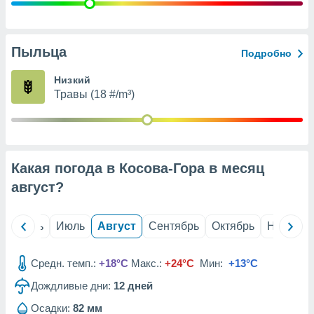
с помощью
или
данных из
чников,
Пыльца
Подробно
и
вование
Низкий
Травы (18 #/m³)
ие
х данных
контента.
ные
и
Какая погода в Косова-Гора в месяц
ция
м
август
?
я
рованная
й
Июнь
Июль
Август
Сентябрь
Октябрь
Ноябрь
нтент,
е
сти рекламы
Средн. темп.:
+18°C
Макс.:
+24°C
Мин:
+13°C
Дождливые дни:
12
дней
ие сведения
и и
Осадки:
82 мм