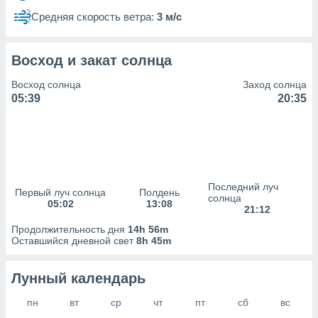
сервисов.
Средняя скорость ветра:
3 м/с
 наших 1199
неров
Восход и закат солнца
Восход солнца
Заход солнца
05:39
20:35
Последний луч
Первый луч солнца
Полдень
солнца
05:02
13:08
21:12
Продолжительность дня
14h 56m
Оставшийся дневной свет
8h 45m
Лунный календарь
пн
вт
ср
чт
пт
сб
вс