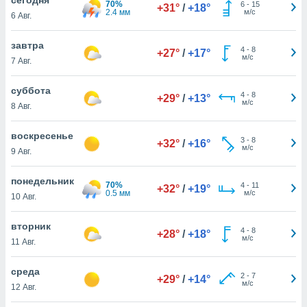
70%
 и
6
-
15
+31°
/
+18°
2.4 мм
м/с
6 Авг.
ть действия
я на веб-
же
завтра
4
-
8
+27°
/
+17°
пределенный
м/с
7 Авг.
обы
вам рекламу
суббота
4
-
8
зированный
+29°
/
+13°
м/с
8 Авг.
го основе.
айти
ьную
воскресенье
3
-
8
+32°
/
+16°
 в нашей
м/с
9 Авг.
йлов cookie
ремя
понедельник
70%
4
-
11
гласие,
+32°
/
+19°
0.5 мм
м/с
10 Авг.
опку
спользования
вторник
 cookie
4
-
8
+28°
/
+18°
м/с
нную в
11 Авг.
и нашего
среда
2
-
7
+29°
/
+14°
м/с
12 Авг.
ОГО ВЫ