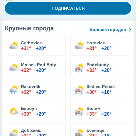
Крупные города
Больше городов
Cerhovice
Horovice
+31°
+20°
+31°
+20°
Mnísek Pod Brdy
Podebrady
+32°
+20°
+33°
+20°
Rakovník
Sedlec-Prcice
+32°
+20°
+30°
+18°
Бероун
Велим
+33°
+20°
+33°
+20°
Добржиш
Есенице
+31°
+20°
+31°
+18°