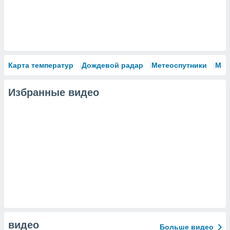
Карта температур
Дождевой радар
Метеоспутники
Мод
Избранные видео
видео
Больше видео