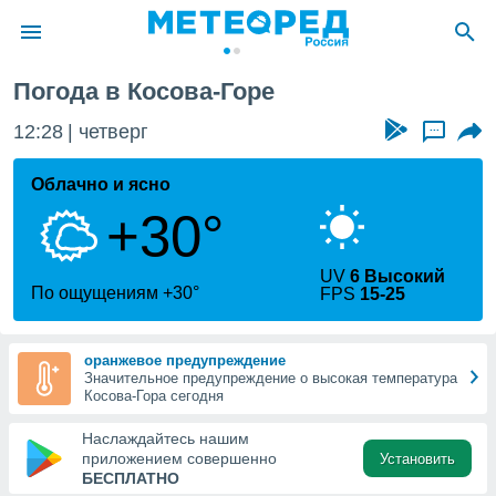
ора
Погода в Косова-Горе
ие о
циальности
12:28
четверг
...
oda.com
)
Облачно и ясно
+30°
алами,
тировать
ество
UV
6 Высокий
яемой
По ощущениям +30°
FPS
15-25
. Вы можете
ступ к этому
используя
оранжевое предупреждение
едующих
Значительное предупреждение о высокая температура
Косова-Гора сегодня
файлы
Наслаждайтесь нашим
олучить
приложением совершенно
Установить
й доступ
БЕСПЛАТНО