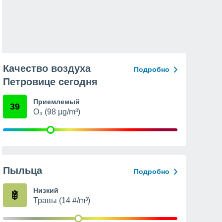
Качество воздуха
Подробно
Петровице сегодня
Приемлемый
39
O₃ (98 µg/m³)
Пыльца
Подробно
Низкий
Травы (14 #/m³)