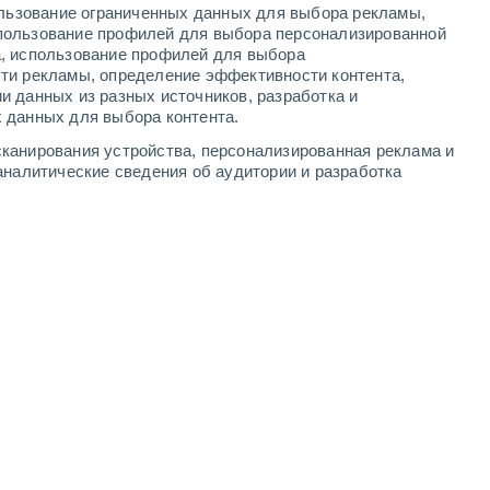
ользование ограниченных данных для выбора рекламы,
4
-
8
м/с
3
-
8
м/с
3
-
7
м/с
3
-
7
м/с
пользование профилей для выбора персонализированной
а, использование профилей для выбора
ти рекламы, определение эффективности контента,
уста
и данных из разных источников, разработка и
 данных для выбора контента.
Северо-восточный
2 Низкий
канирования устройства, персонализированная реклама и
°
3
-
7 м/с
FPS:
нет
аналитические сведения об аудитории и разработка
Северо-восточный
1 Низкий
°
3
-
8 м/с
FPS:
нет
Северо-восточный
0 Низкий
°
4
-
8 м/с
FPS:
нет
Северо-восточный
0 Низкий
°
3
-
8 м/с
FPS:
нет
Северо-восточный
0 Низкий
°
3
-
6 м/с
FPS:
нет