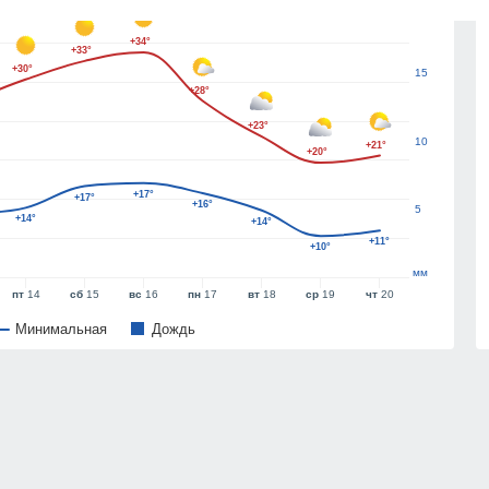
20
+34°
+33°
+30°
15
+28°
+23°
10
+21°
+20°
+17°
+17°
+16°
5
+14°
+14°
+11°
+10°
мм
пт
14
сб
15
вс
16
пн
17
вт
18
ср
19
чт
20
Минимальная
Дождь