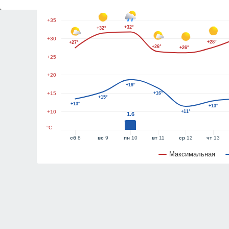
+40
+35
+32°
+32°
+30
+28°
+27°
+26°
+26°
+25
+20
+19°
+15
+16°
+15°
+13°
+13°
+10
+11°
1.6
°C
сб
8
вс
9
пн
10
вт
11
ср
12
чт
13
Максимальная