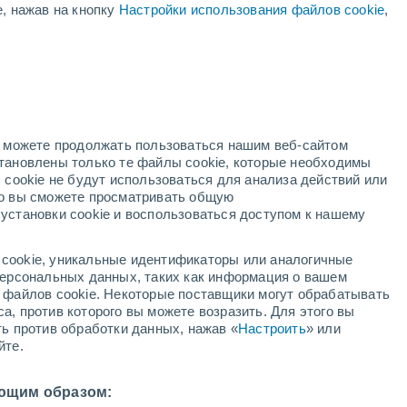
е, нажав на кнопку
Настройки использования файлов cookie
,
жёлтое предупреждение
Умеренное предупреждение о
лесные пожары Петровице
сегодня
ый
Повышение температуры
В первой половине дня
но можете продолжать пользоваться нашим веб-сайтом
становлены только те файлы cookie, которые необходимы
й радар
Метеоспутники
Модели
 cookie не будут использоваться для анализа действий или
ко вы сможете просматривать общую
установки cookie и воспользоваться доступом к нашему
вторник
среда
четверг
пятница
cookie, уникальные идентификаторы или аналогичные
11 Авг.
12 Авг.
13 Авг.
14 Авг.
 персональных данных, таких как информация о вашем
ы файлов cookie. Некоторые поставщики могут обрабатывать
а, против которого вы можете возразить. Для этого вы
ть против обработки данных, нажав «
Настроить
» или
йте.
26°
/
+16°
+26°
/
+11°
+28°
/
+13°
+30°
/
+14°
ющим образом: