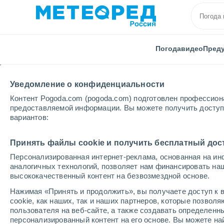
Погода
видео
Пред
Уведомление о конфиденциальности
Контент Pogoda.com (pogoda.com) подготовлен профессион
предоставляемой информации. Вы можете получить доступ 
вариантов:
Главная
Чешская республика
Среднечешский
Принять файлы cookie и получить бесплатный дос
Персонализированная интернет-реклама, основанная на ин
Погода в Петровице
аналогичных технологий, позволяет нам финансировать на
высококачественный контент на безвозмездной основе.
17:31
суббота
Нажимая «Принять и продолжить», вы получаете доступ к в
cookie, как наших, так и наших партнеров, которые позвол
пользователя на веб-сайте, а также создавать определенн
Солнечно
персонализированный контент на его основе. Вы можете 