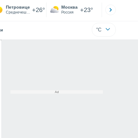
Петровице
Москва
Санкт-
+26°
+23°
Среднечешский
Россия
Са
°C
жи