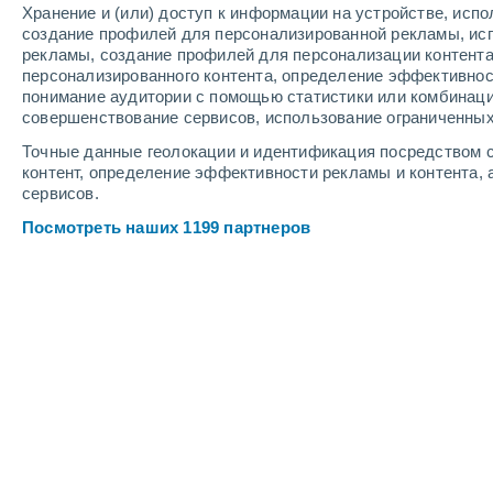
Хранение и (или) доступ к информации на устройстве, исп
3
-
9
м/с
6
-
11
м/с
4
-
8
м/с
создание профилей для персонализированной рекламы, ис
рекламы, создание профилей для персонализации контент
персонализированного контента, определение эффективнос
Погода в Петровице cегодня
, 8 авг
понимание аудитории с помощью статистики или комбинаци
совершенствование сервисов, использование ограниченных
Солнечно
+27°
Точные данные геолокации и идентификация посредством с
17:00
Ощущаемая т.
+26
контент, определение эффективности рекламы и контента, 
сервисов.
Солнечно
+26°
Посмотреть наших 1199 партнеров
18:00
Ощущаемая т.
+26
Солнечно
+25°
19:00
Ощущаемая т.
+26
Солнечно
+23°
20:00
Ощущаемая т.
+25
Солнечно
+21°
21:00
Ощущаемая т.
+21