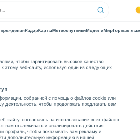
упреждения
Радар
Карты
Метеоспутники
Модели
Мир
Горные лы
алами, чтобы гарантировать высокое качество
к этому веб-сайту, используя один из следующих
Петровице
туп
формации, собранной с помощью файлов cookie или
шу деятельность, чтобы продолжать предлагать вам
...
еб-сайту, соглашаясь на использование всех файлов
яют нам отслеживать и анализировать действия
По часам
ый профиль, чтобы показывать вам рекламу и
В ближайшие часы безоблачно
найти дополнительную информацию в нашей