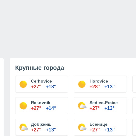
Крупные города
Cerhovice
Horovice
+27°
+13°
+28°
+13°
Rakovník
Sedlec-Prcice
+27°
+14°
+27°
+13°
Добржиш
Есенице
+27°
+13°
+27°
+13°