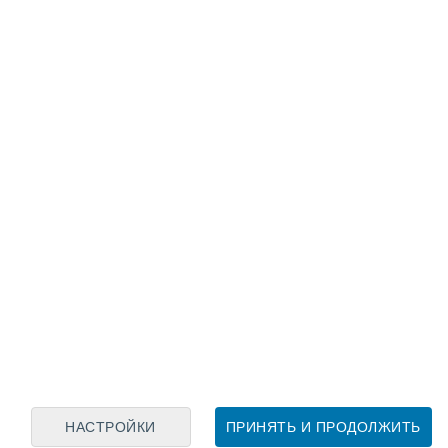
Лунный календарь
пн
вт
ср
чт
пт
сб
вс
8
9
10
11
12
13
14
15
16
17
18
19
20
21
НАСТРОЙКИ
ПРИНЯТЬ И ПРОДОЛЖИТЬ