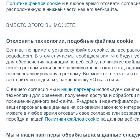
Политике файлов cookie
и в любое время отозвать согласи
+26°
расположенную в нижней части нашего веб-сайта.
Северо-
ВМЕСТО ЭТОГО ВЫ МОЖЕТЕ,
восточн
По ощущениям +26°
3
-
8 м/с
Отклонить технологии, подобные файлам cookie
Если вы не примете установку файлов cookie, вы все рав
pogoda.com. В этом случае мы сообщаем вам, что будут у
Погода на 1 – 7 дней
Карта температур
Дождево
для обеспечения навигации по веб-сайту, но никакие файлы
показа рекламы или персонализированного контента, одна
неперсонализированную рекламу. Вы можете отказаться от 
веб-сайту по подписке, нажав кнопку «Отказаться».
завтра
понедельник
cегодня
С вашего согласия мы и
наши партнеры
используем файлы 
9 Авг.
10 Авг.
8 Авг.
технологии для хранения, получения доступа и обработки
посещении данного веб-сайта, IP-адреса и идентификатор
ваши персональные данные на основании законного интерес
можете в любое время отозвать свое согласие или возрази
40%
перейдя к нашей
Политики файлов cookie
на данном веб-са
1.6 мм
+32°
/
+15°
+32°
/
+19°
+
+27°
/
+13°
Мы и наши партнеры обрабатываем данные следу