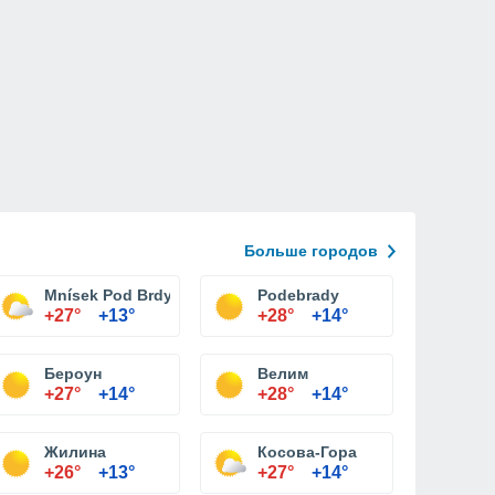
Больше городов
Mnísek Pod Brdy
Podebrady
+27°
+13°
+28°
+14°
Бероун
Велим
+27°
+14°
+28°
+14°
Жилина
Косова-Гора
+26°
+13°
+27°
+14°