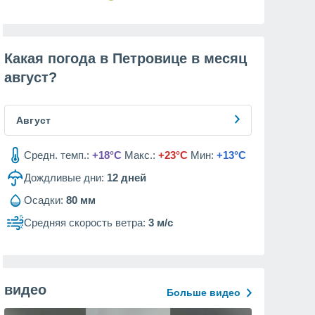
Какая погода в Петровице в месяц
август
?
Август
Средн. темп.:
+18°C
Макс.:
+23°C
Мин:
+13°C
Дождливые дни:
12
дней
Осадки:
80 мм
Средняя скорость ветра:
3 м/с
видео
Больше видео