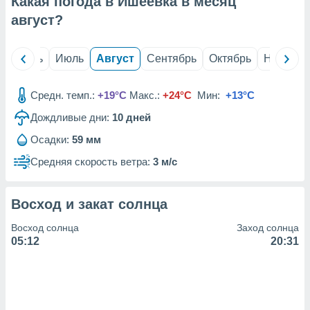
Какая погода в Ишеевка в месяц
с помощью
или
август
?
данных из
чников,
и
й
Июнь
Июль
Август
Сентябрь
Октябрь
Ноябрь
вование
ие
Средн. темп.:
+19°C
Макс.:
+24°C
Мин:
+13°C
х данных
Дождливые дни:
10
дней
контента.
Осадки:
59 мм
ные
и
Средняя скорость ветра:
3 м/с
ция
м
я
Восход и закат солнца
рованная
Восход солнца
Заход солнца
нтент,
05:12
20:31
е
сти рекламы
ие сведения
и и