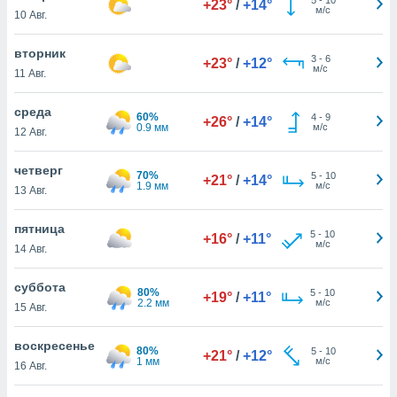
+23°
/
+14°
 и
м/с
10 Авг.
ть действия
я на веб-
вторник
же
3
-
6
+23°
/
+12°
м/с
пределенный
11 Авг.
обы
вам рекламу
среда
60%
4
-
9
+26°
/
+14°
зированный
0.9 мм
м/с
12 Авг.
го основе.
айти
четверг
ьную
70%
5
-
10
+21°
/
+14°
1.9 мм
м/с
13 Авг.
 в нашей
йлов cookie
ремя
пятница
5
-
10
+16°
/
+11°
гласие,
м/с
14 Авг.
опку
спользования
суббота
 cookie
80%
5
-
10
+19°
/
+11°
2.2 мм
м/с
15 Авг.
нную в
и нашего
воскресенье
80%
5
-
10
+21°
/
+12°
1 мм
м/с
16 Авг.
ОГО ВЫ