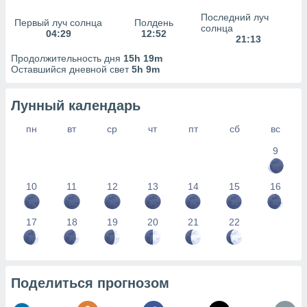
сервисов.
Последний луч
Первый луч солнца
Полдень
 наших 1199
солнца
04:29
12:52
неров
21:13
Продолжительность дня
15h 19m
Оставшийся дневной свет
5h 9m
Лунный календарь
пн
вт
ср
чт
пт
сб
вс
9
10
11
12
13
14
15
16
17
18
19
20
21
22
Поделиться прогнозом