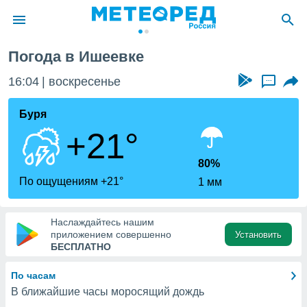
Погода в Ишеевке
ие о
циальности
16:04
воскресенье
...
oda.com
)
Буря
+21°
алами,
тировать
ество
80%
яемой
По ощущениям +21°
1 мм
. Вы можете
ступ к этому
используя
Наслаждайтесь нашим
едующих
приложением совершенно
Установить
БЕСПЛАТНО
файлы
По часам
олучить
В ближайшие часы моросящий дождь
й доступ