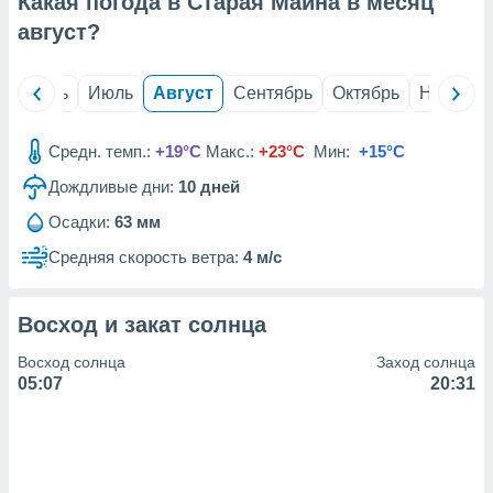
Какая погода в Старая Майна в месяц
с помощью
или
август
?
данных из
чников,
и
й
Июнь
Июль
Август
Сентябрь
Октябрь
Ноябрь
вование
ие
Средн. темп.:
+19°C
Макс.:
+23°C
Мин:
+15°C
х данных
Дождливые дни:
10
дней
контента.
Осадки:
63 мм
ные
и
Средняя скорость ветра:
4 м/с
ция
м
я
Восход и закат солнца
рованная
Восход солнца
Заход солнца
нтент,
05:07
20:31
е
сти рекламы
ие сведения
и и