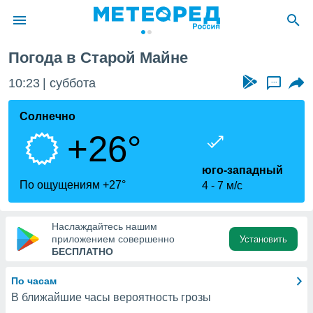
Погода в Старой Майне
ие о
циальности
10:23
суббота
...
oda.com
)
Солнечно
+26°
алами,
тировать
ество
юго-западный
яемой
По ощущениям +27°
4
7 м/с
. Вы можете
ступ к этому
используя
Наслаждайтесь нашим
едующих
приложением совершенно
Установить
БЕСПЛАТНО
файлы
По часам
олучить
В ближайшие часы вероятность грозы
й доступ