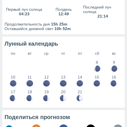
сервисов.
Последний луч
Первый луч солнца
Полдень
 наших 1199
солнца
04:23
12:49
неров
21:14
Продолжительность дня
15h 25m
Оставшийся дневной свет
10h 52m
Лунный календарь
пн
вт
ср
чт
пт
сб
вс
8
9
10
11
12
13
14
15
16
17
18
19
20
21
Поделиться прогнозом