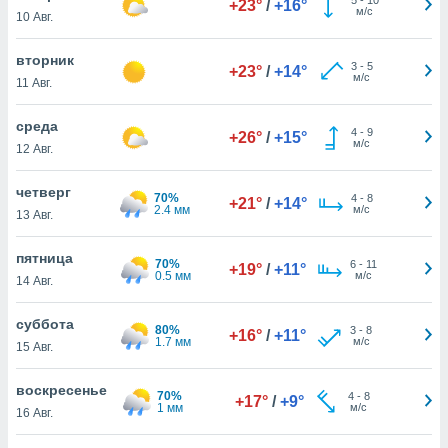
+23°
/
+16°
 и
м/с
10 Авг.
ть действия
я на веб-
вторник
же
3
-
5
+23°
/
+14°
м/с
пределенный
11 Авг.
обы
вам рекламу
среда
4
-
9
+26°
/
+15°
зированный
м/с
12 Авг.
го основе.
айти
четверг
ьную
70%
4
-
8
+21°
/
+14°
2.4 мм
м/с
13 Авг.
 в нашей
йлов cookie
ремя
пятница
70%
6
-
11
+19°
/
+11°
гласие,
0.5 мм
м/с
14 Авг.
опку
спользования
суббота
 cookie
80%
3
-
8
+16°
/
+11°
1.7 мм
м/с
15 Авг.
нную в
и нашего
воскресенье
70%
4
-
8
+17°
/
+9°
1 мм
м/с
16 Авг.
ОГО ВЫ