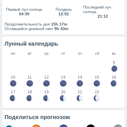
сервисов.
Последний луч
Первый луч солнца
Полдень
 наших 1199
солнца
04:30
12:52
неров
21:12
Продолжительность дня
15h 17m
Оставшийся дневной свет
9h 43m
Лунный календарь
пн
вт
ср
чт
пт
сб
вс
9
10
11
12
13
14
15
16
17
18
19
20
21
22
Поделиться прогнозом