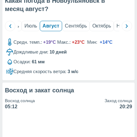
Какая погода в Новоульяновск в
с помощью
или
месяц
август
?
данных из
чников,
и
й
Июнь
Июль
Август
Сентябрь
Октябрь
Ноябрь
вование
ие
Средн. темп.:
+19°C
Макс.:
+23°C
Мин:
+14°C
х данных
Дождливые дни:
10
дней
контента.
Осадки:
61 мм
ные
и
Средняя скорость ветра:
3 м/с
ция
м
я
Восход и закат солнца
рованная
Восход солнца
Заход солнца
нтент,
05:12
20:29
е
сти рекламы
ие сведения
и и