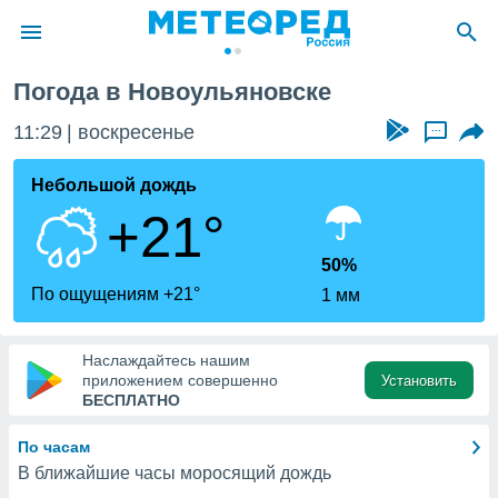
Погода в Новоульяновске
ие о
циальности
11:29
воскресенье
...
oda.com
)
Небольшой дождь
+21°
алами,
тировать
ество
50%
яемой
По ощущениям +21°
1 мм
. Вы можете
ступ к этому
используя
Наслаждайтесь нашим
едующих
приложением совершенно
Установить
БЕСПЛАТНО
файлы
По часам
олучить
В ближайшие часы моросящий дождь
й доступ