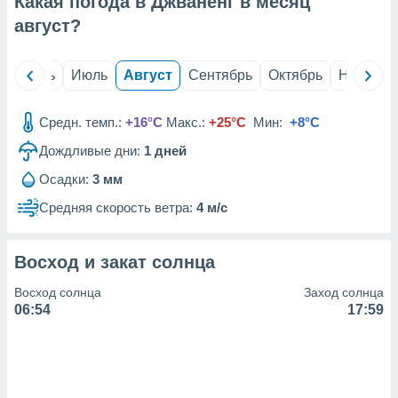
Какая погода в Джваненг в месяц
с помощью
или
август
?
данных из
чников,
и
й
Июнь
Июль
Август
Сентябрь
Октябрь
Ноябрь
вование
ие
Средн. темп.:
+16°C
Макс.:
+25°C
Мин:
+8°C
х данных
Дождливые дни:
1
дней
контента.
Осадки:
3 мм
ные
и
Средняя скорость ветра:
4 м/с
ция
м
я
Восход и закат солнца
рованная
Восход солнца
Заход солнца
нтент,
06:54
17:59
е
сти рекламы
ие сведения
и и