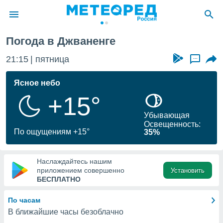
Погода в Джваненге
ие о
циальности
21:15
пятница
...
oda.com
)
Ясное небо
+15°
алами,
тировать
Убывающая
ество
Освещенность:
яемой
По ощущениям +15°
35%
. Вы можете
ступ к этому
используя
Наслаждайтесь нашим
едующих
приложением совершенно
Установить
БЕСПЛАТНО
файлы
По часам
олучить
В ближайшие часы безоблачно
й доступ