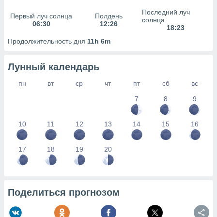
сервисов.
Последний луч
Первый луч солнца
Полдень
 наших 1199
солнца
06:30
12:26
неров
18:23
Продолжительность дня
11h 6m
Лунный календарь
пн
вт
ср
чт
пт
сб
вс
7
8
9
10
11
12
13
14
15
16
17
18
19
20
Поделиться прогнозом