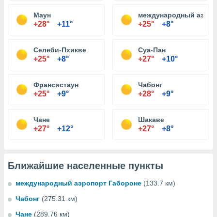
Маун
международный аэроп
+28°
+11°
+25°
+8°
Селеби-Пхикве
Суа-Пан
+25°
+8°
+27°
+10°
Франсистаун
Чабонг
+25°
+9°
+28°
+9°
Чане
Шакаве
+27°
+12°
+27°
+8°
Ближайшие населенные пункты
международный аэропорт Габороне
(133.7 км)
Чабонг
(275.31 км)
Чане
(289.76 км)