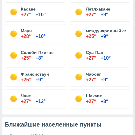
Касане
Летлхакане
+27°
+10°
+27°
+9°
Маун
международный аэроп
+28°
+10°
+25°
+9°
Селеби-Пхикве
Суа-Пан
+25°
+8°
+27°
+10°
Франсистаун
Чабонг
+25°
+9°
+27°
+9°
Чане
Шакаве
+27°
+12°
+27°
+8°
Ближайшие населенные пункты