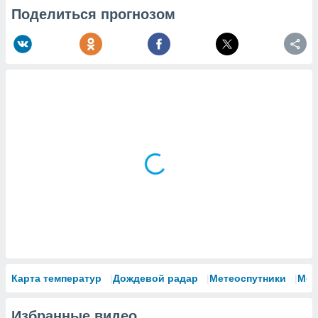
Поделиться прогнозом
Карта температур
Дождевой радар
Метеоспутники
Мод
Избранные видео