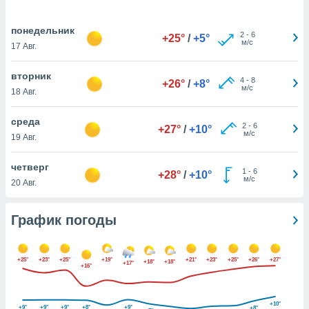
днако вы
сматривать
понедельник
2
-
6
+25°
/
+5°
м/с
17 Авг.
изированную
 можете
от установки
вторник
4
-
8
+26°
/
+8°
м/с
18 Авг.
ться
нашему веб-
среда
2
-
6
дписке,
+27°
/
+10°
м/с
19 Авг.
у
».
четверг
1
-
6
+28°
/
+10°
гласия мы и
м/с
20 Авг.
ры
 файлы
кальные
График погоды
торы или
 технологии
я,
+25°
+23°
+25°
+19°
+21°
+23°
+25°
+26°
+27°
+18°
+18°
+17°
оступа и
+16°
ерсональных
их как
 о вашем
+10°
+9°
+9°
+9°
+8°
+9°
+8°