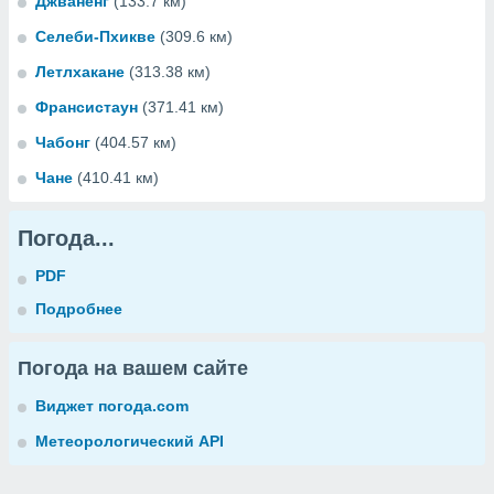
Джваненг
(133.7 км)
Селеби-Пхикве
(309.6 км)
Летлхакане
(313.38 км)
Франсистаун
(371.41 км)
Чабонг
(404.57 км)
Чане
(410.41 км)
Погода...
PDF
Подробнее
Погода на вашем сайте
Виджет погода.com
Метеорологический API