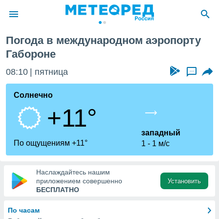
Погода в международном аэропорту
ие о
Габороне
циальности
oda.com
08:10
пятница
...
)
Солнечно
алами,
тировать
+11°
ество
яемой
западный
. Вы можете
По ощущениям +11°
ступ к этому
1
1 м/с
используя
едующих
Наслаждайтесь нашим
приложением совершенно
Установить
БЕСПЛАТНО
файлы
олучить
й доступ
По часам