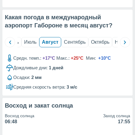
с помощью
или
данных из
Какая погода в международный
чников,
и
аэропорт Габороне в месяц
август
?
вование
ие
й
Июнь
Июль
Август
Сентябрь
Октябрь
Ноябрь
х данных
контента.
Средн. темп.:
+17°C
Макс.:
+25°C
Мин:
+10°C
ные
и
Дождливые дни:
1
дней
ция
Осадки:
2 мм
м
я
Средняя скорость ветра:
3 м/с
рованная
нтент,
Восход и закат солнца
е
сти рекламы
Восход солнца
Заход солнца
06:48
17:55
ие сведения
и и