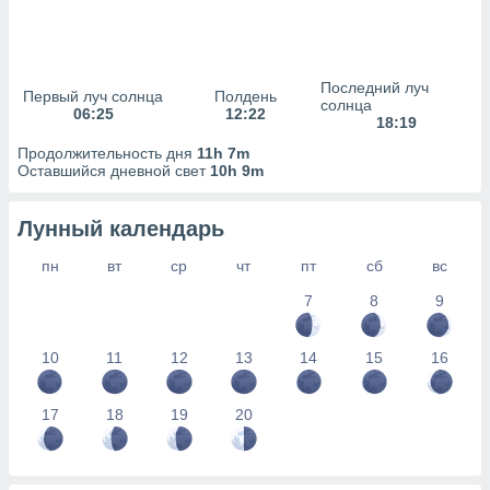
сервисов.
 наших 1199
неров
Последний луч
Первый луч солнца
Полдень
солнца
06:25
12:22
18:19
Продолжительность дня
11h 7m
Оставшийся дневной свет
10h 9m
Лунный календарь
пн
вт
ср
чт
пт
сб
вс
7
8
9
10
11
12
13
14
15
16
17
18
19
20