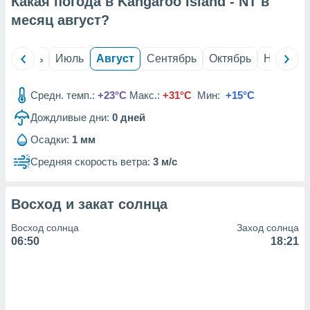
Какая погода в Kangaroo Island - NT в
с помощью
или
месяц
август
?
данных из
чников,
и
й
Июнь
Июль
Август
Сентябрь
Октябрь
Ноябрь
вование
ие
Средн. темп.:
+23°C
Макс.:
+31°C
Мин:
+15°C
х данных
Дождливые дни:
0
дней
контента.
Осадки:
1 мм
ные
и
Средняя скорость ветра:
3 м/с
ция
м
я
Восход и закат солнца
рованная
Восход солнца
Заход солнца
нтент,
06:50
18:21
е
сти рекламы
ие сведения
и и