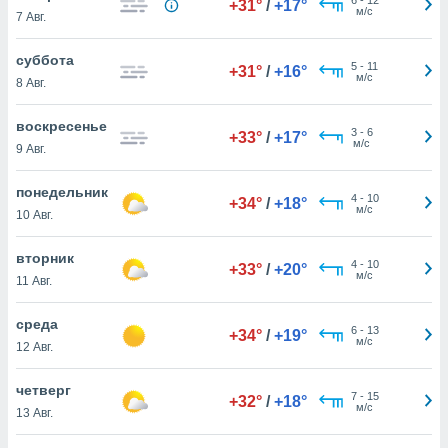
+31°
/
+17°
 и
м/с
7 Авг.
ть действия
я на веб-
суббота
же
5
-
11
+31°
/
+16°
м/с
пределенный
8 Авг.
обы
вам рекламу
воскресенье
3
-
6
+33°
/
+17°
зированный
м/с
9 Авг.
го основе.
айти
понедельник
ьную
4
-
10
+34°
/
+18°
м/с
10 Авг.
 в нашей
йлов cookie
ремя
вторник
4
-
10
+33°
/
+20°
гласие,
м/с
11 Авг.
опку
спользования
среда
 cookie
6
-
13
+34°
/
+19°
м/с
12 Авг.
нную в
и нашего
четверг
7
-
15
+32°
/
+18°
м/с
13 Авг.
ОГО ВЫ