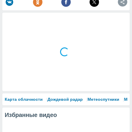
Карта облачности
Дождевой радар
Метеоспутники
Мо
Избранные видео