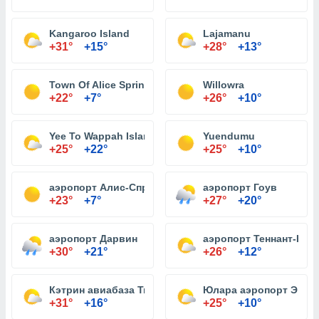
Kangaroo Island
Lajamanu
+31°
+15°
+28°
+13°
Town Of Alice Springs
Willowra
+22°
+7°
+26°
+10°
Yee To Wappah Island
Yuendumu
+25°
+22°
+25°
+10°
аэропорт Алис-Спрингс
аэропорт Гоув
+23°
+7°
+27°
+20°
аэропорт Дарвин
аэропорт Теннант-Кри
+30°
+21°
+26°
+12°
Кэтрин авиабаза Тиндал
Юлара аэропорт Эрс-
+31°
+16°
+25°
+10°