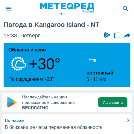
nd
Погода в Kangaroo Island - NT
ие о
циальности
15:38
четверг
...
oda.com
)
Облачно и ясно
+30°
алами,
тировать
ество
восточный
яемой
По ощущениям +28°
5
11 м/с
. Вы можете
ступ к этому
используя
Наслаждайтесь нашим
едующих
приложением совершенно
Установить
БЕСПЛАТНО
файлы
По часам
олучить
В ближайшие часы переменная облачность
й доступ