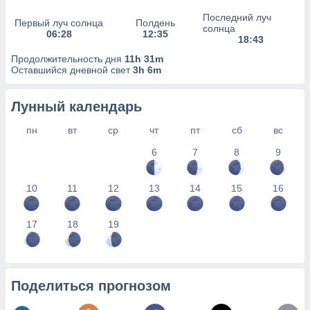
сервисов.
Последний луч
Первый луч солнца
Полдень
 наших 1199
солнца
06:28
12:35
неров
18:43
Продолжительность дня
11h 31m
Оставшийся дневной свет
3h 6m
Лунный календарь
пн
вт
ср
чт
пт
сб
вс
6
7
8
9
10
11
12
13
14
15
16
17
18
19
Поделиться прогнозом