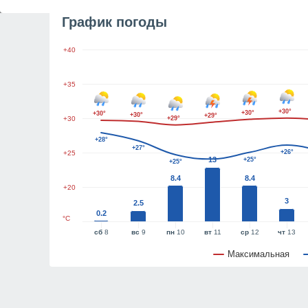
График погоды
+40
+35
+30°
+30°
+30°
+30°
+29°
+30
+29°
+28°
+27°
+26°
+25
13
+25°
+25°
8.4
8.4
+20
3
2.5
0.2
°C
сб
8
вс
9
пн
10
вт
11
ср
12
чт
13
Максимальная