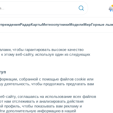
упреждения
Радар
Карты
Метеоспутники
Модели
Мир
Горные лы
алами, чтобы гарантировать высокое качество
к этому веб-сайту, используя один из следующих
туп
формации, собранной с помощью файлов cookie или
шу деятельность, чтобы продолжать предлагать вам
...
еб-сайту, соглашаясь на использование всех файлов
яют нам отслеживать и анализировать действия
По часам
ый профиль, чтобы показывать вам рекламу и
В ближайшие часы переменная
найти дополнительную информацию в нашей
облачность