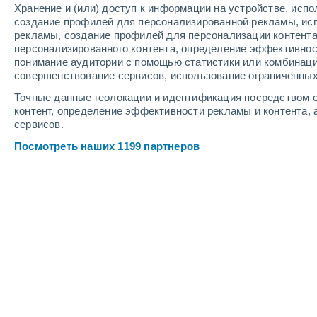
Хранение и (или) доступ к информации на устройстве, исп
7
-
10
м/с
7
-
12
м/с
8
-
11
м/с
создание профилей для персонализированной рекламы, ис
рекламы, создание профилей для персонализации контент
персонализированного контента, определение эффективнос
Погода в Касках cегодня
, 8 августа
понимание аудитории с помощью статистики или комбинаци
совершенствование сервисов, использование ограниченных
Небольшой дождь
30%
+29°
08:00
Точные данные геолокации и идентификация посредством с
0.1 мм
Ощущаемая т.
+33°
контент, определение эффективности рекламы и контента, 
сервисов.
Облачно и ясно
+29°
09:00
Посмотреть наших 1199 партнеров
Ощущаемая т.
+34°
Солнечно
+29°
10:00
Ощущаемая т.
+34°
Солнечно
+29°
11:00
Ощущаемая т.
+34°
Солнечно
+29°
12:00
Ощущаемая т.
+34°