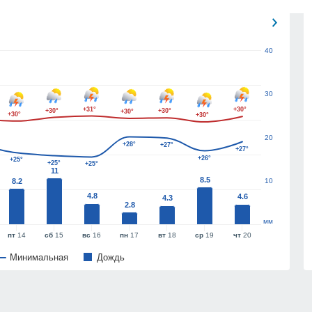
40
30
+31°
+30°
+30°
+30°
+30°
+30°
+30°
20
+28°
+27°
+27°
+26°
+25°
+25°
+25°
11
8.5
8.2
10
4.8
4.6
4.3
2.8
мм
пт
14
сб
15
вс
16
пн
17
вт
18
ср
19
чт
20
Минимальная
Дождь