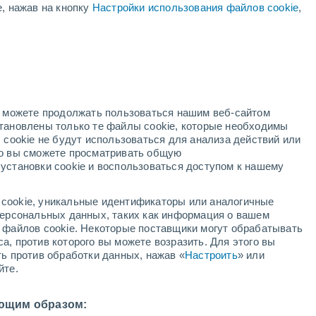
е, нажав на кнопку
Настройки использования файлов cookie
,
но можете продолжать пользоваться нашим веб-сайтом
становлены только те файлы cookie, которые необходимы
адар
Метеоспутники
Модели
 cookie не будут использоваться для анализа действий или
ко вы сможете просматривать общую
установки cookie и воспользоваться доступом к нашему
вторник
среда
четверг
пятница
cookie, уникальные идентификаторы или аналогичные
11 Авг.
12 Авг.
13 Авг.
14 Авг.
 персональных данных, таких как информация о вашем
ы файлов cookie. Некоторые поставщики могут обрабатывать
а, против которого вы можете возразить. Для этого вы
ть против обработки данных, нажав «
Настроить
» или
90%
90%
90%
90%
йте.
13 мм
8.4 мм
3 мм
8.2 мм
29°
/
+24°
+30°
/
+25°
+30°
/
+26°
+30°
/
+25°
ющим образом: