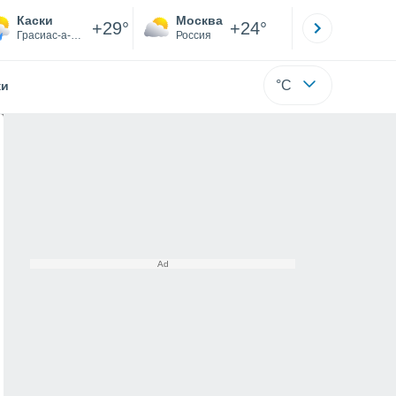
Каски
Москва
Санкт-
+29°
+24°
Грасиас-а-Дьос
Россия
Са
°C
жи