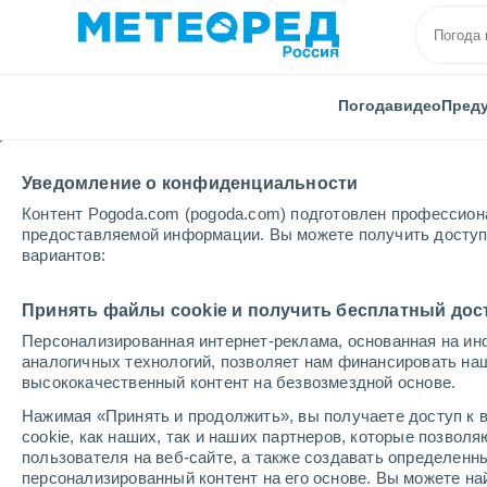
Погода
видео
Пред
Уведомление о конфиденциальности
Контент Pogoda.com (pogoda.com) подготовлен профессион
предоставляемой информации. Вы можете получить доступ 
вариантов:
Главная
Гондурас
Грасиас-а-Дьос
Каски
Принять файлы cookie и получить бесплатный дос
Персонализированная интернет-реклама, основанная на ин
Погода в Касках
аналогичных технологий, позволяет нам финансировать на
высококачественный контент на безвозмездной основе.
07:33
суббота
Нажимая «Принять и продолжить», вы получаете доступ к в
cookie, как наших, так и наших партнеров, которые позвол
пользователя на веб-сайте, а также создавать определенн
Небольшой дождь
персонализированный контент на его основе. Вы можете 