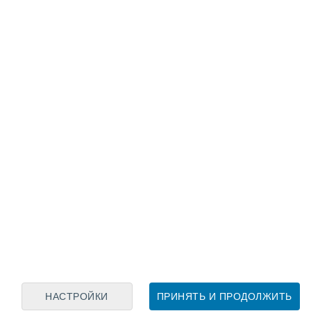
Лунный календарь
пн
вт
ср
чт
пт
сб
вс
8
9
10
11
12
13
14
15
16
17
18
19
20
21
НАСТРОЙКИ
ПРИНЯТЬ И ПРОДОЛЖИТЬ