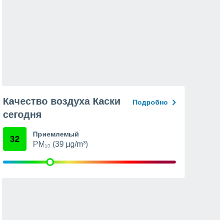
Качество воздуха Каски
Подробно
сегодня
Приемлемый
32
PM₁₀ (39 µg/m³)