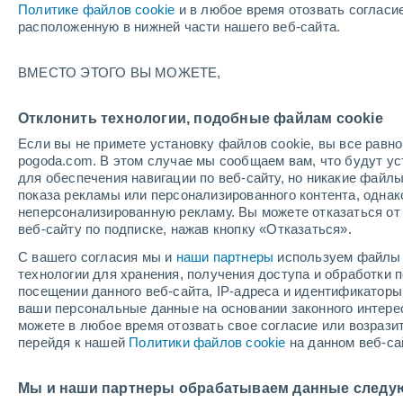
Политике файлов cookie
и в любое время отозвать согласи
+29°
расположенную в нижней части нашего веб-сайта.
30%
ВМЕСТО ЭТОГО ВЫ МОЖЕТЕ,
По ощущениям +33°
0.1 мм
Отклонить технологии, подобные файлам cookie
Если вы не примете установку файлов cookie, вы все рав
pogoda.com. В этом случае мы сообщаем вам, что будут у
Погода на 1 – 7 дней
Карта дождей
Дождевой р
для обеспечения навигации по веб-сайту, но никакие файлы
показа рекламы или персонализированного контента, одна
неперсонализированную рекламу. Вы можете отказаться от 
веб-сайту по подписке, нажав кнопку «Отказаться».
завтра
понедельник
cегодня
С вашего согласия мы и
наши партнеры
используем файлы 
9 Авг.
10 Авг.
8 Авг.
технологии для хранения, получения доступа и обработки
посещении данного веб-сайта, IP-адреса и идентификатор
ваши персональные данные на основании законного интерес
можете в любое время отозвать свое согласие или возрази
70%
80%
40%
перейдя к нашей
Политики файлов cookie
на данном веб-са
2.5 мм
8.4 мм
0.2 мм
+30°
/
+27°
+29°
/
+25°
+
+30°
/
+28°
Мы и наши партнеры обрабатываем данные следу