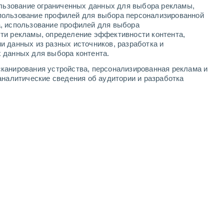
ользование ограниченных данных для выбора рекламы,
8
-
11
м/с
7
-
11
м/с
6
-
9
м/с
8
-
14
м/с
пользование профилей для выбора персонализированной
а, использование профилей для выбора
ти рекламы, определение эффективности контента,
и данных из разных источников, разработка и
 данных для выбора контента.
восточный
3 Средний
канирования устройства, персонализированная реклама и
8
-
10 м/с
FPS:
6-10
аналитические сведения об аудитории и разработка
восточный
5 Средний
8
-
11 м/с
FPS:
6-10
восточный
8 Очень высокий!
7
-
10 м/с
FPS:
25-50
восточный
10 Очень высокий!
6
-
9 м/с
FPS:
25-50
восточный
11+ Критический!
6
-
9 м/с
FPS:
50+