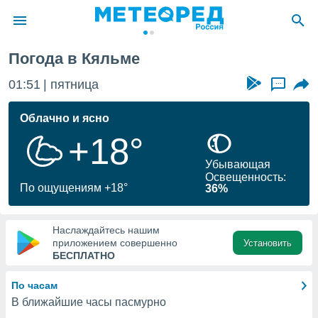
Погода в Кяльме
ие о
циальности
01:51
пятница
...
oda.com
)
Облачно и ясно
+18°
алами,
тировать
Убывающая
ество
Освещенность:
яемой
По ощущениям +18°
36%
. Вы можете
ступ к этому
используя
Наслаждайтесь нашим
едующих
приложением совершенно
Установить
БЕСПЛАТНО
файлы
По часам
олучить
В ближайшие часы пасмурно
й доступ