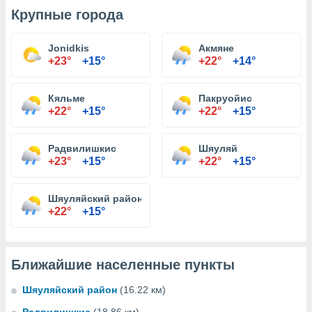
Крупные города
Jonidkis
Акмяне
+23°
+15°
+22°
+14°
Кяльме
Пакруойис
+22°
+15°
+22°
+15°
Радвилишкис
Шяуляй
+23°
+15°
+22°
+15°
Шяуляйский район
+22°
+15°
Ближайшие населенные пункты
Шяуляйский район
(16.22 км)