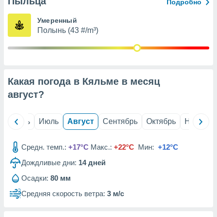
Пыльца
с помощью
Подробно
или
данных из
Умеренный
чников,
Полынь (43 #/m³)
и
вование
ие
х данных
Какая погода в Кяльме в месяц
контента.
август
?
ные
и
ция
й
Июнь
Июль
Август
Сентябрь
Октябрь
Ноябрь
м
я
Средн. темп.:
+17°C
Макс.:
+22°C
Мин:
+12°C
рованная
Дождливые дни:
14
дней
нтент,
е
Осадки:
80 мм
сти рекламы
Средняя скорость ветра:
3 м/с
ие сведения
и и