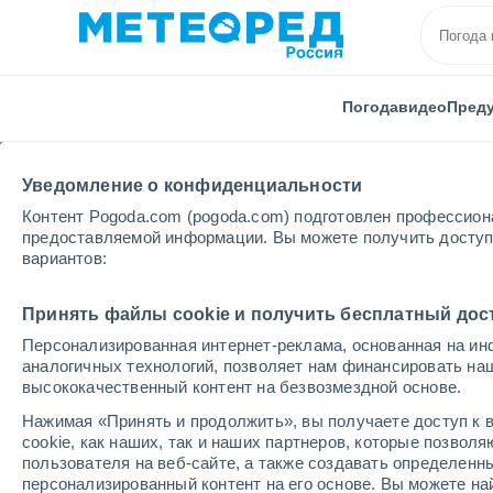
Погода
видео
Пред
Уведомление о конфиденциальности
Контент Pogoda.com (pogoda.com) подготовлен профессион
предоставляемой информации. Вы можете получить доступ 
вариантов:
Главная
Гондурас
Лемпира
Равно
Принять файлы cookie и получить бесплатный дос
Персонализированная интернет-реклама, основанная на ин
Погода в Равне
аналогичных технологий, позволяет нам финансировать на
высококачественный контент на безвозмездной основе.
23:18
среда
Нажимая «Принять и продолжить», вы получаете доступ к в
cookie, как наших, так и наших партнеров, которые позвол
пользователя на веб-сайте, а также создавать определенн
Переменная облачность
персонализированный контент на его основе. Вы можете 