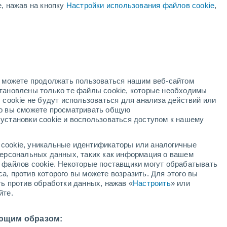
е, нажав на кнопку
Настройки использования файлов cookie
,
Вероятность У Ф 11+
Критический!
ая
В первой половине дня
ость:
но можете продолжать пользоваться нашим веб-сайтом
становлены только те файлы cookie, которые необходимы
адар
Метеоспутники
Модели
 cookie не будут использоваться для анализа действий или
ко вы сможете просматривать общую
установки cookie и воспользоваться доступом к нашему
уббота
воскресенье
понедельник
вторник
cookie, уникальные идентификаторы или аналогичные
8 Авг.
9 Авг.
10 Авг.
11 Авг.
 персональных данных, таких как информация о вашем
ы файлов cookie. Некоторые поставщики могут обрабатывать
а, против которого вы можете возразить. Для этого вы
ть против обработки данных, нажав «
Настроить
» или
90%
80%
90%
йте.
5.8 мм
1.6 мм
7.7 мм
0°
/
+17°
+31°
/
+16°
+31°
/
+18°
+30°
/
+18°
ющим образом: