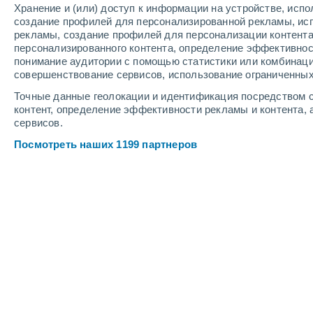
Хранение и (или) доступ к информации на устройстве, исп
3
-
9
м/с
4
-
11
м/с
3
3
-
10
м/с
создание профилей для персонализированной рекламы, ис
рекламы, создание профилей для персонализации контент
персонализированного контента, определение эффективнос
Погода в Равне cегодня
, 5 августа
понимание аудитории с помощью статистики или комбинаци
совершенствование сервисов, использование ограниченных
Небольшой дож
90%
+23°
17:00
Точные данные геолокации и идентификация посредством с
1.6 мм
Ощущаемая т.
+2
контент, определение эффективности рекламы и контента, 
сервисов.
Небольшой дож
70%
+21°
18:00
Посмотреть наших 1199 партнеров
1 мм
Ощущаемая т.
+2
Небольшой дож
60%
+21°
19:00
0.7 мм
Ощущаемая т.
+2
Облачно и ясно
+20°
20:00
Ощущаемая т.
+2
Переменная обл
+20°
21:00
Ощущаемая т.
+2