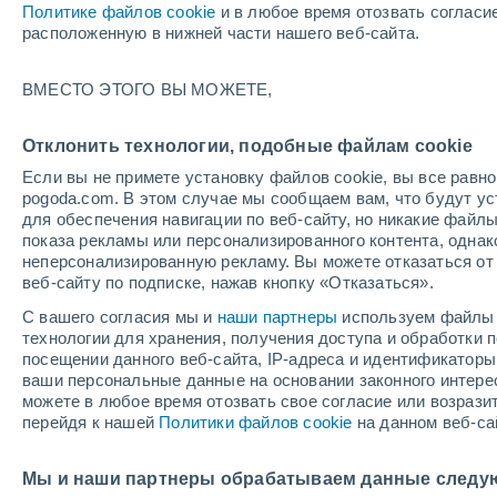
Политике файлов cookie
и в любое время отозвать согласи
+19°
расположенную в нижней части нашего веб-сайта.
Убывающ
ВМЕСТО ЭТОГО ВЫ МОЖЕТЕ,
Освещенн
По ощущениям +19°
54%
Отклонить технологии, подобные файлам cookie
Если вы не примете установку файлов cookie, вы все рав
pogoda.com. В этом случае мы сообщаем вам, что будут у
Погода на 1 – 7 дней
Карта дождей
Дождевой р
для обеспечения навигации по веб-сайту, но никакие файлы
показа рекламы или персонализированного контента, одна
неперсонализированную рекламу. Вы можете отказаться от 
веб-сайту по подписке, нажав кнопку «Отказаться».
завтра
пятница
с
cегодня
С вашего согласия мы и
наши партнеры
используем файлы 
6 Авг.
7 Авг.
5 Авг.
технологии для хранения, получения доступа и обработки
посещении данного веб-сайта, IP-адреса и идентификатор
ваши персональные данные на основании законного интерес
можете в любое время отозвать свое согласие или возрази
40%
90%
90%
перейдя к нашей
Политики файлов cookie
на данном веб-са
0.1 мм
3.3 мм
9.5 мм
+32°
/
+18°
+31°
/
+18°
+3
+29°
/
+18°
Мы и наши партнеры обрабатываем данные следу