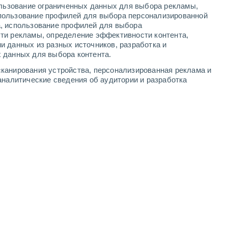
ользование ограниченных данных для выбора рекламы,
-
11
м/с
3
-
10
м/с
3
-
10
м/с
3
-
11
м/с
пользование профилей для выбора персонализированной
а, использование профилей для выбора
ти рекламы, определение эффективности контента,
и данных из разных источников, разработка и
 данных для выбора контента.
дь
Северный
1 Низкий
канирования устройства, персонализированная реклама и
1°
1
-
8 м/с
FPS:
нет
аналитические сведения об аудитории и разработка
дь
северо-западный
0 Низкий
1°
1
-
6 м/с
FPS:
нет
дь
Северный
0 Низкий
1°
1
-
4 м/с
FPS:
нет
Северный
0 Низкий
0°
1
-
4 м/с
FPS:
нет
ачность
Северный
0 Низкий
0°
1
-
4 м/с
FPS:
нет