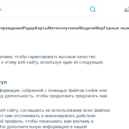
упреждения
Радар
Карты
Метеоспутники
Модели
Мир
Горные лы
алами, чтобы гарантировать высокое качество
к этому веб-сайту, используя один из следующих
туп
формации, собранной с помощью файлов cookie или
шу деятельность, чтобы продолжать предлагать вам
...
еб-сайту, соглашаясь на использование всех файлов
яют нам отслеживать и анализировать действия
По часам
ый профиль, чтобы показывать вам рекламу и
В ближайшие часы моросящий
найти дополнительную информацию в нашей
дождь