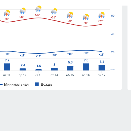
+32°
60
+31°
+31°
+30°
+29°
+29°
+28°
40
20
+18°
+18°
+18°
+18°
+18°
+17°
+17°
7.7
7.8
6.1
5.3
3
2.4
1.6
мм
вт
11
ср
12
чт
13
пт
14
сб
15
вс
16
пн
17
Минимальная
Дождь