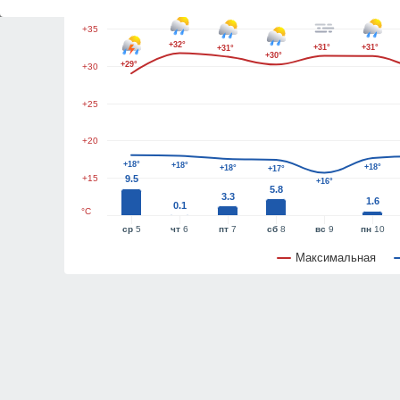
+35
+32°
+31°
+31°
+31°
+30°
+29°
+30
+25
+20
+18°
+18°
+18°
+18°
+17°
+15
9.5
+16°
5.8
3.3
1.6
0.1
°C
ср
5
чт
6
пт
7
сб
8
вс
9
пн
10
Максимальная