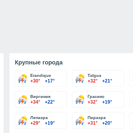
Крупные города
Erandique
Talgua
+30°
+17°
+32°
+21°
Виргиния
Грасияс
+34°
+22°
+32°
+19°
Лепаэра
Пираэра
+29°
+19°
+31°
+20°