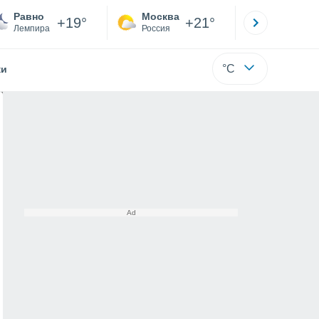
Равно
Москва
Санкт-
+19°
+21°
Лемпира
Россия
Са
°C
жи