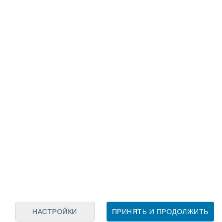
Лунный календарь
пн
вт
ср
чт
пт
сб
вс
5
6
7
8
9
10
11
12
13
14
15
16
17
18
НАСТРОЙКИ
ПРИНЯТЬ И ПРОДОЛЖИТЬ
80