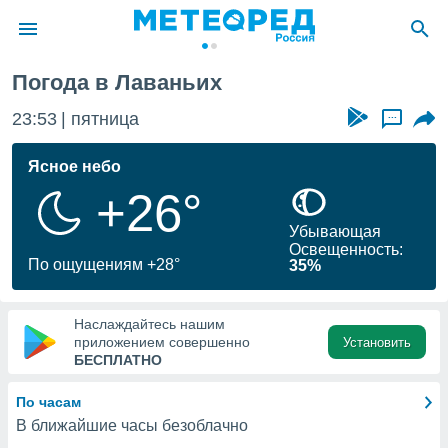
Погода в Лаваньих
ие о
циальности
23:53
пятница
...
oda.com
)
Ясное небо
+26°
алами,
тировать
Убывающая
ество
Освещенность:
яемой
По ощущениям +28°
35%
. Вы можете
ступ к этому
используя
Наслаждайтесь нашим
едующих
приложением совершенно
Установить
БЕСПЛАТНО
файлы
По часам
олучить
В ближайшие часы безоблачно
й доступ