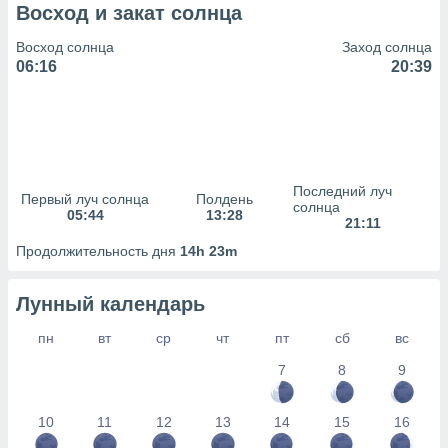
сервисов.
Восход и закат солнца
 наших 1199
Восход солнца
Заход солнца
неров
06:16
20:39
Последний луч
Первый луч солнца
Полдень
солнца
05:44
13:28
21:11
Продолжительность дня
14h 23m
Лунный календарь
пн
вт
ср
чт
пт
сб
вс
7
8
9
10
11
12
13
14
15
16