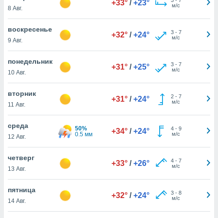
+33°
/
+23°
 и
м/с
8 Авг.
ть действия
я на веб-
воскресенье
же
3
-
7
+32°
/
+24°
м/с
пределенный
9 Авг.
обы
вам рекламу
понедельник
3
-
7
+31°
/
+25°
зированный
м/с
10 Авг.
го основе.
айти
вторник
ьную
2
-
7
+31°
/
+24°
м/с
11 Авг.
 в нашей
йлов cookie
ремя
среда
50%
4
-
9
+34°
/
+24°
гласие,
0.5 мм
м/с
12 Авг.
опку
спользования
четверг
 cookie
4
-
7
+33°
/
+26°
м/с
13 Авг.
нную в
и нашего
пятница
3
-
8
+32°
/
+24°
м/с
14 Авг.
ОГО ВЫ