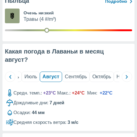
Пыльца
с помощью
Подробно
или
данных из
Очень низкий
чников,
Травы (4 #/m³)
и
вование
ие
х данных
Какая погода в Лаваньи в месяц
контента.
август
?
ные
и
ция
й
Июнь
Июль
Август
Сентябрь
Октябрь
Ноябрь
м
я
Средн. темп.:
+23°C
Макс.:
+24°C
Мин:
+22°C
рованная
Дождливые дни:
7
дней
нтент,
е
Осадки:
44 мм
сти рекламы
Средняя скорость ветра:
3 м/с
ие сведения
и и