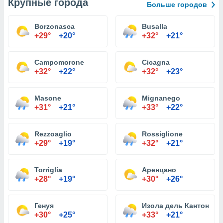
Крупные города
Больше городов
Borzonasca
Busalla
+29°
+20°
+32°
+21°
Campomorone
Cicagna
+32°
+22°
+32°
+23°
Masone
Mignanego
+31°
+21°
+33°
+22°
Rezzoaglio
Rossiglione
+29°
+19°
+32°
+21°
Torriglia
Аренцано
+28°
+19°
+30°
+26°
Генуя
Изола дель Кантоне
+30°
+25°
+33°
+21°