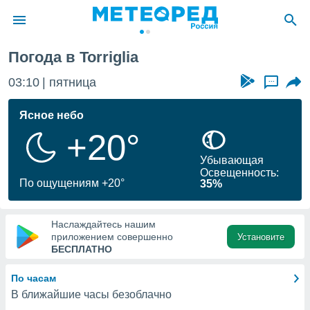
Погода в Torriglia
ие о
циальности
03:10
пятница
...
oda.com
)
Ясное небо
+20°
алами,
тировать
Убывающая
ество
Освещенность:
яемой
По ощущениям +20°
35%
. Вы можете
ступ к этому
используя
Наслаждайтесь нашим
едующих
приложением совершенно
Установите
БЕСПЛАТНО
файлы
По часам
олучить
В ближайшие часы безоблачно
й доступ