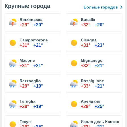
Крупные города
Больше городов
Borzonasca
Busalla
+29°
+20°
+32°
+20°
Campomorone
Cicagna
+31°
+21°
+31°
+23°
Masone
Mignanego
+31°
+21°
+32°
+21°
Rezzoaglio
Rossiglione
+29°
+19°
+33°
+21°
Torriglia
Аренцано
+28°
+19°
+29°
+25°
Генуя
Изола дель Кантоне
+29°
+25°
+33°
+21°