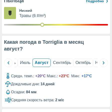
Пыльца
с помощью
Подробно
или
данных из
Низкий
чников,
Травы (6 #/m³)
и
вование
ие
х данных
Какая погода в Torriglia в месяц
контента.
август
?
ные
и
ция
й
Июнь
Июль
Август
Сентябрь
Октябрь
Ноябрь
м
я
Средн. темп.:
+20°C
Макс.:
+23°C
Мин:
+17°C
рованная
Дождливые дни:
14
дней
нтент,
е
Осадки:
84 мм
сти рекламы
Средняя скорость ветра:
2 м/с
ие сведения
и и