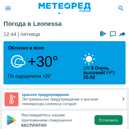
Погода в Leonessa
ие о
циальности
12:44
пятница
...
oda.com
)
Облачно и ясно
+30°
алами,
тировать
ество
UV
8 Очень
высокий!
FPS
яемой
По ощущениям +29°
25-50
. Вы можете
ступ к этому
используя
красное предупреждение
едующих
Экстремальное предупреждение о высокая
температура Leonessa сегодня
файлы
Наслаждайтесь нашим
олучить
приложением совершенно
Установить
й доступ
БЕСПЛАТНО