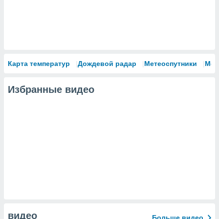
Карта температур
Дождевой радар
Метеоспутники
Мод
Избранные видео
видео
Больше видео