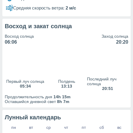
сервисов.
Средняя скорость ветра:
2 м/с
 наших 1199
неров
Восход и закат солнца
Восход солнца
Заход солнца
06:06
20:20
Последний луч
Первый луч солнца
Полдень
солнца
05:34
13:13
20:51
Продолжительность дня
14h 15m
Оставшийся дневной свет
8h 7m
Лунный календарь
пн
вт
ср
чт
пт
сб
вс