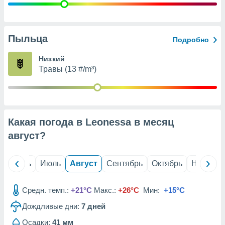
с помощью
или
данных из
чников,
Пыльца
и
Подробно
вование
Низкий
ие
Травы (13 #/m³)
х данных
контента.
ные
и
Какая погода в Leonessa в месяц
ция
м
август
?
я
рованная
й
Июнь
Июль
Август
Сентябрь
Октябрь
Ноябрь
нтент,
е
сти рекламы
Средн. темп.:
+21°C
Макс.:
+26°C
Мин:
+15°C
Дождливые дни:
7
дней
ие сведения
и и
Осадки:
41 мм