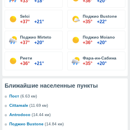
+33°
+18°
+36°
+20°
Selci
Поджио Bustone
+37°
+21°
+35°
+22°
Поджио Mirteto
Поджио Moiano
+37°
+20°
+36°
+20°
Риети
Фара-ин-Сабина
+36°
+21°
+35°
+20°
Ближайшие населенные пункты
Пост
(6.63 км)
Cittareale
(11.69 км)
Antrodoco
(14.44 км)
Поджио Bustone
(14.84 км)