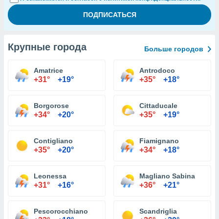
Крупные города
Больше городов
Amatrice
Antrodoco
+31°
+19°
+35°
+18°
Borgorose
Cittaducale
+34°
+20°
+35°
+19°
Contigliano
Fiamignano
+35°
+20°
+34°
+18°
Leonessa
Magliano Sabina
+31°
+16°
+36°
+21°
Pescorocchiano
Scandriglia