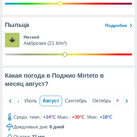
с помощью
или
данных из
чников,
и
Пыльца
Подробно
вование
Низкий
ие
Амброзия (21 #/m³)
х данных
контента.
ные
и
ция
Какая погода в Поджио Mirteto в
м
месяц
август
?
я
рованная
й
Июнь
Июль
Август
Сентябрь
Октябрь
Ноябрь
нтент,
е
сти рекламы
Средн. темп.:
+24°C
Макс.:
+30°C
Мин:
+18°C
ие сведения
Дождливые дни:
6
дней
и и
Осадки:
32 мм