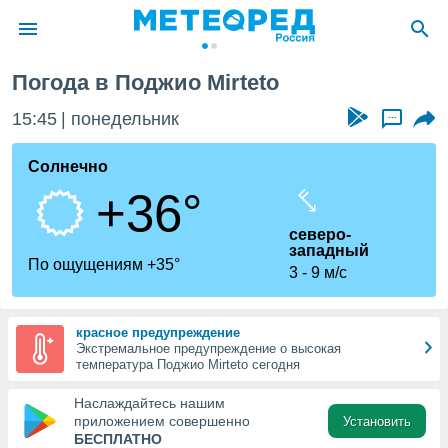
Погода в Поджио Mirteto
ие о
циальности
15:45
понедельник
...
oda.com
)
Солнечно
+36°
алами,
тировать
северо-
ество
западный
яемой
По ощущениям +35°
3
9 м/с
. Вы можете
ступ к этому
используя
едующих
красное предупреждение
Экстремальное предупреждение о высокая
температура Поджио Mirteto сегодня
файлы
Наслаждайтесь нашим
олучить
приложением совершенно
Установить
й доступ
БЕСПЛАТНО