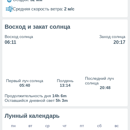
сервисов.
Средняя скорость ветра:
2 м/с
 наших 1199
неров
Восход и закат солнца
Восход солнца
Заход солнца
06:11
20:17
Последний луч
Первый луч солнца
Полдень
солнца
05:40
13:14
20:48
Продолжительность дня
14h 6m
Оставшийся дневной свет
5h 3m
Лунный календарь
пн
вт
ср
чт
пт
сб
вс