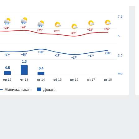
7.5
+24°
+24°
+24°
+23°
+23°
+23°
+22°
5
+18°
+18°
+18°
+17°
2.5
+17°
+17°
+17°
1.3
0.5
0.4
мм
ср
12
чт
13
пт
14
сб
15
вс
16
пн
17
вт
18
Минимальная
Дождь