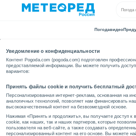
Погода
видео
Пред
Уведомление о конфиденциальности
Контент Pogoda.com (pogoda.com) подготовлен профессион
предоставляемой информации. Вы можете получить доступ 
вариантов:
Главная
Франция
Заморские территории
Рею
Принять файлы cookie и получить бесплатный дос
Персонализированная интернет-реклама, основанная на ин
Погода в L'Étang-Salé
аналогичных технологий, позволяет нам финансировать на
высококачественный контент на безвозмездной основе.
23:32
четверг
Нажимая «Принять и продолжить», вы получаете доступ к в
cookie, как наших, так и наших партнеров, которые позвол
пользователя на веб-сайте, а также создавать определенн
Облачно и ясно
персонализированный контент на его основе. Вы можете 