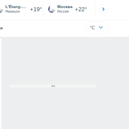
L'Étang-Salé
Москва
Санкт-
+19°
+22°
Реюньон
Россия
Са
°C
жи