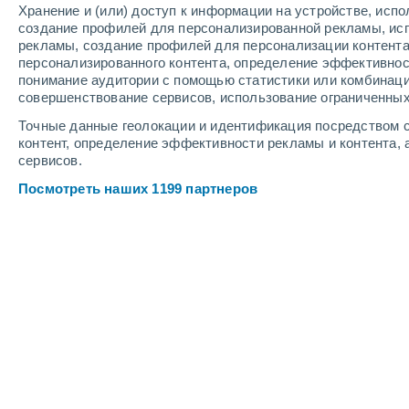
Хранение и (или) доступ к информации на устройстве, исп
4
-
9
м/с
2
-
7
м/с
2
2
-
6
м/с
создание профилей для персонализированной рекламы, ис
рекламы, создание профилей для персонализации контент
персонализированного контента, определение эффективнос
Погода в L'Étang-Salé cегодня
, 6 ав
понимание аудитории с помощью статистики или комбинаци
совершенствование сервисов, использование ограниченных
Облачно и ясно
+23°
17:00
Точные данные геолокации и идентификация посредством с
Ощущаемая т.
+24
контент, определение эффективности рекламы и контента, 
сервисов.
Облачно и ясно
+22°
18:00
Посмотреть наших 1199 партнеров
Ощущаемая т.
+22
Ясное небо
+21°
19:00
Ощущаемая т.
+21
Облачно и ясно
+20°
20:00
Ощущаемая т.
+20
Облачно и ясно
+20°
21:00
Ощущаемая т.
+20