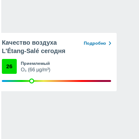
Качество воздуха
Подробно
L'Étang-Salé сегодня
Приемлемый
26
O₃ (66 µg/m³)