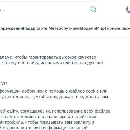
упреждения
Радар
Карты
Метеоспутники
Модели
Мир
Горные лы
алами, чтобы гарантировать высокое качество
к этому веб-сайту, используя один из следующих
ньон
L'Étang-Salé
туп
формации, собранной с помощью файлов cookie или
шу деятельность, чтобы продолжать предлагать вам
...
еб-сайту, соглашаясь на использование всех файлов
яют нам отслеживать и анализировать действия
По часам
ый профиль, чтобы показывать вам рекламу и
В ближайшие часы переменная
найти дополнительную информацию в нашей
облачность