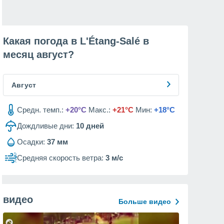
Какая погода в L'Étang-Salé в
месяц
август
?
Август
Средн. темп.:
+20°C
Макс.:
+21°C
Мин:
+18°C
Дождливые дни:
10
дней
Осадки:
37 мм
Средняя скорость ветра:
3 м/с
видео
Больше видео