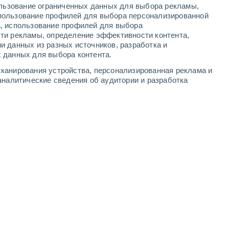
ользование ограниченных данных для выбора рекламы,
-
8
м/с
2
-
6
м/с
1
-
6
м/с
3
-
9
м/с
пользование профилей для выбора персонализированной
а, использование профилей для выбора
ти рекламы, определение эффективности контента,
густа
и данных из разных источников, разработка и
 данных для выбора контента.
западный
0 Низкий
канирования устройства, персонализированная реклама и
°
1
-
5 м/с
FPS:
нет
аналитические сведения об аудитории и разработка
западный
0 Низкий
°
0
-
5 м/с
FPS:
нет
Северо-восточный
0 Низкий
°
1
-
4 м/с
FPS:
нет
восточный
0 Низкий
°
1
-
3 м/с
FPS:
нет
восточный
0 Низкий
°
1
-
3 м/с
FPS:
нет