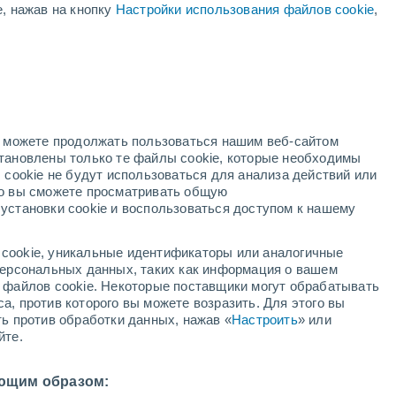
е, нажав на кнопку
Настройки использования файлов cookie
,
ая
ость:
но можете продолжать пользоваться нашим веб-сайтом
становлены только те файлы cookie, которые необходимы
й радар
Метеоспутники
Модели
 cookie не будут использоваться для анализа действий или
ко вы сможете просматривать общую
установки cookie и воспользоваться доступом к нашему
кресенье
понедельник
вторник
среда
cookie, уникальные идентификаторы или аналогичные
9 Авг.
10 Авг.
11 Авг.
12 Авг.
 персональных данных, таких как информация о вашем
ы файлов cookie. Некоторые поставщики могут обрабатывать
а, против которого вы можете возразить. Для этого вы
ть против обработки данных, нажав «
Настроить
» или
80%
80%
70%
40%
йте.
1.8 мм
3 мм
1.2 мм
0.5 мм
4°
/
+18°
+24°
/
+18°
+24°
/
+18°
+24°
/
+17°
ющим образом: