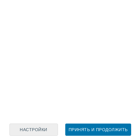
Лунный календарь
пн
вт
ср
чт
пт
сб
вс
6
7
8
9
10
11
12
13
14
15
16
17
18
19
НАСТРОЙКИ
ПРИНЯТЬ И ПРОДОЛЖИТЬ
10