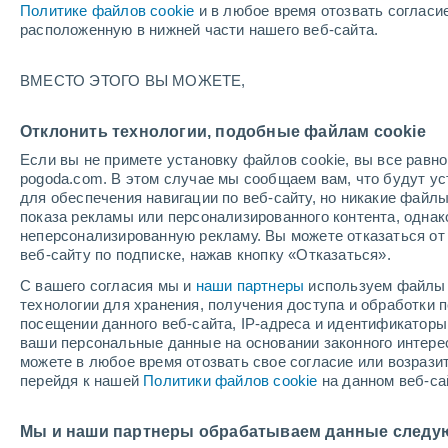
Политике файлов cookie
и в любое время отозвать согласи
+19°
расположенную в нижней части нашего веб-сайта.
Убывающ
ВМЕСТО ЭТОГО ВЫ МОЖЕТЕ,
Освещенн
По ощущениям +19°
47%
Отклонить технологии, подобные файлам cookie
Если вы не примете установку файлов cookie, вы все рав
pogoda.com. В этом случае мы сообщаем вам, что будут у
Погода на 1 – 7 дней
Карта облачности
Дождево
для обеспечения навигации по веб-сайту, но никакие файлы
показа рекламы или персонализированного контента, одна
неперсонализированную рекламу. Вы можете отказаться от 
веб-сайту по подписке, нажав кнопку «Отказаться».
завтра
суббота
вос
cегодня
С вашего согласия мы и
наши партнеры
используем файлы 
7 Авг.
8 Авг.
6 Авг.
технологии для хранения, получения доступа и обработки
посещении данного веб-сайта, IP-адреса и идентификатор
ваши персональные данные на основании законного интерес
можете в любое время отозвать свое согласие или возрази
80%
80%
перейдя к нашей
Политики файлов cookie
на данном веб-са
2.2 мм
2.8 мм
+25°
/
+18°
+24°
/
+18°
+2
+25°
/
+19°
Мы и наши партнеры обрабатываем данные следу