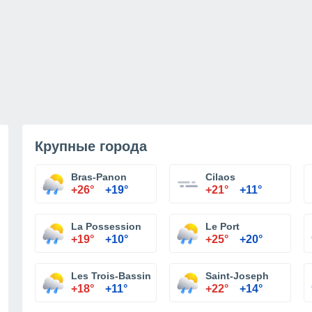
Крупные города
Bras-Panon
Cilaos
+26°
+19°
+21°
+11°
La Possession
Le Port
+19°
+10°
+25°
+20°
Les Trois-Bassins
Saint-Joseph
+18°
+11°
+22°
+14°