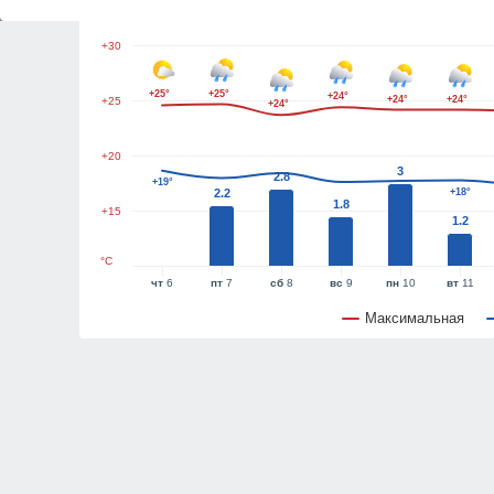
+30
+25°
+25°
+24°
+24°
+24°
+25
+24°
+20
3
2.8
+19°
2.2
+18°
+18°
1.8
+15
1.2
°C
чт
6
пт
7
сб
8
вс
9
пн
10
вт
11
Максимальная