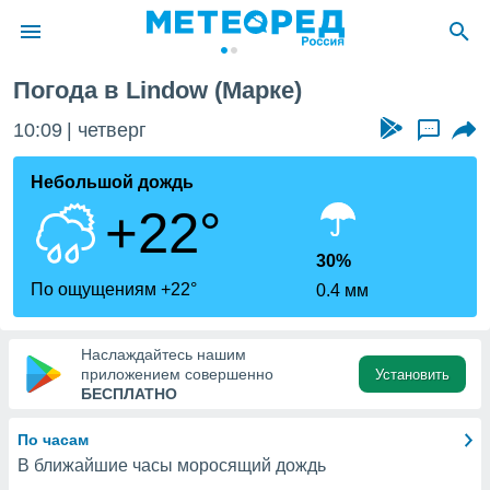
Погода в Lindow (Марке)
ие о
циальности
10:09
четверг
...
oda.com
)
Небольшой дождь
+22°
алами,
тировать
ество
30%
яемой
По ощущениям +22°
0.4 мм
. Вы можете
ступ к этому
используя
Наслаждайтесь нашим
едующих
приложением совершенно
Установить
БЕСПЛАТНО
файлы
По часам
олучить
В ближайшие часы моросящий дождь
й доступ