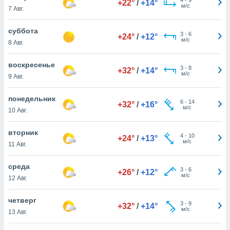
+22°
/
+14°
 и
м/с
7 Авг.
ть действия
я на веб-
суббота
же
3
-
6
+24°
/
+12°
м/с
пределенный
8 Авг.
обы
вам рекламу
воскресенье
3
-
8
+32°
/
+14°
зированный
м/с
9 Авг.
го основе.
айти
понедельник
ьную
6
-
14
+32°
/
+16°
м/с
10 Авг.
 в нашей
йлов cookie
ремя
вторник
4
-
10
+24°
/
+13°
гласие,
м/с
11 Авг.
опку
спользования
среда
 cookie
3
-
6
+26°
/
+12°
м/с
12 Авг.
нную в
и нашего
четверг
3
-
9
+32°
/
+14°
м/с
13 Авг.
ОГО ВЫ