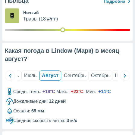
Пыльца
с помощью
Подробно
или
данных из
Низкий
чников,
Травы (18 #/m³)
и
вование
ие
х данных
Какая погода в Lindow (Марк) в месяц
контента.
август
?
ные
и
ция
й
Июнь
Июль
Август
Сентябрь
Октябрь
Ноябрь
м
я
Средн. темп.:
+18°C
Макс.:
+23°C
Мин:
+14°C
рованная
Дождливые дни:
12
дней
нтент,
е
Осадки:
69 мм
сти рекламы
Средняя скорость ветра:
3 м/с
ие сведения
и и