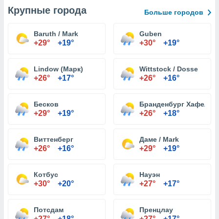
Крупные города
Больше городов
Baruth / Mark
Guben
+29°
+19°
+30°
+19°
Lindow (Марк)
Wittstock / Dosse
+26°
+17°
+26°
+16°
Бесков
Бранденбург Хафеле
+29°
+19°
+26°
+18°
Виттенберг
Даме / Mark
+26°
+16°
+29°
+19°
Котбус
Науэн
+30°
+20°
+27°
+17°
Потсдам
Пренцлау
+27°
+18°
+27°
+17°