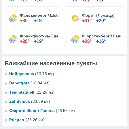
Фалькенберг / Elster
Форст (Лужица)
+30°
+19°
+31°
+20°
Франкфурт-на-Одере
Фюрстенберг / Гавела
+28°
+19°
+26°
+16°
Ближайшие населенные пункты
Нойруппина
(13.75 км)
Dabergotz
(18.84 км)
Temnitzquell
(22.26 км)
Zehdenick
(23.39 км)
Фюрстенберг / Гавела
(26.58 км)
Priepert
(28.26 км)