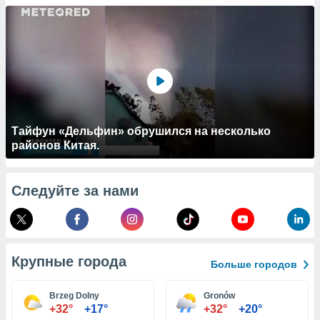
 и
ть действия
я на веб-
же
пределенный
обы
вам рекламу
зированный
го основе.
айти
Тайфун «Дельфин» обрушился на несколько
ьную
районов Китая.
 в нашей
йлов cookie
ремя
Следуйте за нами
гласие,
опку
спользования
 cookie
нную в
Крупные города
и нашего
Больше городов
Brzeg Dolny
Gronów
ОГО ВЫ
+32°
+17°
+32°
+20°