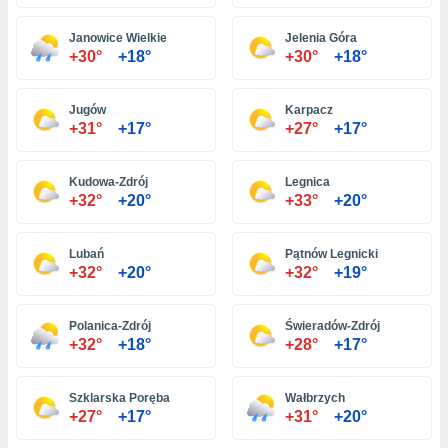
Janowice Wielkie
Jelenia Góra
и,
+30°
+18°
+30°
+18°
 файлам
Jugów
Karpacz
примете
+31°
+17°
+27°
+17°
айлов
се равно
должать
Kudowa-Zdrój
Legnica
ся нашим
+32°
+20°
+33°
+20°
pogoda.com.
ае мы
м, что
Lubań
Pątnów Legnicki
овлены
+32°
+20°
+32°
+19°
айлы cookie,
обходимы
Polanica-Zdrój
Świeradów-Zdrój
ения
+32°
+18°
+28°
+17°
 веб-сайту,
файлы cookie
пользоваться
Szklarska Poręba
Wałbrzych
 действий
+27°
+17°
+31°
+20°
рекламы или
рованного