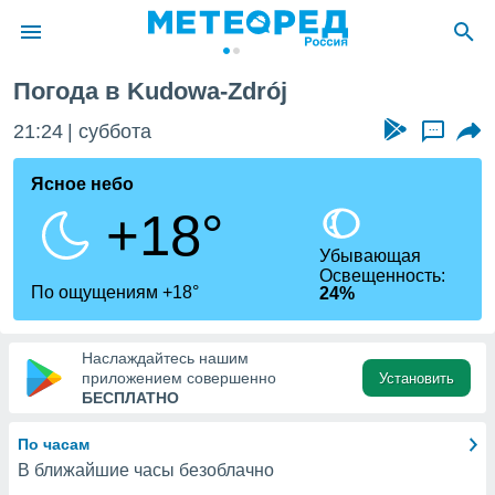
Погода в Kudowa-Zdrój
ие о
циальности
21:24
суббота
...
oda.com
)
Ясное небо
+18°
алами,
тировать
Убывающая
ество
Освещенность:
яемой
По ощущениям +18°
24%
. Вы можете
ступ к этому
используя
Наслаждайтесь нашим
едующих
приложением совершенно
Установить
БЕСПЛАТНО
файлы
По часам
олучить
В ближайшие часы безоблачно
й доступ