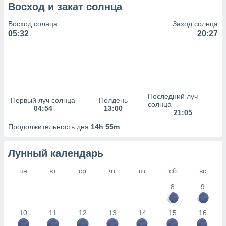
сервисов.
Восход и закат солнца
 наших 1199
Восход солнца
Заход солнца
неров
05:32
20:27
Последний луч
Первый луч солнца
Полдень
солнца
04:54
13:00
21:05
Продолжительность дня
14h 55m
Лунный календарь
пн
вт
ср
чт
пт
сб
вс
8
9
10
11
12
13
14
15
16