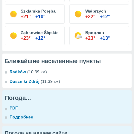
Szklarska Poręba
Wałbrzych
+21°
+10°
+22°
+12°
Ząbkowice Śląskie
Вроцлав
+23°
+12°
+23°
+13°
Ближайшие населенные пункты
Radków
(10.39 км)
Duszniki-Zdrój
(11.39 км)
Погода...
PDF
Подробнее
Погода на вашем сайте