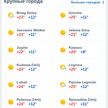
Крупные города
Больше городов
Brzeg Dolny
Gronów
+23°
+12°
+25°
+11°
Janowice Wielkie
Jelenia Góra
+23°
+11°
+23°
+12°
Jugów
Karpacz
+22°
+11°
+20°
+9°
Kudowa-Zdrój
Legnica
+24°
+12°
+25°
+12°
Lubań
Pątnów Legnicki
+24°
+12°
+25°
+12°
Polanica-Zdrój
Świeradów-Zdrój
+24°
+12°
+21°
+11°