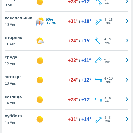
+28°
/
+12°
 и
м/с
9 Авг.
ть действия
я на веб-
понедельник
же
50%
8
-
16
+31°
/
+18°
3.2 мм
м/с
пределенный
10 Авг.
обы
вам рекламу
вторник
4
-
9
+24°
/
+15°
зированный
м/с
11 Авг.
го основе.
айти
среда
ьную
3
-
9
+23°
/
+11°
м/с
12 Авг.
 в нашей
йлов cookie
ремя
четверг
4
-
10
+24°
/
+12°
гласие,
м/с
13 Авг.
опку
спользования
пятница
 cookie
3
-
8
+28°
/
+12°
м/с
14 Авг.
нную в
и нашего
суббота
3
-
8
+31°
/
+14°
м/с
15 Авг.
ОГО ВЫ