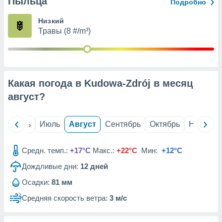
Пыльца
с помощью
Подробно
или
данных из
Низкий
чников,
Травы (8 #/m³)
и
вование
ие
х данных
Какая погода в Kudowa-Zdrój в месяц
контента.
август
?
ные
и
ция
й
Июнь
Июль
Август
Сентябрь
Октябрь
Ноябрь
м
я
Средн. темп.:
+17°C
Макс.:
+22°C
Мин:
+12°C
рованная
Дождливые дни:
12
дней
нтент,
е
Осадки:
81 мм
сти рекламы
Средняя скорость ветра:
3 м/с
ие сведения
и и