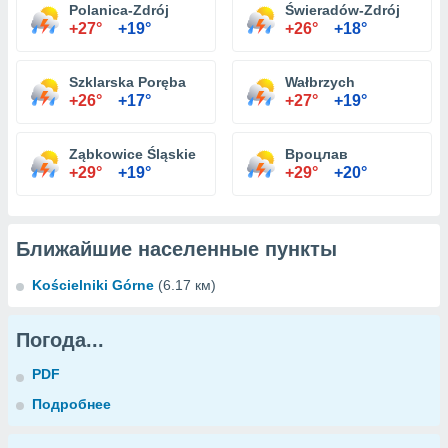
Polanica-Zdrój
Świeradów-Zdrój
+27°
+19°
+26°
+18°
Szklarska Poręba
Wałbrzych
+26°
+17°
+27°
+19°
Ząbkowice Śląskie
Вроцлав
+29°
+19°
+29°
+20°
Ближайшие населенные пункты
Kościelniki Górne
(6.17 км)
Погода...
PDF
Подробнее