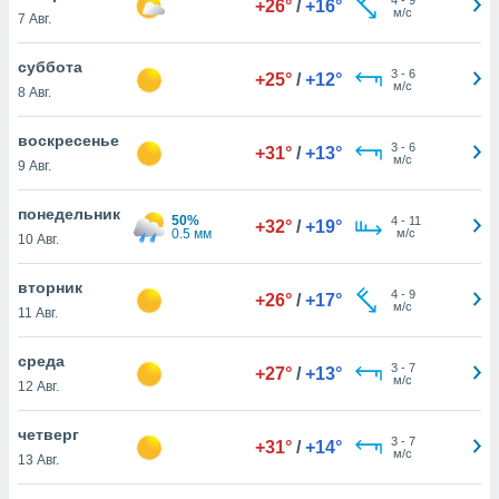
+26°
/
+16°
 и
м/с
7 Авг.
ть действия
я на веб-
суббота
же
3
-
6
+25°
/
+12°
м/с
пределенный
8 Авг.
обы
вам рекламу
воскресенье
3
-
6
+31°
/
+13°
зированный
м/с
9 Авг.
го основе.
айти
понедельник
ьную
50%
4
-
11
+32°
/
+19°
0.5 мм
м/с
10 Авг.
 в нашей
йлов cookie
ремя
вторник
4
-
9
+26°
/
+17°
гласие,
м/с
11 Авг.
опку
спользования
среда
 cookie
3
-
7
+27°
/
+13°
м/с
12 Авг.
нную в
и нашего
четверг
3
-
7
+31°
/
+14°
м/с
13 Авг.
ОГО ВЫ