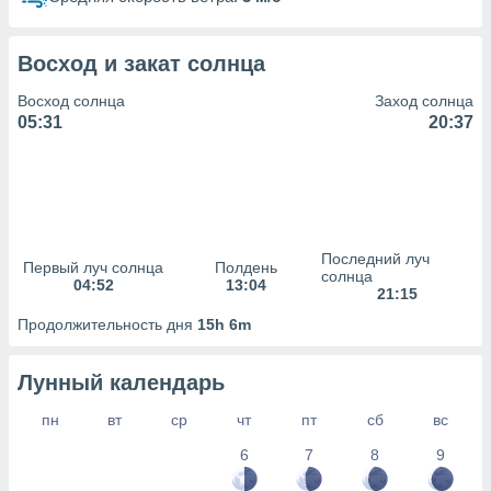
сервисов.
 наших 1199
неров
Восход и закат солнца
Восход солнца
Заход солнца
05:31
20:37
Последний луч
Первый луч солнца
Полдень
солнца
04:52
13:04
21:15
Продолжительность дня
15h 6m
Лунный календарь
пн
вт
ср
чт
пт
сб
вс
6
7
8
9