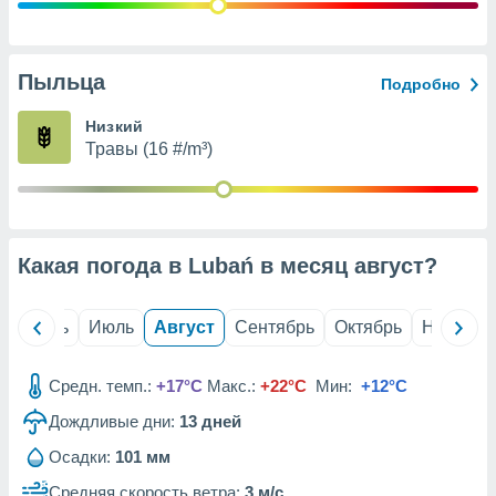
с помощью
или
данных из
чников,
Пыльца
Подробно
и
вование
Низкий
Травы (16 #/m³)
ие
х данных
контента.
ные
и
Какая погода в Lubań в месяц
август
?
ция
м
я
й
Июнь
Июль
Август
Сентябрь
Октябрь
Ноябрь
рованная
нтент,
Средн. темп.:
+17°C
Макс.:
+22°C
Мин:
+12°C
е
сти рекламы
Дождливые дни:
13
дней
Осадки:
101 мм
ие сведения
и и
Средняя скорость ветра:
3 м/с