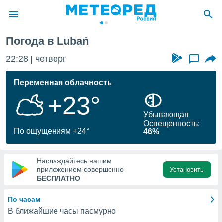
Погода в Lubań
ие о
циальности
22:28
четверг
...
oda.com
)
Переменная облачность
+23°
алами,
тировать
Убывающая
ество
Освещенность:
яемой
По ощущениям +24°
46%
. Вы можете
ступ к этому
используя
Наслаждайтесь нашим
едующих
приложением совершенно
Установить
БЕСПЛАТНО
файлы
По часам
олучить
В ближайшие часы пасмурно
й доступ