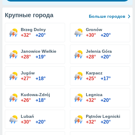
Крупные города
Больше городов
Brzeg Dolny
Gronów
+32°
+20°
+30°
+20°
Janowice Wielkie
Jelenia Góra
+28°
+19°
+28°
+20°
Jugów
Karpacz
+27°
+18°
+25°
+17°
Kudowa-Zdrój
Legnica
+26°
+18°
+32°
+20°
Lubań
Pątnów Legnicki
+30°
+20°
+32°
+20°