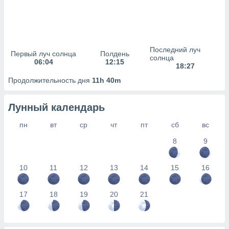
сервисов.
 наших 1199
неров
Последний луч
Первый луч солнца
Полдень
солнца
06:04
12:15
18:27
Продолжительность дня
11h 40m
Лунный календарь
пн
вт
ср
чт
пт
сб
вс
8
9
10
11
12
13
14
15
16
17
18
19
20
21