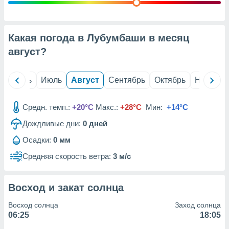
с помощью
или
данных из
чников,
Какая погода в Лубумбаши в месяц
и
вование
август
?
ие
х данных
й
Июнь
Июль
Август
Сентябрь
Октябрь
Ноябрь
контента.
ные
Средн. темп.:
+20°C
Макс.:
+28°C
Мин:
+14°C
и
Дождливые дни:
0
дней
ция
м
Осадки:
0 мм
я
Средняя скорость ветра:
3 м/с
рованная
нтент,
е
Восход и закат солнца
сти рекламы
Восход солнца
Заход солнца
ие сведения
06:25
18:05
и и