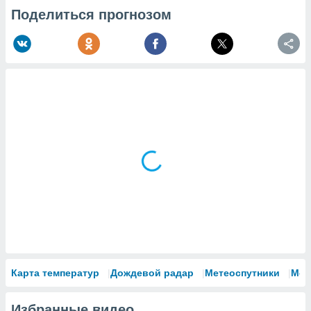
Поделиться прогнозом
Карта температур
Дождевой радар
Метеоспутники
Мод
Избранные видео