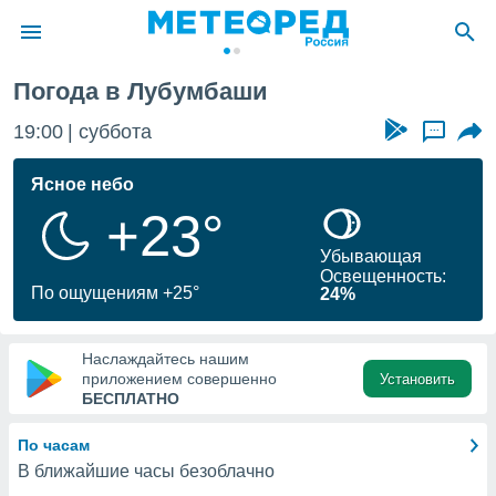
Погода в Лубумбаши
ие о
циальности
19:00
суббота
...
oda.com
)
Ясное небо
+23°
алами,
тировать
Убывающая
ество
Освещенность:
яемой
По ощущениям +25°
24%
. Вы можете
ступ к этому
используя
Наслаждайтесь нашим
едующих
приложением совершенно
Установить
БЕСПЛАТНО
файлы
По часам
олучить
В ближайшие часы безоблачно
й доступ