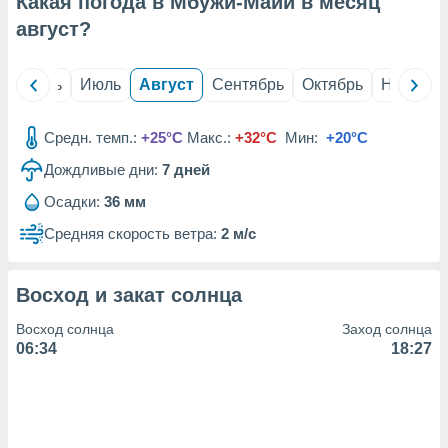
Какая погода в Мбужи-Майи в месяц
с помощью
или
август
?
данных из
чников,
и
й
Июнь
Июль
Август
Сентябрь
Октябрь
Ноябрь
вование
ие
Средн. темп.:
+25°C
Макс.:
+32°C
Мин:
+20°C
х данных
Дождливые дни:
7
дней
контента.
Осадки:
36 мм
ные
и
Средняя скорость ветра:
2 м/с
ция
м
я
Восход и закат солнца
рованная
Восход солнца
Заход солнца
нтент,
06:34
18:27
е
сти рекламы
ие сведения
и и