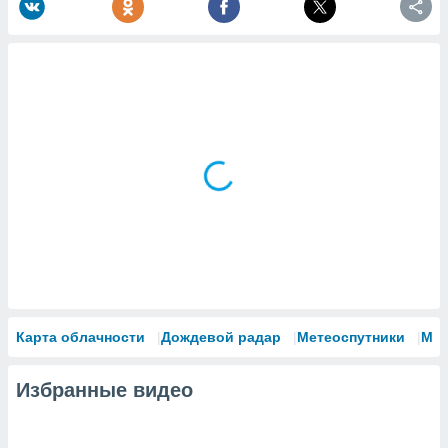
Карта облачности
Дождевой радар
Метеоспутники
Мо
Избранные видео