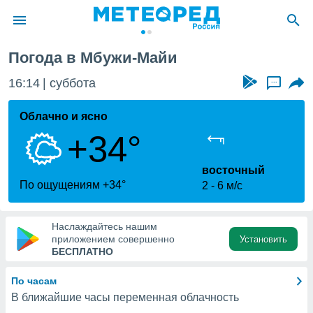
Погода в Мбужи-Майи
ие о
циальности
16:14
суббота
...
oda.com
)
Облачно и ясно
+34°
алами,
тировать
ество
восточный
яемой
По ощущениям +34°
2
6 м/с
. Вы можете
ступ к этому
используя
Наслаждайтесь нашим
едующих
приложением совершенно
Установить
БЕСПЛАТНО
файлы
По часам
олучить
В ближайшие часы переменная облачность
й доступ