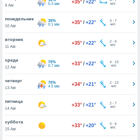
+35°
/
+22°
 и
0.3 мм
м/с
9 Авг.
ть действия
я на веб-
понедельник
же
30%
3
-
7
+35°
/
+22°
0.1 мм
м/с
пределенный
10 Авг.
обы
вам рекламу
вторник
2
-
6
+35°
/
+22°
зированный
м/с
11 Авг.
го основе.
айти
среда
ьную
70%
4
-
13
+33°
/
+22°
0.7 мм
м/с
12 Авг.
 в нашей
йлов cookie
ремя
четверг
70%
2
-
13
+34°
/
+21°
гласие,
4.5 мм
м/с
13 Авг.
опку
спользования
пятница
 cookie
2
-
7
+33°
/
+21°
м/с
14 Авг.
нную в
и нашего
суббота
3
-
6
+33°
/
+20°
м/с
15 Авг.
ОГО ВЫ