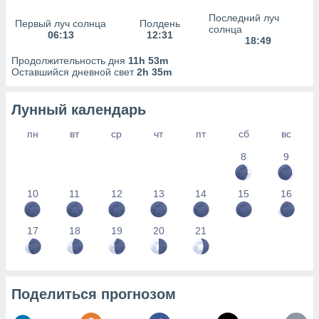
сервисов.
Последний луч
Первый луч солнца
Полдень
 наших 1199
солнца
06:13
12:31
неров
18:49
Продолжительность дня
11h 53m
Оставшийся дневной свет
2h 35m
Лунный календарь
пн
вт
ср
чт
пт
сб
вс
8
9
10
11
12
13
14
15
16
17
18
19
20
21
Поделиться прогнозом