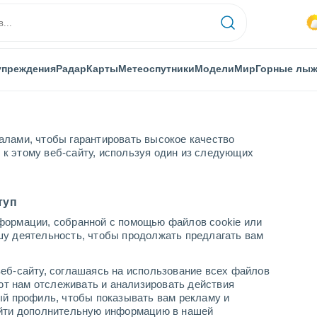
упреждения
Радар
Карты
Метеоспутники
Модели
Мир
Горные лы
алами, чтобы гарантировать высокое качество
к этому веб-сайту, используя один из следующих
Maletto
туп
формации, собранной с помощью файлов cookie или
шу деятельность, чтобы продолжать предлагать вам
...
еб-сайту, соглашаясь на использование всех файлов
яют нам отслеживать и анализировать действия
По часам
ый профиль, чтобы показывать вам рекламу и
В ближайшие часы переменная
найти дополнительную информацию в нашей
облачность