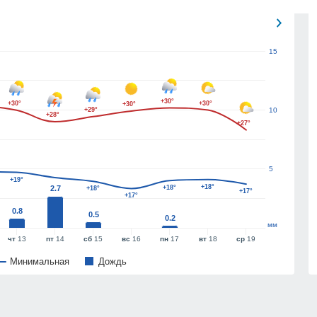
15
+30°
+30°
+30°
+30°
+29°
10
+28°
+27°
5
+19°
+18°
2.7
+18°
+18°
+17°
+17°
0.8
0.5
0.2
мм
чт
13
пт
14
сб
15
вс
16
пн
17
вт
18
ср
19
Минимальная
Дождь