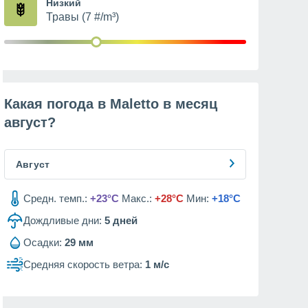
Низкий
Травы (7 #/m³)
Какая погода в Maletto в месяц
август
?
Август
Средн. темп.:
+23°C
Макс.:
+28°C
Мин:
+18°C
Дождливые дни:
5
дней
Осадки:
29 мм
Средняя скорость ветра:
1 м/с