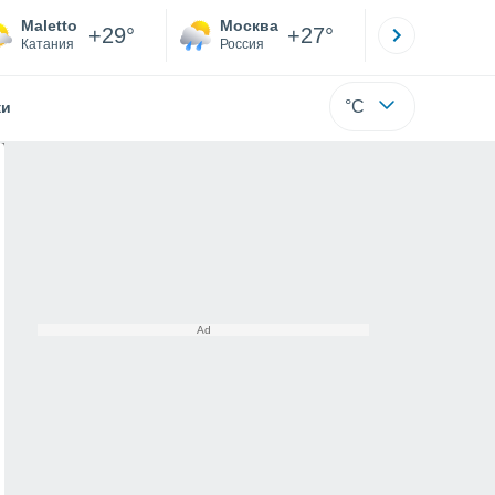
Maletto
Москва
Санкт-
+29°
+27°
Катания
Россия
Са
°C
жи