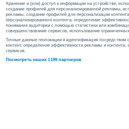
Хранение и (или) доступ к информации на устройстве, исп
2
-
8
м/с
2
-
8
м/с
3
-
9
м/с
создание профилей для персонализированной рекламы, ис
рекламы, создание профилей для персонализации контент
персонализированного контента, определение эффективнос
Погода в Maletto cегодня
, 7 августа
понимание аудитории с помощью статистики или комбинаци
совершенствование сервисов, использование ограниченных
Облачно и ясно
+30°
16:00
Точные данные геолокации и идентификация посредством с
Ощущаемая т.
+29°
контент, определение эффективности рекламы и контента, 
сервисов.
Облачно и ясно
+29°
17:00
Посмотреть наших 1199 партнеров
Ощущаемая т.
+28°
Облачно и ясно
+29°
18:00
Ощущаемая т.
+28°
Облачно и ясно
+28°
19:00
Ощущаемая т.
+27°
Солнечно
+25°
20:00
Ощущаемая т.
+26°