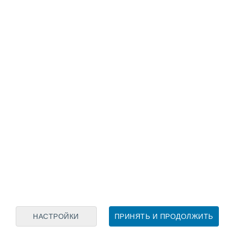
Лунный календарь
пн
вт
ср
чт
пт
сб
вс
7
8
9
10
11
12
13
14
15
16
17
18
19
20
НАСТРОЙКИ
ПРИНЯТЬ И ПРОДОЛЖИТЬ