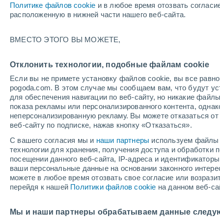
Политике файлов cookie
и в любое время отозвать согласи
+30°
расположенную в нижней части нашего веб-сайта.
ВМЕСТО ЭТОГО ВЫ МОЖЕТЕ,
Северны
По ощущениям +29°
3
-
9 м/с
Отклонить технологии, подобные файлам cookie
Если вы не примете установку файлов cookie, вы все рав
pogoda.com. В этом случае мы сообщаем вам, что будут у
Погода на 1 – 7 дней
Карта облачности
Дождево
для обеспечения навигации по веб-сайту, но никакие файлы
показа рекламы или персонализированного контента, одна
неперсонализированную рекламу. Вы можете отказаться от 
веб-сайту по подписке, нажав кнопку «Отказаться».
завтра
воскресенье
по
cегодня
С вашего согласия мы и
наши партнеры
используем файлы 
8 Авг.
9 Авг.
7 Авг.
технологии для хранения, получения доступа и обработки
посещении данного веб-сайта, IP-адреса и идентификатор
ваши персональные данные на основании законного интерес
можете в любое время отозвать свое согласие или возрази
60%
70%
перейдя к нашей
Политики файлов cookie
на данном веб-са
1 мм
0.9 мм
+32°
/
+19°
+31°
/
+19°
+
+31°
/
+19°
Мы и наши партнеры обрабатываем данные следу