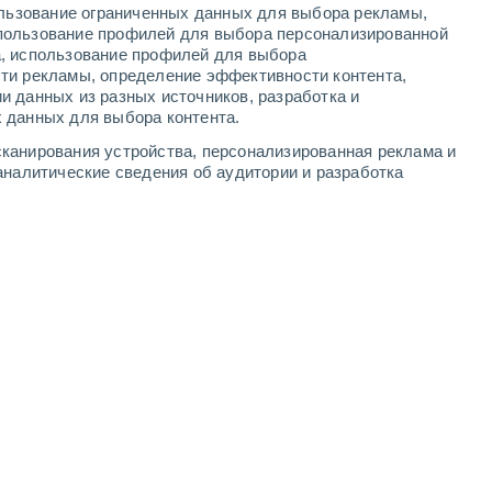
ользование ограниченных данных для выбора рекламы,
2
-
8
м/с
3
-
9
м/с
2
-
10
м/с
2
-
9
м/с
пользование профилей для выбора персонализированной
а, использование профилей для выбора
ти рекламы, определение эффективности контента,
и данных из разных источников, разработка и
 данных для выбора контента.
Северный
5 Средний
канирования устройства, персонализированная реклама и
3
-
9 м/с
FPS:
6-10
аналитические сведения об аудитории и разработка
Северный
2 Низкий
2
-
9 м/с
FPS:
нет
северо-западный
1 Низкий
2
-
8 м/с
FPS:
нет
северо-западный
0 Низкий
2
-
7 м/с
FPS:
нет
западный
0 Низкий
1
-
6 м/с
FPS:
нет