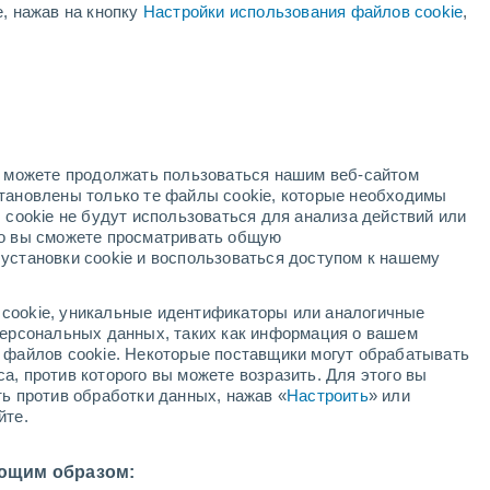
е, нажав на кнопку
Настройки использования файлов cookie
,
красное предупреждение
Экстремальное предупреждение о
высокая температура Maletto
сегодня
й
но можете продолжать пользоваться нашим веб-сайтом
становлены только те файлы cookie, которые необходимы
й радар
Метеоспутники
Модели
 cookie не будут использоваться для анализа действий или
ко вы сможете просматривать общую
установки cookie и воспользоваться доступом к нашему
недельник
вторник
среда
четверг
cookie, уникальные идентификаторы или аналогичные
10 Авг.
11 Авг.
12 Авг.
13 Авг.
 персональных данных, таких как информация о вашем
ы файлов cookie. Некоторые поставщики могут обрабатывать
а, против которого вы можете возразить. Для этого вы
ть против обработки данных, нажав «
Настроить
» или
80%
40%
70%
йте.
2.2 мм
0.7 мм
0.8 мм
30°
/
+20°
+31°
/
+19°
+31°
/
+20°
+30°
/
+19°
ющим образом: