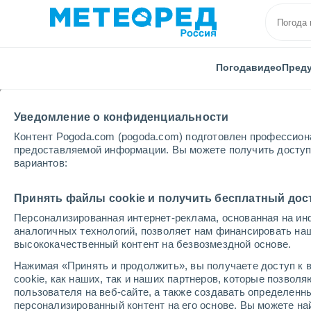
Погода
видео
Пред
Уведомление о конфиденциальности
Контент Pogoda.com (pogoda.com) подготовлен профессион
предоставляемой информации. Вы можете получить доступ 
вариантов:
Главная
Италия
Метропольный город Катании
Принять файлы cookie и получить бесплатный дос
Персонализированная интернет-реклама, основанная на ин
Погода в Maletto
аналогичных технологий, позволяет нам финансировать на
высококачественный контент на безвозмездной основе.
16:28
пятница
Нажимая «Принять и продолжить», вы получаете доступ к в
cookie, как наших, так и наших партнеров, которые позвол
пользователя на веб-сайте, а также создавать определенн
Облачно и ясно
персонализированный контент на его основе. Вы можете 