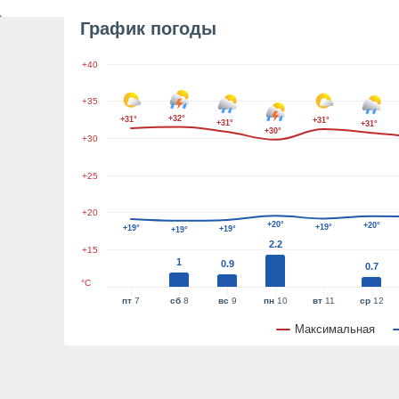
График погоды
+40
+35
+32°
+31°
+31°
+31°
+31°
+30°
+30
+25
+20
+20°
+20°
+19°
+19°
+19°
+19°
2.2
+15
1
0.9
0.7
°C
пт
7
сб
8
вс
9
пн
10
вт
11
ср
12
Максимальная