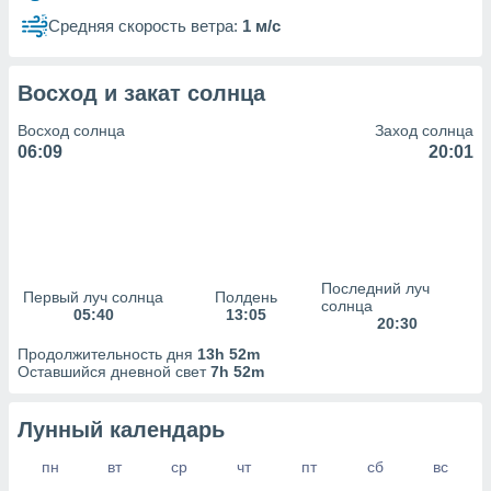
сервисов.
Средняя скорость ветра:
1 м/с
 наших 1199
неров
Восход и закат солнца
Восход солнца
Заход солнца
06:09
20:01
Последний луч
Первый луч солнца
Полдень
солнца
05:40
13:05
20:30
Продолжительность дня
13h 52m
Оставшийся дневной свет
7h 52m
Лунный календарь
пн
вт
ср
чт
пт
сб
вс