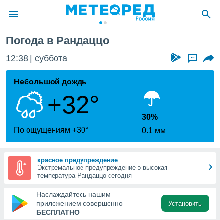
о
Погода в Рандаццо
ие о
циальности
12:38
суббота
...
oda.com
)
Небольшой дождь
+32°
алами,
тировать
ество
30%
яемой
По ощущениям +30°
0.1 мм
. Вы можете
ступ к этому
используя
красное предупреждение
едующих
Экстремальное предупреждение о высокая
температура Рандаццо сегодня
файлы
Наслаждайтесь нашим
олучить
приложением совершенно
Установить
й доступ
БЕСПЛАТНО