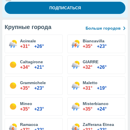
Крупные города
Больше городов
Acireale
Biancavilla
+31°
+26°
+35°
+23°
Caltagirone
GIARRE
+34°
+21°
+32°
+26°
Grammichele
Maletto
+35°
+23°
+31°
+19°
Mineo
Misterbianco
+35°
+23°
+35°
+24°
Ramacca
Zafferana Etnea
+37°
+22°
+31°
+23°