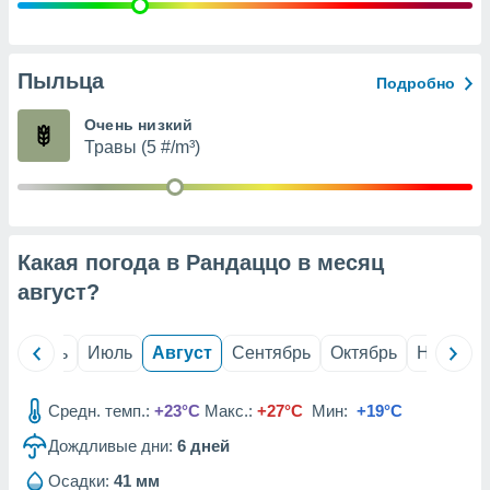
с помощью
или
данных из
чников,
Пыльца
Подробно
и
вование
Очень низкий
Травы (5 #/m³)
ие
х данных
контента.
ные
и
Какая погода в Рандаццо в месяц
ция
м
август
?
я
рованная
й
Июнь
Июль
Август
Сентябрь
Октябрь
Ноябрь
нтент,
е
сти рекламы
Средн. темп.:
+23°C
Макс.:
+27°C
Мин:
+19°C
Дождливые дни:
6
дней
ие сведения
и и
Осадки:
41 мм