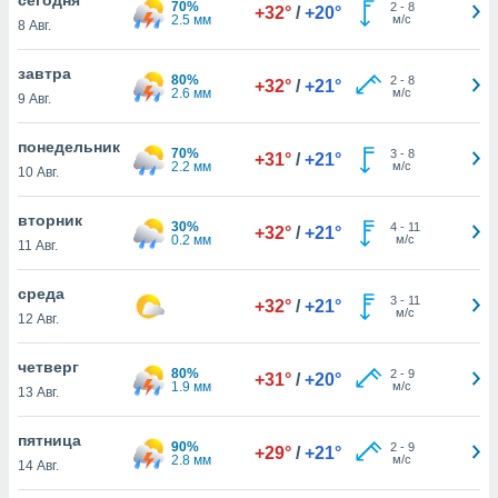
70%
 и
2
-
8
+32°
/
+20°
2.5 мм
м/с
8 Авг.
ть действия
я на веб-
же
завтра
80%
2
-
8
+32°
/
+21°
пределенный
2.6 мм
м/с
9 Авг.
обы
вам рекламу
понедельник
70%
3
-
8
зированный
+31°
/
+21°
2.2 мм
м/с
10 Авг.
го основе.
айти
ьную
вторник
30%
4
-
11
+32°
/
+21°
 в нашей
0.2 мм
м/с
11 Авг.
йлов cookie
ремя
среда
3
-
11
гласие,
+32°
/
+21°
м/с
12 Авг.
опку
спользования
четверг
 cookie
80%
2
-
9
+31°
/
+20°
1.9 мм
м/с
нную в
13 Авг.
и нашего
пятница
90%
2
-
9
+29°
/
+21°
2.8 мм
м/с
14 Авг.
ОГО ВЫ