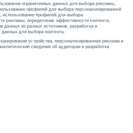
ользование ограниченных данных для выбора рекламы,
6
-
14
м/с
5
-
12
м/с
5
-
13
м/с
6
-
13
м/с
пользование профилей для выбора персонализированной
а, использование профилей для выбора
ти рекламы, определение эффективности контента,
а
и данных из разных источников, разработка и
 данных для выбора контента.
чность
западный
0 Низкий
канирования устройства, персонализированная реклама и
°
2
-
4 м/с
FPS:
нет
аналитические сведения об аудитории и разработка
северо-западный
0 Низкий
°
2
-
4 м/с
FPS:
нет
северо-западный
0 Низкий
°
3
-
4 м/с
FPS:
нет
чность
северо-западный
1 Низкий
°
2
-
5 м/с
FPS:
нет
чность
северо-западный
4 Средний
°
1
-
6 м/с
FPS:
6-10