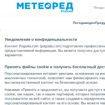
Погода
видео
Пред
Уведомление о конфиденциальности
Контент Pogoda.com (pogoda.com) подготовлен профессион
предоставляемой информации. Вы можете получить доступ 
вариантов:
Главная
Калужская области
Медынь
Принять файлы cookie и получить бесплатный дос
Персонализированная интернет-реклама, основанная на ин
Погода в Медыни
аналогичных технологий, позволяет нам финансировать на
высококачественный контент на безвозмездной основе.
04:17
суббота
Нажимая «Принять и продолжить», вы получаете доступ к в
cookie, как наших, так и наших партнеров, которые позвол
пользователя на веб-сайте, а также создавать определенн
Переменная облачность
персонализированный контент на его основе. Вы можете 