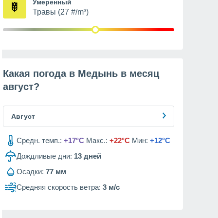
Умеренный
Травы (27 #/m³)
Какая погода в Медынь в месяц
август
?
Август
Средн. темп.:
+17°C
Макс.:
+22°C
Мин:
+12°C
Дождливые дни:
13
дней
Осадки:
77 мм
Средняя скорость ветра:
3 м/с