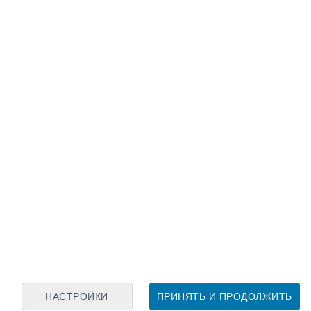
Лунный календарь
пн
вт
ср
чт
пт
сб
вс
8
9
10
11
12
13
14
15
16
17
18
19
20
21
НАСТРОЙКИ
ПРИНЯТЬ И ПРОДОЛЖИТЬ