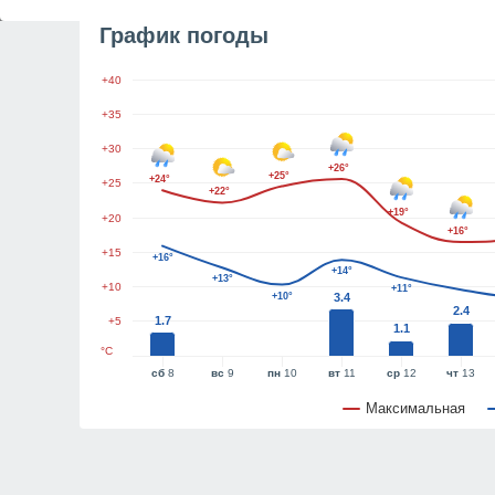
График погоды
+40
+35
+30
+26°
+25°
+24°
+25
+22°
+19°
+20
+16°
+15
+16°
+14°
+13°
+10
+11°
+10°
3.4
2.4
1.7
+5
1.1
°C
сб
8
вс
9
пн
10
вт
11
ср
12
чт
13
Максимальная