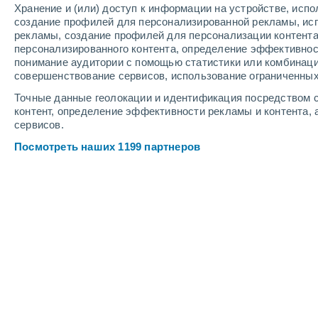
Хранение и (или) доступ к информации на устройстве, исп
4
-
9
м/с
3
-
7
м/с
4
-
8
м/с
создание профилей для персонализированной рекламы, ис
рекламы, создание профилей для персонализации контент
персонализированного контента, определение эффективнос
Погода в Медыни cегодня
, 8 август
понимание аудитории с помощью статистики или комбинаци
совершенствование сервисов, использование ограниченных
Переменная обла
+18°
04:00
Точные данные геолокации и идентификация посредством с
Ощущаемая т.
+18
контент, определение эффективности рекламы и контента, 
сервисов.
Пасмурно
+17°
05:00
Посмотреть наших 1199 партнеров
Ощущаемая т.
+17
Пасмурно
+17°
06:00
Ощущаемая т.
+17
Переменная обла
+18°
08:00
Ощущаемая т.
+18
Переменная обла
+22°
11:00
Ощущаемая т.
+25