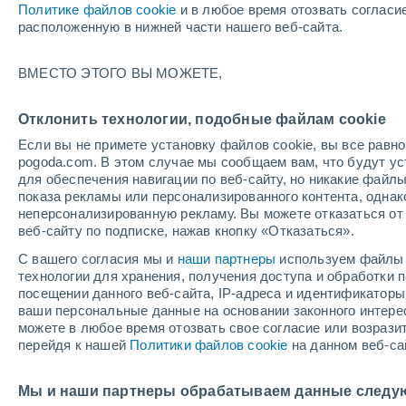
Политике файлов cookie
и в любое время отозвать согласи
+18°
расположенную в нижней части нашего веб-сайта.
ВМЕСТО ЭТОГО ВЫ МОЖЕТЕ,
западны
По ощущениям +18°
2
-
4 м/с
Отклонить технологии, подобные файлам cookie
Если вы не примете установку файлов cookie, вы все рав
pogoda.com. В этом случае мы сообщаем вам, что будут у
Погода на 1 – 7 дней
Карта дождей
Дождевой р
для обеспечения навигации по веб-сайту, но никакие файлы
показа рекламы или персонализированного контента, одна
неперсонализированную рекламу. Вы можете отказаться от 
веб-сайту по подписке, нажав кнопку «Отказаться».
завтра
понедельник
cегодня
С вашего согласия мы и
наши партнеры
используем файлы 
9 Авг.
10 Авг.
8 Авг.
технологии для хранения, получения доступа и обработки
посещении данного веб-сайта, IP-адреса и идентификатор
ваши персональные данные на основании законного интерес
можете в любое время отозвать свое согласие или возрази
80%
перейдя к нашей
Политики файлов cookie
на данном веб-са
1.7 мм
+22°
/
+13°
+25°
/
+10°
+
+24°
/
+16°
Мы и наши партнеры обрабатываем данные следу