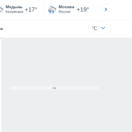
Медынь
Москва
Санкт-
+17°
+19°
Калужская
Россия
Са
°C
жи