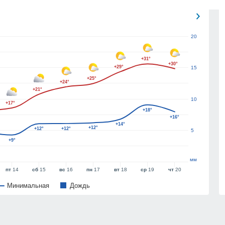
20
+31°
+30°
+29°
15
+25°
+24°
+21°
10
+17°
+18°
+16°
+14°
+12°
+12°
+12°
5
+9°
мм
пт
14
сб
15
вс
16
пн
17
вт
18
ср
19
чт
20
Минимальная
Дождь