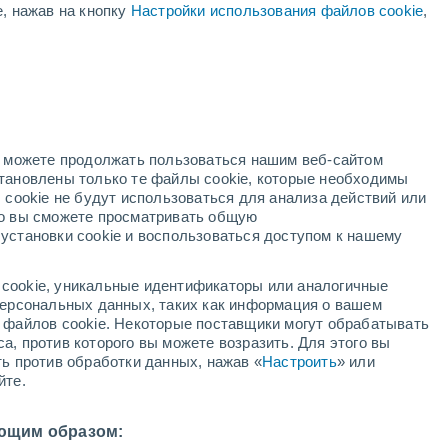
е, нажав на кнопку
Настройки использования файлов cookie
,
й
но можете продолжать пользоваться нашим веб-сайтом
становлены только те файлы cookie, которые необходимы
адар
Метеоспутники
Модели
 cookie не будут использоваться для анализа действий или
ко вы сможете просматривать общую
установки cookie и воспользоваться доступом к нашему
вторник
среда
четверг
пятница
cookie, уникальные идентификаторы или аналогичные
11 Авг.
12 Авг.
13 Авг.
14 Авг.
 персональных данных, таких как информация о вашем
ы файлов cookie. Некоторые поставщики могут обрабатывать
а, против которого вы можете возразить. Для этого вы
ть против обработки данных, нажав «
Настроить
» или
90%
60%
60%
йте.
3.4 мм
1.1 мм
2.4 мм
26°
/
+14°
+19°
/
+11°
+16°
/
+10°
+17°
/
+9°
ющим образом: