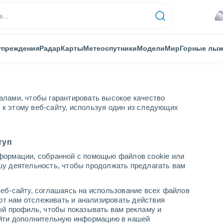
упреждения
Радар
Карты
Метеоспутники
Модели
Мир
Горные лы
алами, чтобы гарантировать высокое качество
к этому веб-сайту, используя один из следующих
туп
формации, собранной с помощью файлов cookie или
шу деятельность, чтобы продолжать предлагать вам
...
еб-сайту, соглашаясь на использование всех файлов
яют нам отслеживать и анализировать действия
По часам
ый профиль, чтобы показывать вам рекламу и
В ближайшие часы пасмурно
найти дополнительную информацию в нашей