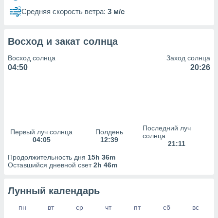
сервисов.
Средняя скорость ветра:
3 м/с
 наших 1199
неров
Восход и закат солнца
Восход солнца
Заход солнца
04:50
20:26
Последний луч
Первый луч солнца
Полдень
солнца
04:05
12:39
21:11
Продолжительность дня
15h 36m
Оставшийся дневной свет
2h 46m
Лунный календарь
пн
вт
ср
чт
пт
сб
вс