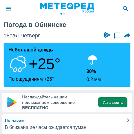
Погода в Обнинске
ие о
циальности
18:25
четверг
...
oda.com
)
Небольшой дождь
+25°
алами,
тировать
ество
30%
яемой
По ощущениям +26°
0.2 мм
. Вы можете
ступ к этому
используя
Наслаждайтесь нашим
едующих
приложением совершенно
Установить
БЕСПЛАТНО
файлы
По часам
олучить
В ближайшие часы ожидается туман
й доступ