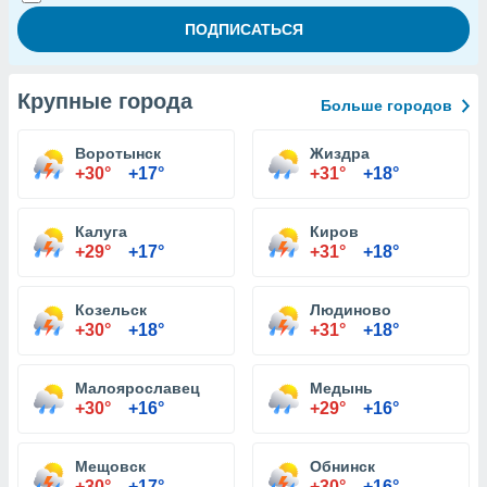
Крупные города
Больше городов
Воротынск
Жиздра
+30°
+17°
+31°
+18°
Калуга
Киров
+29°
+17°
+31°
+18°
Козельск
Людиново
+30°
+18°
+31°
+18°
Малоярославец
Медынь
+30°
+16°
+29°
+16°
Мещовск
Обнинск
+30°
+17°
+30°
+16°