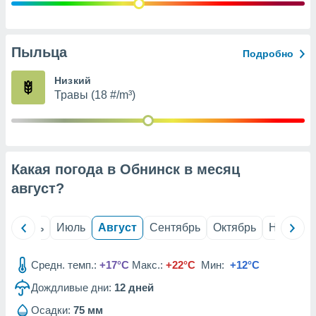
с помощью
или
данных из
чников,
Пыльца
Подробно
и
вование
Низкий
Травы (18 #/m³)
ие
х данных
контента.
ные
и
Какая погода в Обнинск в месяц
ция
м
август
?
я
рованная
й
Июнь
Июль
Август
Сентябрь
Октябрь
Ноябрь
нтент,
е
сти рекламы
Средн. темп.:
+17°C
Макс.:
+22°C
Мин:
+12°C
Дождливые дни:
12
дней
ие сведения
и и
Осадки:
75 мм