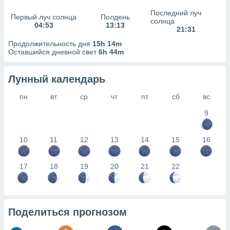
сервисов.
Последний луч
Первый луч солнца
Полдень
 наших 1199
солнца
04:53
13:13
неров
21:31
Продолжительность дня
15h 14m
Оставшийся дневной свет
6h 44m
Лунный календарь
пн
вт
ср
чт
пт
сб
вс
9
10
11
12
13
14
15
16
17
18
19
20
21
22
Поделиться прогнозом