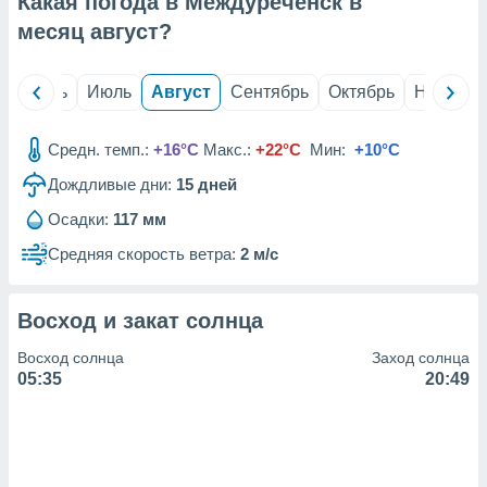
Какая погода в Междуреченск в
с помощью
или
месяц
август
?
данных из
чников,
и
й
Июнь
Июль
Август
Сентябрь
Октябрь
Ноябрь
вование
ие
Средн. темп.:
+16°C
Макс.:
+22°C
Мин:
+10°C
х данных
Дождливые дни:
15
дней
контента.
Осадки:
117 мм
ные
и
Средняя скорость ветра:
2 м/с
ция
м
я
Восход и закат солнца
рованная
Восход солнца
Заход солнца
нтент,
05:35
20:49
е
сти рекламы
ие сведения
и и