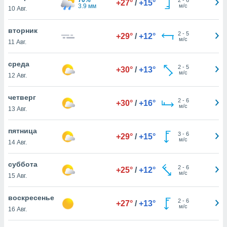
+27°
/
+15°
 и
3.9 мм
м/с
10 Авг.
ть действия
я на веб-
вторник
же
2
-
5
+29°
/
+12°
м/с
пределенный
11 Авг.
обы
вам рекламу
среда
2
-
5
+30°
/
+13°
зированный
м/с
12 Авг.
го основе.
айти
четверг
ьную
2
-
6
+30°
/
+16°
м/с
13 Авг.
 в нашей
йлов cookie
ремя
пятница
3
-
6
+29°
/
+15°
гласие,
м/с
14 Авг.
опку
спользования
суббота
 cookie
2
-
6
+25°
/
+12°
м/с
15 Авг.
нную в
и нашего
воскресенье
2
-
6
+27°
/
+13°
м/с
16 Авг.
ОГО ВЫ