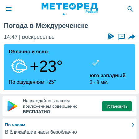
Погода в Междуреченске
ие о
циальности
14:47
воскресенье
...
oda.com
)
Облачно и ясно
+23°
алами,
тировать
ество
юго-западный
яемой
По ощущениям +25°
3
8 м/с
. Вы можете
ступ к этому
используя
Наслаждайтесь нашим
едующих
приложением совершенно
Установить
БЕСПЛАТНО
файлы
По часам
олучить
В ближайшие часы безоблачно
й доступ