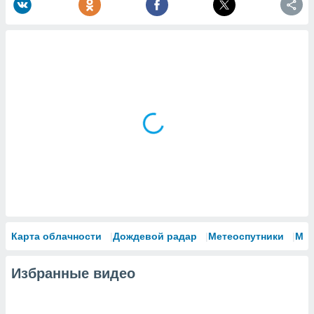
Карта облачности
Дождевой радар
Метеоспутники
Мо
Избранные видео