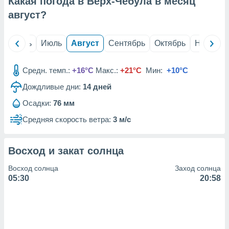
Какая погода в Верх-Чебула в месяц
с помощью
или
август
?
данных из
чников,
и
й
Июнь
Июль
Август
Сентябрь
Октябрь
Ноябрь
вование
ие
Средн. темп.:
+16°C
Макс.:
+21°C
Мин:
+10°C
х данных
Дождливые дни:
14
дней
контента.
Осадки:
76 мм
ные
и
Средняя скорость ветра:
3 м/с
ция
м
я
Восход и закат солнца
рованная
Восход солнца
Заход солнца
нтент,
05:30
20:58
е
сти рекламы
ие сведения
и и