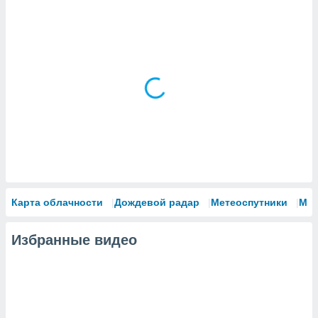
Карта облачности
Дождевой радар
Метеоспутники
Мо
Избранные видео