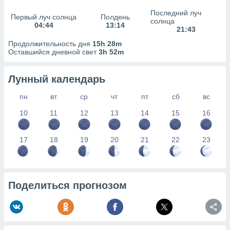
сервисов.
Последний луч
Первый луч солнца
Полдень
 наших 1199
солнца
04:44
13:14
неров
21:43
Продолжительность дня
15h 28m
Оставшийся дневной свет
3h 52m
Лунный календарь
пн
вт
ср
чт
пт
сб
вс
10
11
12
13
14
15
16
17
18
19
20
21
22
23
Поделиться прогнозом