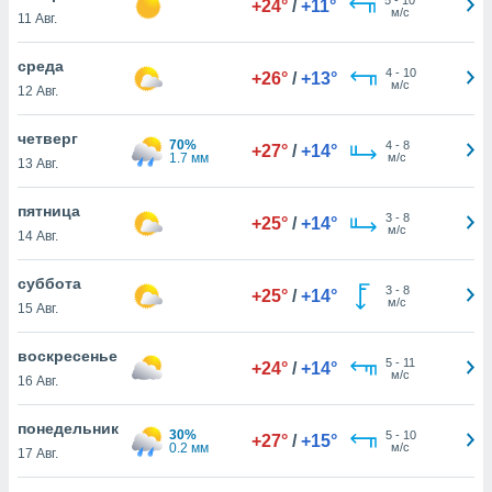
+24°
/
+11°
 и
м/с
11 Авг.
ть действия
я на веб-
среда
же
4
-
10
+26°
/
+13°
м/с
пределенный
12 Авг.
обы
вам рекламу
четверг
70%
4
-
8
+27°
/
+14°
зированный
1.7 мм
м/с
13 Авг.
го основе.
айти
пятница
ьную
3
-
8
+25°
/
+14°
м/с
14 Авг.
 в нашей
йлов cookie
ремя
суббота
3
-
8
+25°
/
+14°
гласие,
м/с
15 Авг.
опку
спользования
воскресенье
 cookie
5
-
11
+24°
/
+14°
м/с
16 Авг.
нную в
и нашего
понедельник
30%
5
-
10
+27°
/
+15°
0.2 мм
м/с
17 Авг.
ОГО ВЫ