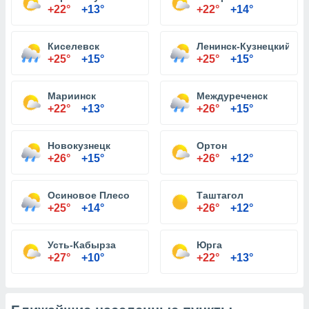
+22°
+13°
+22°
+14°
Киселевск
Ленинск-Кузнецкий
+25°
+15°
+25°
+15°
Мариинск
Междуреченск
+22°
+13°
+26°
+15°
Новокузнецк
Ортон
+26°
+15°
+26°
+12°
Осиновое Плесо
Таштагол
+25°
+14°
+26°
+12°
Усть-Кабырза
Юрга
+27°
+10°
+22°
+13°