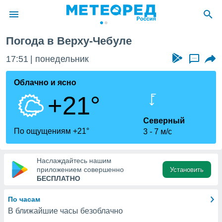
Погода в Верху-Чебуле
ие о
циальности
17:51
понедельник
...
oda.com
)
Облачно и ясно
+21°
алами,
тировать
ество
Северный
яемой
По ощущениям +21°
3
7 м/с
. Вы можете
ступ к этому
используя
Наслаждайтесь нашим
едующих
приложением совершенно
Установить
БЕСПЛАТНО
файлы
По часам
олучить
В ближайшие часы безоблачно
й доступ