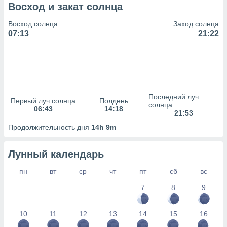
сервисов.
Восход и закат солнца
 наших 1199
Восход солнца
Заход солнца
неров
07:13
21:22
Последний луч
Первый луч солнца
Полдень
солнца
06:43
14:18
21:53
Продолжительность дня
14h 9m
Лунный календарь
пн
вт
ср
чт
пт
сб
вс
7
8
9
10
11
12
13
14
15
16