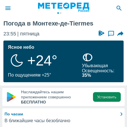
Монтехо-де-Tiermes
Погода в Монтехе-де-Tiermes
ие о
циальности
23:55
пятница
...
oda.com
)
Ясное небо
+24°
алами,
тировать
Убывающая
ество
Освещенность:
яемой
По ощущениям +25°
35%
. Вы можете
ступ к этому
используя
Наслаждайтесь нашим
едующих
приложением совершенно
Установить
БЕСПЛАТНО
файлы
По часам
олучить
В ближайшие часы безоблачно
й доступ