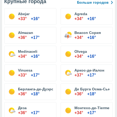
Крупные города
Больше городов
Abejar
Agreda
+33°
+16°
+34°
+16°
Almazan
Beacon Сория
+36°
+17°
+34°
+16°
Medinaceli
Olvega
+34°
+16°
+34°
+16°
Vinuesa
Аркос-де-Иалон
+33°
+17°
+37°
+17°
Берланга-де-Дуэро
Де Бурга Осма-Сьюда
+36°
+18°
+36°
+18°
Деза
Монтехо-де-Tiermes
+36°
+17°
+34°
+17°