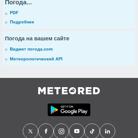
Погода...
PDF
Подробнее
Погода на вашем сайте
Виджет погода.com
Метеорологический API