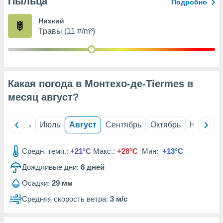
Пыльца
с помощью
Подробно
или
данных из
Низкий
чников,
Травы (11 #/m³)
и
вование
ие
х данных
Какая погода в Монтехо-де-Tiermes в
контента.
месяц
август
?
ные
и
ция
й
Июнь
Июль
Август
Сентябрь
Октябрь
Ноябрь
м
я
Средн. темп.:
+21°C
Макс.:
+28°C
Мин:
+13°C
рованная
Дождливые дни:
6
дней
нтент,
е
Осадки:
29 мм
сти рекламы
Средняя скорость ветра:
3 м/с
ие сведения
и и