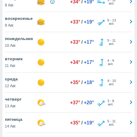
+34°
/
+19°
 и
м/с
8 Авг.
ть действия
я на веб-
воскресенье
же
6
-
13
+33°
/
+19°
м/с
пределенный
9 Авг.
обы
вам рекламу
понедельник
5
-
11
+33°
/
+17°
зированный
м/с
10 Авг.
го основе.
айти
вторник
ьную
4
-
9
+34°
/
+17°
м/с
11 Авг.
 в нашей
йлов cookie
ремя
среда
4
-
10
+35°
/
+18°
гласие,
м/с
12 Авг.
опку
спользования
четверг
 cookie
3
-
8
+37°
/
+20°
м/с
13 Авг.
нную в
и нашего
пятница
5
-
11
+35°
/
+19°
м/с
14 Авг.
ОГО ВЫ