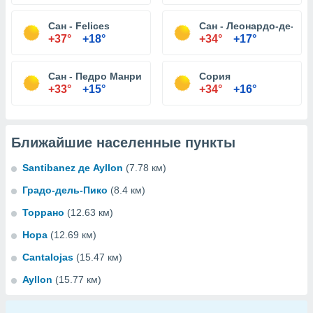
Сан - Felices
Сан - Леонардо-де-Ягу
+37°
+18°
+34°
+17°
Сан - Педро Манрике
Сория
+33°
+15°
+34°
+16°
Ближайшие населенные пункты
Santibanez де Ayllon
(7.78 км)
Градо-дель-Пико
(8.4 км)
Торрано
(12.63 км)
Нора
(12.69 км)
Cantalojas
(15.47 км)
Ayllon
(15.77 км)