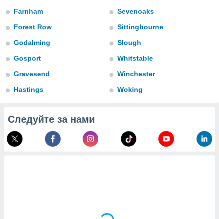
 и
Farnham
Sevenoaks
ть действия
я на веб-
Forest Row
Sittingbourne
же
пределенный
Godalming
Slough
обы
Gosport
Whitstable
вам рекламу
зированный
Gravesend
Winchester
го основе.
айти
Hastings
Woking
ьную
 в нашей
йлов cookie
Следуйте за нами
ремя
гласие,
опку
спользования
 cookie
нную в
и нашего
ОГО ВЫ