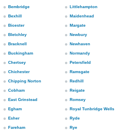
ированная
Bembridge
Littlehampton
клама,
на
Bexhill
Maidenhead
 собранной
файлов
Bicester
Margate
аналогичных
Bletchley
Newbury
 позволяет
ПРИНЯТЬ
ировать
И
Bracknell
Newhaven
ьность,
ПРОДОЛЖИТЬ
олжать
Buckingham
Normandy
вам
ственный
Chertsey
Petersfield
НАСТРОЙКИ
Chichester
Ramsgate
ой основе.
Chipping Norton
Redhill
ринять и
, вы
Cobham
Reigate
оступ к веб-
ашаясь на
East Grinstead
Romsey
ие всех
Egham
Royal Tunbridge Wells
ie, как
и наших
Esher
Ryde
которые
нам
Fareham
Rye