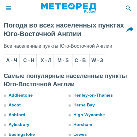
Погода во всех населенных пунктах
ие о
Юго-Восточной Англии
циальности
oda.com
Все населенные пункты Юго-Восточной Англии
)
А - Ч
C - H
Х - Л
М - S
С - В
W - З
алами,
тировать
ество
Самые популярные населенные пункты
яемой
Юго-Восточной Англии
. Вы можете
ступ к этому
Addlestone
Henley-on-Thames
используя
едующих
Ascot
Herne Bay
Ashford
High Wycombe
файлы
Aylesbury
Horsham
олучить
й доступ
Basingstoke
Lewes