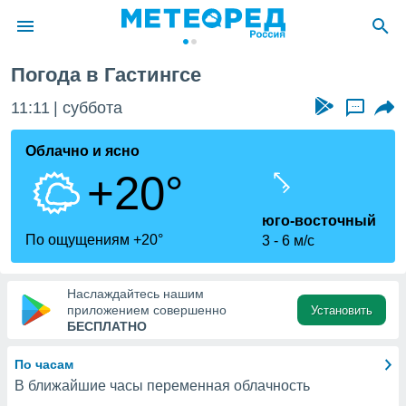
гс
Погода в Гастингсе
ие о
циальности
11:11
суббота
...
oda.com
)
Облачно и ясно
+20°
алами,
тировать
ество
юго-восточный
яемой
По ощущениям +20°
3
6 м/с
. Вы можете
ступ к этому
используя
Наслаждайтесь нашим
едующих
приложением совершенно
Установить
БЕСПЛАТНО
файлы
По часам
олучить
В ближайшие часы переменная облачность
й доступ