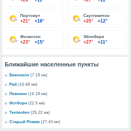
Портсмут
Саутгемптон
+21°
+16°
+25°
+12°
Фолкстон
Эйлсбери
+23°
+15°
+27°
+11°
Ближайшие населенные пункты
Бексхилл
(7.19 км)
Рай
(15.68 км)
Певенси
(16.18 км)
Истборн
(22.5 км)
Tenterden
(25.22 км)
Старый Ромни
(27.43 км)