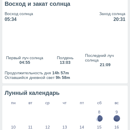
сервисов.
Восход и закат солнца
 наших 1199
Восход солнца
Заход солнца
неров
05:34
20:31
Последний луч
Первый луч солнца
Полдень
солнца
04:55
13:03
21:09
Продолжительность дня
14h 57m
Оставшийся дневной свет
9h 58m
Лунный календарь
пн
вт
ср
чт
пт
сб
вс
8
9
10
11
12
13
14
15
16