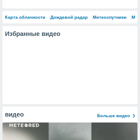
Карта облачности
Дождевой радар
Метеоспутники
Мо
Избранные видео
видео
Больше видео