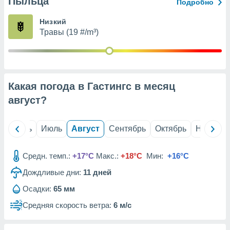
Пыльца
с помощью
Подробно
или
данных из
Низкий
чников,
Травы (19 #/m³)
и
вование
ие
х данных
Какая погода в Гастингс в месяц
контента.
август
?
ные
и
ция
й
Июнь
Июль
Август
Сентябрь
Октябрь
Ноябрь
м
я
Средн. темп.:
+17°C
Макс.:
+18°C
Мин:
+16°C
рованная
Дождливые дни:
11
дней
нтент,
е
Осадки:
65 мм
сти рекламы
Средняя скорость ветра:
6 м/с
ие сведения
и и