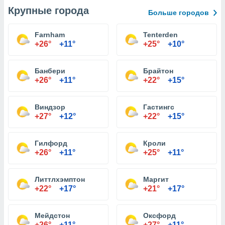
Крупные города
Больше городов
Farnham
Tenterden
+26°
+11°
+25°
+10°
Банбери
Брайтон
+26°
+11°
+22°
+15°
Виндзор
Гастингс
+27°
+12°
+22°
+15°
Гилфорд
Кроли
+26°
+11°
+25°
+11°
Литтлхэмптон
Маргит
+22°
+17°
+21°
+17°
Мейдстон
Оксфорд
+26°
+11°
+27°
+11°