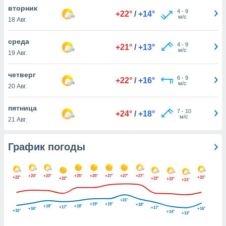
днако вы
вторник
4
-
9
+22°
/
+14°
сматривать
м/с
18 Авг.
изированную
среда
4
-
9
 можете
+21°
/
+13°
м/с
19 Авг.
от установки
ться
четверг
6
-
9
+22°
/
+16°
нашему веб-
м/с
20 Авг.
дписке,
у
пятница
7
-
10
».
+24°
/
+18°
м/с
21 Авг.
гласия мы и
ры
График погоды
 файлы
кальные
торы или
 технологии
+24°
+23°
+25°
+25°
+27°
+27°
+27°
+22°
+22°
+22°
+22°
+22°
+21°
я,
оступа и
+21°
ерсональных
+19°
+19°
+18°
+18°
+18°
+17°
+17°
+16°
+16°
+15°
+14°
их как
+13°
 о вашем