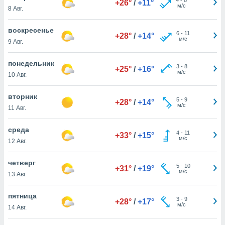
+26°
/
+11°
 и
м/с
8 Авг.
ть действия
я на веб-
воскресенье
же
6
-
11
+28°
/
+14°
м/с
пределенный
9 Авг.
обы
вам рекламу
понедельник
3
-
8
+25°
/
+16°
зированный
м/с
10 Авг.
го основе.
айти
вторник
ьную
5
-
9
+28°
/
+14°
м/с
11 Авг.
 в нашей
йлов cookie
ремя
среда
4
-
11
+33°
/
+15°
гласие,
м/с
12 Авг.
опку
спользования
четверг
 cookie
5
-
10
+31°
/
+19°
м/с
13 Авг.
нную в
и нашего
пятница
3
-
9
+28°
/
+17°
м/с
14 Авг.
ОГО ВЫ