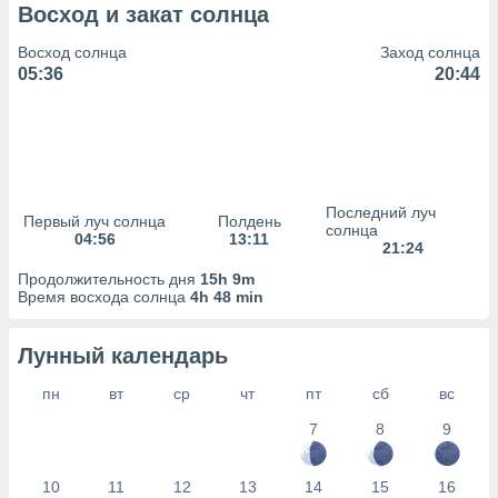
сервисов.
Восход и закат солнца
 наших 1199
Восход солнца
Заход солнца
неров
05:36
20:44
Последний луч
Первый луч солнца
Полдень
солнца
04:56
13:11
21:24
Продолжительность дня
15h 9m
Время восхода солнца
4h 48 min
Лунный календарь
пн
вт
ср
чт
пт
сб
вс
7
8
9
10
11
12
13
14
15
16