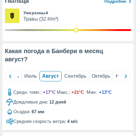
Пыльца
с помощью
Подробно
или
данных из
Умеренный
чников,
Травы (32 #/m³)
и
вование
ие
х данных
Какая погода в Банбери в месяц
контента.
август
?
ные
и
ция
й
Июнь
Июль
Август
Сентябрь
Октябрь
Ноябрь
м
я
Средн. темп.:
+17°C
Макс.:
+21°C
Мин:
+13°C
рованная
Дождливые дни:
12
дней
нтент,
е
Осадки:
67 мм
сти рекламы
Средняя скорость ветра:
4 м/с
ие сведения
и и