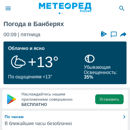
ри
Погода в Банберях
ие о
циальности
00:09
пятница
...
oda.com
)
Облачно и ясно
+13°
алами,
тировать
Убывающая
ество
Освещенность:
яемой
По ощущениям +13°
35%
. Вы можете
ступ к этому
используя
Наслаждайтесь нашим
едующих
приложением совершенно
Установить
БЕСПЛАТНО
файлы
По часам
олучить
В ближайшие часы безоблачно
й доступ