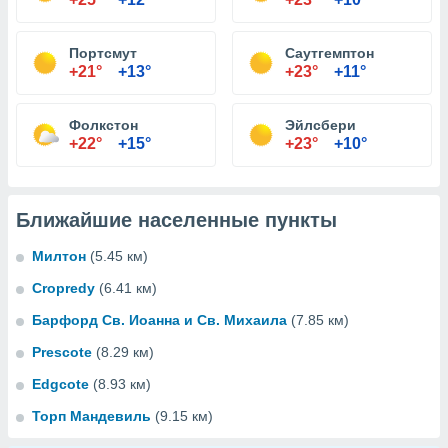
Портсмут
Саутгемптон
+21°
+13°
+23°
+11°
Фолкстон
Эйлсбери
+22°
+15°
+23°
+10°
Ближайшие населенные пункты
Милтон
(5.45 км)
Cropredy
(6.41 км)
Барфорд Св. Иоанна и Св. Михаила
(7.85 км)
Prescote
(8.29 км)
Edgcote
(8.93 км)
Торп Мандевиль
(9.15 км)