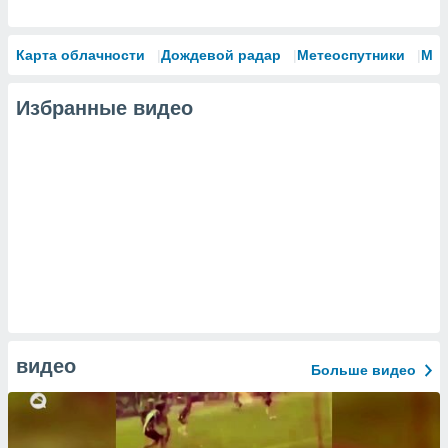
Карта облачности
Дождевой радар
Метеоспутники
Мо
Избранные видео
видео
Больше видео