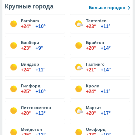
Крупные города
Больше городов
Farnham
Tenterden
+24°
+10°
+23°
+11°
Банбери
Брайтон
+23°
+9°
+20°
+14°
Виндзор
Гастингс
+24°
+11°
+21°
+14°
Гилфорд
Кроли
+25°
+10°
+24°
+11°
Литтлхэмптон
Маргит
+20°
+13°
+20°
+17°
Мейдстон
Оксфорд
+25°
+12°
+23°
+10°