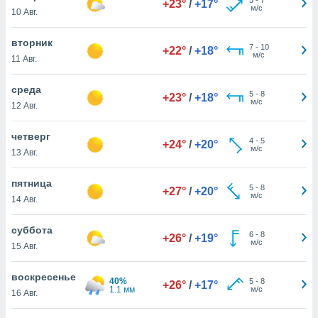
+23°
/
+17°
 и
м/с
10 Авг.
ть действия
я на веб-
вторник
же
7
-
10
+22°
/
+18°
м/с
пределенный
11 Авг.
обы
вам рекламу
среда
5
-
8
+23°
/
+18°
зированный
м/с
12 Авг.
го основе.
айти
четверг
ьную
4
-
5
+24°
/
+20°
м/с
13 Авг.
 в нашей
йлов cookie
ремя
пятница
5
-
8
+27°
/
+20°
гласие,
м/с
14 Авг.
опку
спользования
суббота
 cookie
6
-
8
+26°
/
+19°
м/с
15 Авг.
нную в
и нашего
воскресенье
40%
5
-
8
+26°
/
+17°
1.1 мм
м/с
16 Авг.
ОГО ВЫ