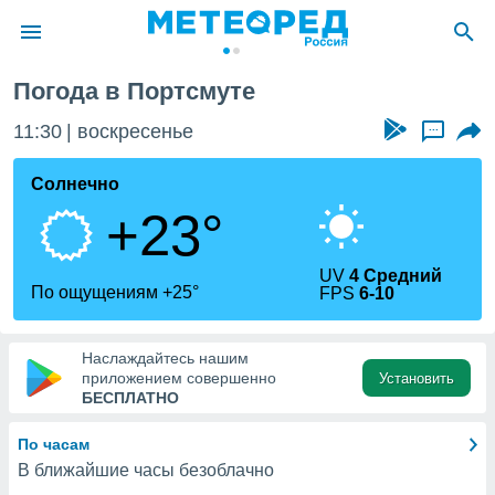
ут
Погода в Портсмуте
ие о
циальности
11:30
воскресенье
...
oda.com
)
Солнечно
+23°
алами,
тировать
ество
UV
4 Средний
яемой
По ощущениям +25°
FPS
6-10
. Вы можете
ступ к этому
используя
Наслаждайтесь нашим
едующих
приложением совершенно
Установить
БЕСПЛАТНО
файлы
По часам
олучить
В ближайшие часы безоблачно
й доступ