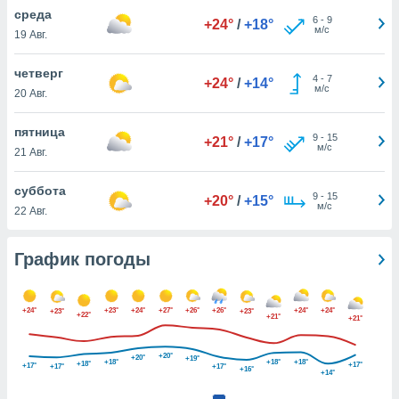
днако вы
среда
6
-
9
+24°
/
+18°
сматривать
м/с
19 Авг.
изированную
четверг
4
-
7
 можете
+24°
/
+14°
м/с
20 Авг.
от установки
ться
пятница
9
-
15
+21°
/
+17°
нашему веб-
м/с
21 Авг.
дписке,
у
суббота
9
-
15
».
+20°
/
+15°
м/с
22 Авг.
гласия мы и
ры
График погоды
 файлы
кальные
торы или
 технологии
+24°
+23°
+24°
+27°
+26°
+26°
+24°
+24°
+23°
+23°
+22°
+21°
+21°
я,
оступа и
+20°
+20°
ерсональных
+19°
+18°
+18°
+18°
+18°
+17°
+17°
+17°
+17°
+16°
+14°
их как
 о вашем