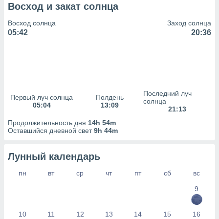
сервисов.
Восход и закат солнца
 наших 1199
Восход солнца
Заход солнца
неров
05:42
20:36
Последний луч
Первый луч солнца
Полдень
солнца
05:04
13:09
21:13
Продолжительность дня
14h 54m
Оставшийся дневной свет
9h 44m
Лунный календарь
пн
вт
ср
чт
пт
сб
вс
9
10
11
12
13
14
15
16