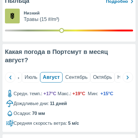
Пыльца
с помощью
Подробно
или
данных из
Низкий
чников,
Травы (15 #/m³)
и
вование
ие
х данных
Какая погода в Портсмут в месяц
контента.
август
?
ные
и
ция
й
Июнь
Июль
Август
Сентябрь
Октябрь
Ноябрь
м
я
Средн. темп.:
+17°C
Макс.:
+19°C
Мин:
+15°C
рованная
Дождливые дни:
11
дней
нтент,
е
Осадки:
70 мм
сти рекламы
Средняя скорость ветра:
5 м/с
ие сведения
и и