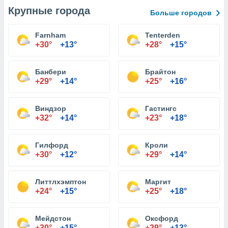
Крупные города
Больше городов
Farnham
Tenterden
+30°
+13°
+28°
+15°
Банбери
Брайтон
+29°
+14°
+25°
+16°
Виндзор
Гастингс
+32°
+14°
+23°
+18°
Гилфорд
Кроли
+30°
+12°
+29°
+14°
Литтлхэмптон
Маргит
+24°
+15°
+25°
+18°
Мейдстон
Оксфорд
+30°
+15°
+29°
+13°