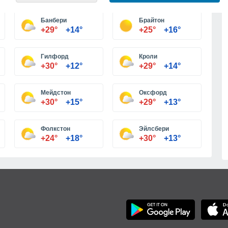
Больше городов
Банбери
Брайтон
+29°
+14°
+25°
+16°
Гилфорд
Кроли
+30°
+12°
+29°
+14°
Мейдстон
Оксфорд
+30°
+15°
+29°
+13°
Фолкстон
Эйлсбери
+24°
+18°
+30°
+13°