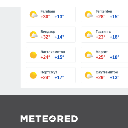
Farnham
Tenterden
+30°
+13°
+28°
+15°
Виндзор
Гастингс
+32°
+14°
+23°
+18°
Литтлхэмптон
Маргит
+24°
+15°
+25°
+18°
Портсмут
Саутгемптон
+24°
+17°
+29°
+13°