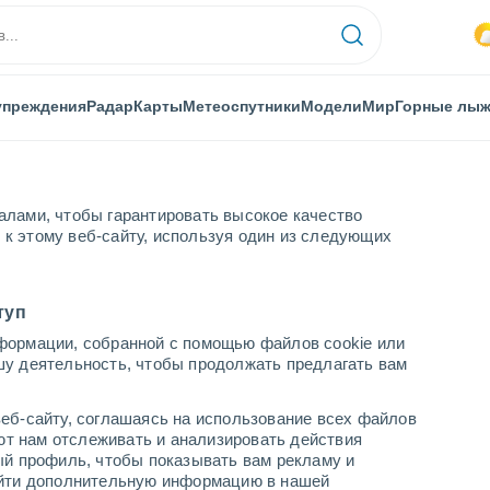
упреждения
Радар
Карты
Метеоспутники
Модели
Мир
Горные лы
алами, чтобы гарантировать высокое качество
к этому веб-сайту, используя один из следующих
туп
формации, собранной с помощью файлов cookie или
ной Англии
шу деятельность, чтобы продолжать предлагать вам
еб-сайту, соглашаясь на использование всех файлов
яют нам отслеживать и анализировать действия
ый профиль, чтобы показывать вам рекламу и
найти дополнительную информацию в нашей