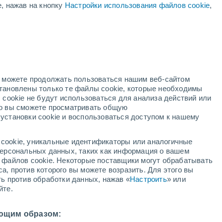
е, нажав на кнопку
Настройки использования файлов cookie
,
но можете продолжать пользоваться нашим веб-сайтом
становлены только те файлы cookie, которые необходимы
 cookie не будут использоваться для анализа действий или
ко вы сможете просматривать общую
установки cookie и воспользоваться доступом к нашему
+30°
+30°
+15°
+12°
Мейдстон
cookie, уникальные идентификаторы или аналогичные
д
+24°
 персональных данных, таких как информация о вашем
+18°
ы файлов cookie. Некоторые поставщики могут обрабатывать
Фолкстон
а, против которого вы можете возразить. Для этого вы
+23°
+25°
ть против обработки данных, нажав «
Настроить
» или
+24°
+18°
+16°
+15°
йте.
Гастингс
Брайтон
мптон
ющим образом: