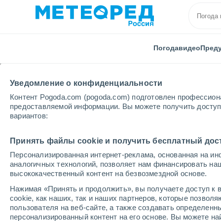
Погода
видео
Пред
Уведомление о конфиденциальности
Контент Pogoda.com (pogoda.com) подготовлен профессион
предоставляемой информации. Вы можете получить доступ 
вариантов:
Главная
Великобритания
Юго-Восточная Англия
Принять файлы cookie и получить бесплатный дос
Персонализированная интернет-реклама, основанная на ин
Погода в Юго-Восточ
аналогичных технологий, позволяет нам финансировать на
высококачественный контент на безвозмездной основе.
Нажимая «Принять и продолжить», вы получаете доступ к в
cегодня, 9 августа
Весь день
символ
cookie, как наших, так и наших партнеров, которые позвол
пользователя на веб-сайте, а также создавать определенн
персонализированный контент на его основе. Вы можете 