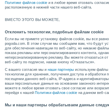
Политике файлов cookie
и в любое время отозвать согласи
расположенную в нижней части нашего веб-сайта.
ВМЕСТО ЭТОГО ВЫ МОЖЕТЕ,
+30°
+13°
+29°
Отклонить технологии, подобные файлам cookie
+13°
Эйлсбери
+28°
Оксфорд
Если вы не примете установку файлов cookie, вы все рав
+14°
pogoda.com. В этом случае мы сообщаем вам, что будут у
Highworth
для обеспечения навигации по веб-сайту, но никакие файлы
+30°
+13°
показа рекламы или персонализированного контента, одна
Чтение
неперсонализированную рекламу. Вы можете отказаться от 
веб-сайту по подписке, нажав кнопку «Отказаться».
С вашего согласия мы и
наши партнеры
используем файлы 
Гилфор
технологии для хранения, получения доступа и обработки
посещении данного веб-сайта, IP-адреса и идентификатор
+29°
ваши персональные данные на основании законного интерес
+13°
можете в любое время отозвать свое согласие или возрази
Саутгемптон
перейдя к нашей
Политики файлов cookie
на данном веб-са
Литтлхэ
Мы и наши партнеры обрабатываем данные следу