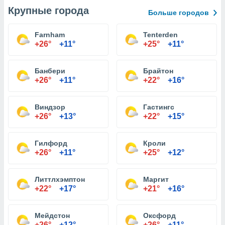
Крупные города
Больше городов
Farnham
Tenterden
+26°
+11°
+25°
+11°
Банбери
Брайтон
+26°
+11°
+22°
+16°
Виндзор
Гастингс
+26°
+13°
+22°
+15°
Гилфорд
Кроли
+26°
+11°
+25°
+12°
Литтлхэмптон
Маргит
+22°
+17°
+21°
+16°
Мейдстон
Оксфорд
+26°
+12°
+26°
+11°