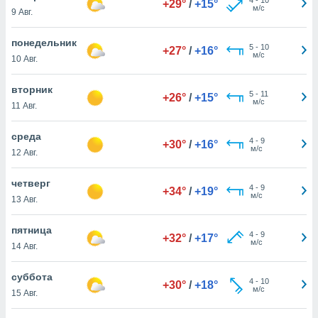
+29°
/
+15°
 и
м/с
9 Авг.
ть действия
я на веб-
понедельник
же
5
-
10
+27°
/
+16°
м/с
пределенный
10 Авг.
обы
вам рекламу
вторник
5
-
11
+26°
/
+15°
зированный
м/с
11 Авг.
го основе.
айти
среда
ьную
4
-
9
+30°
/
+16°
м/с
12 Авг.
 в нашей
йлов cookie
ремя
четверг
4
-
9
+34°
/
+19°
гласие,
м/с
13 Авг.
опку
спользования
пятница
 cookie
4
-
9
+32°
/
+17°
м/с
14 Авг.
нную в
и нашего
суббота
4
-
10
+30°
/
+18°
м/с
15 Авг.
ОГО ВЫ