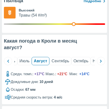
Пыльца
с помощью
Подробно
или
данных из
Высокий
чников,
Травы (54 #/m³)
и
вование
ие
х данных
Какая погода в Кроли в месяц
контента.
август
?
ные
и
ция
й
Июнь
Июль
Август
Сентябрь
Октябрь
Ноябрь
м
я
Средн. темп.:
+17°C
Макс.:
+21°C
Мин:
+14°C
рованная
Дождливые дни:
10
дней
нтент,
е
Осадки:
67 мм
сти рекламы
Средняя скорость ветра:
4 м/с
ие сведения
и и