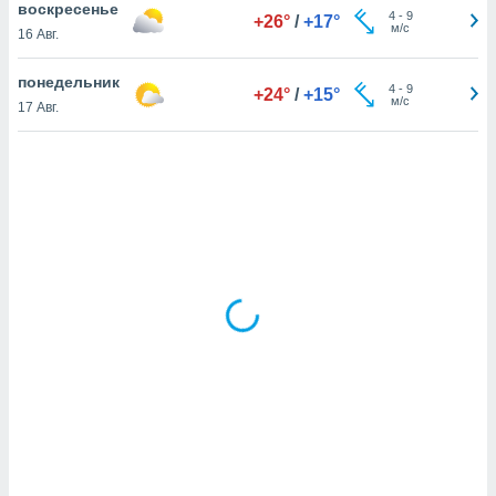
воскресенье
4
-
9
+26°
/
+17°
м/с
16 Авг.
и,
понедельник
 файлам
4
-
9
+24°
/
+15°
м/с
17 Авг.
примете
айлов
се равно
должать
ся нашим
pogoda.com.
ае мы
м, что
овлены
айлы cookie,
обходимы
ения
 веб-сайту,
файлы cookie
пользоваться
 действий
рекламы или
рованного