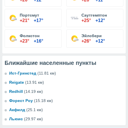
Портсмут
Саутгемптон
+21°
+17°
+25°
+12°
Фолкстон
Эйлсбери
+23°
+16°
+26°
+12°
Ближайшие населенные пункты
Ист-Гринстед
(11.81 км)
Reigate
(13.91 км)
Redhill
(14.19 км)
Форест Роу
(15.18 км)
Акфилд
(25.1 км)
Льюис
(29.97 км)