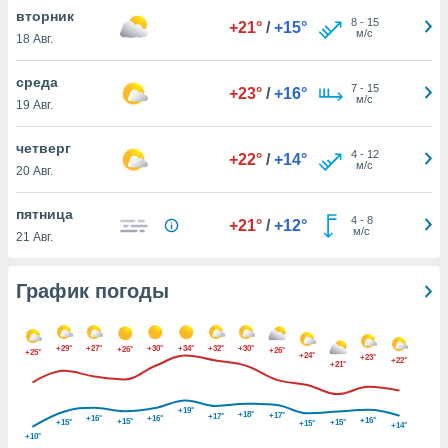
днако вы
вторник
8
-
15
+21°
/
+15°
сматривать
м/с
18 Авг.
изированную
среда
7
-
15
 можете
+23°
/
+16°
м/с
19 Авг.
от установки
ться
четверг
4
-
12
+22°
/
+14°
нашему веб-
м/с
20 Авг.
дписке,
у
пятница
4
-
8
».
+21°
/
+12°
м/с
21 Авг.
гласия мы и
ры
График погоды
 файлы
кальные
торы или
 технологии
+29°
+27°
+30°
+34°
+32°
+30°
+26°
+26°
+25°
+24°
+23°
+22°
+21°
я,
оступа и
ерсональных
+19°
+18°
+17°
+17°
+16°
+16°
+16°
их как
+15°
+15°
+15°
+15°
+14°
+10°
 о вашем