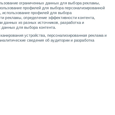
ользование ограниченных данных для выбора рекламы,
3
-
7
м/с
3
-
9
м/с
2
-
8
м/с
3
-
9
м/с
пользование профилей для выбора персонализированной
а, использование профилей для выбора
ти рекламы, определение эффективности контента,
августа
и данных из разных источников, разработка и
 данных для выбора контента.
северо-западный
0 Низкий
канирования устройства, персонализированная реклама и
°
0
-
3 м/с
FPS:
нет
аналитические сведения об аудитории и разработка
северо-западный
0 Низкий
°
1
-
3 м/с
FPS:
нет
чность
западный
1 Низкий
°
1
-
4 м/с
FPS:
нет
ь
юго-западный
5 Средний
°
1
-
5 м/с
FPS:
6-10
ь
южный
7 Высокий
°
3
-
8 м/с
FPS:
15-25