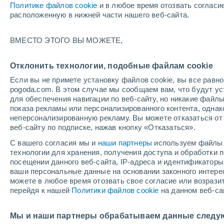
Политике файлов cookie
и в любое время отозвать согласи
+12°
расположенную в нижней части нашего веб-сайта.
Убывающ
ВМЕСТО ЭТОГО ВЫ МОЖЕТЕ,
Освещенн
По ощущениям +12°
37%
Отклонить технологии, подобные файлам cookie
Если вы не примете установку файлов cookie, вы все рав
pogoda.com. В этом случае мы сообщаем вам, что будут у
Погода на 1 – 7 дней
Карта облачности
Дождево
для обеспечения навигации по веб-сайту, но никакие файлы
показа рекламы или персонализированного контента, одна
неперсонализированную рекламу. Вы можете отказаться от 
веб-сайту по подписке, нажав кнопку «Отказаться».
завтра
воскресенье
по
cегодня
С вашего согласия мы и
наши партнеры
используем файлы 
8 Авг.
9 Авг.
7 Авг.
технологии для хранения, получения доступа и обработки
посещении данного веб-сайта, IP-адреса и идентификатор
ваши персональные данные на основании законного интерес
можете в любое время отозвать свое согласие или возрази
60%
60%
90%
перейдя к нашей
Политики файлов cookie
на данном веб-са
1.2 мм
2.4 мм
4.3 мм
+22°
/
+9°
+17°
/
+6°
+
+21°
/
+11°
Мы и наши партнеры обрабатываем данные следу