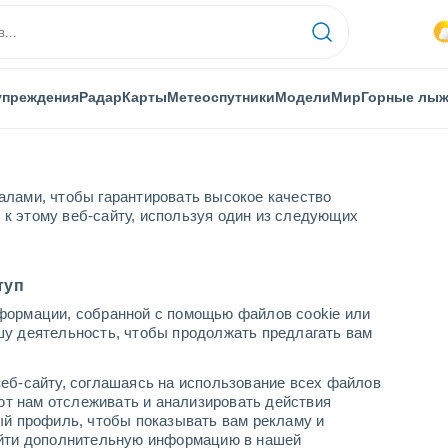
упреждения
Радар
Карты
Метеоспутники
Модели
Мир
Горные лы
алами, чтобы гарантировать высокое качество
к этому веб-сайту, используя один из следующих
туп
формации, собранной с помощью файлов cookie или
х
шу деятельность, чтобы продолжать предлагать вам
...
еб-сайту, соглашаясь на использование всех файлов
яют нам отслеживать и анализировать действия
По часам
ый профиль, чтобы показывать вам рекламу и
В ближайшие часы моросящий
найти дополнительную информацию в нашей
дождь