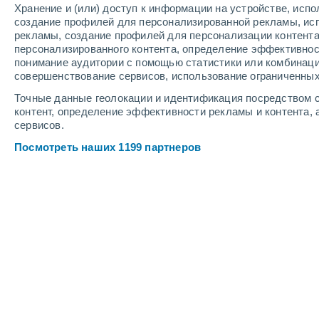
Хранение и (или) доступ к информации на устройстве, исп
4
-
10
м/с
4
-
11
м/с
3
-
8
м/с
создание профилей для персонализированной рекламы, ис
рекламы, создание профилей для персонализации контент
персонализированного контента, определение эффективнос
Погода в Мугуре-Аксах cегодня
, 7 
понимание аудитории с помощью статистики или комбинаци
совершенствование сервисов, использование ограниченных
Облачно и ясно
+12°
05:00
Точные данные геолокации и идентификация посредством с
Ощущаемая т.
+12
контент, определение эффективности рекламы и контента, 
сервисов.
Солнечно
+11°
06:00
Посмотреть наших 1199 партнеров
Ощущаемая т.
+11
Переменная обла
+14°
08:00
Ощущаемая т.
+14
Небольшой дожд
30%
+18°
11:00
0.3 мм
Ощущаемая т.
+18
Небольшой дожд
30%
+20°
14:00
0.5 мм
Ощущаемая т.
+20