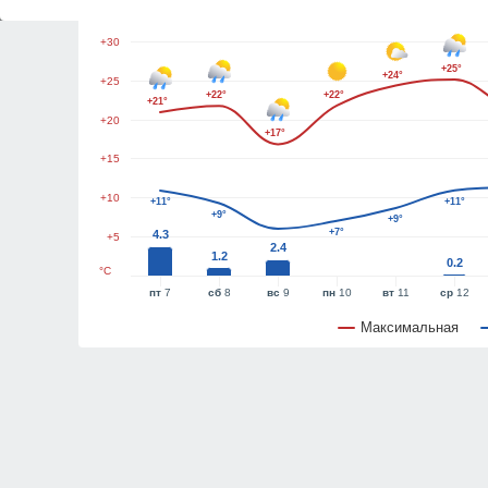
+35
+30
+25°
+24°
+25
+22°
+22°
+21°
+20
+17°
+15
+10
+11°
+11°
+9°
+9°
+7°
4.3
+5
2.4
1.2
0.2
°C
пт
7
сб
8
вс
9
пн
10
вт
11
ср
12
Максимальная