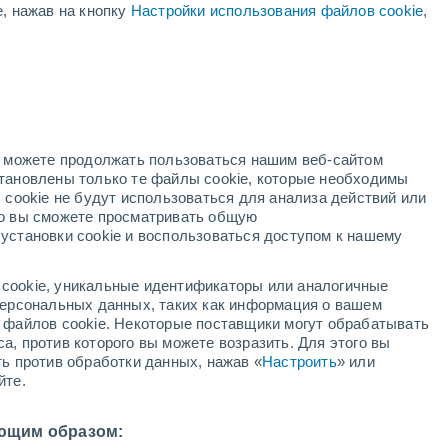
е, нажав на кнопку
Настройки использования файлов cookie
,
ая
ость:
но можете продолжать пользоваться нашим веб-сайтом
становлены только те файлы cookie, которые необходимы
й радар
Метеоспутники
Модели
 cookie не будут использоваться для анализа действий или
ко вы сможете просматривать общую
установки cookie и воспользоваться доступом к нашему
недельник
вторник
среда
четверг
cookie, уникальные идентификаторы или аналогичные
10 Авг.
11 Авг.
12 Авг.
13 Авг.
 персональных данных, таких как информация о вашем
ы файлов cookie. Некоторые поставщики могут обрабатывать
а, против которого вы можете возразить. Для этого вы
ть против обработки данных, нажав «
Настроить
» или
60%
50%
йте.
0.2 мм
1.1 мм
22°
/
+7°
+24°
/
+9°
+25°
/
+11°
+22°
/
+11°
ющим образом: