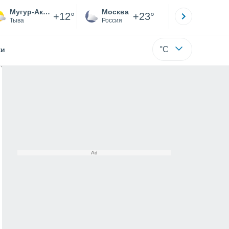
Мугур-Аксы
Москва
Санкт-
+12°
+23°
Тыва
Россия
Са
°C
жи