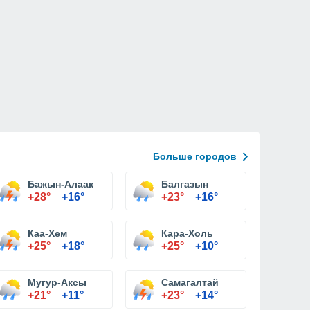
Больше городов
Бажын-Алаак
Балгазын
+28°
+16°
+23°
+16°
Каа-Хем
Кара-Холь
+25°
+18°
+25°
+10°
Мугур-Аксы
Самагалтай
+21°
+11°
+23°
+14°