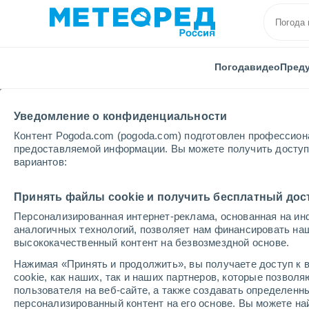
Погода
видео
Пред
Уведомление о конфиденциальности
Контент Pogoda.com (pogoda.com) подготовлен профессион
предоставляемой информации. Вы можете получить доступ 
вариантов:
Главная
Тыва
Мугур-Аксы
Принять файлы cookie и получить бесплатный дос
Персонализированная интернет-реклама, основанная на ин
Погода в Мугуре-Акса
аналогичных технологий, позволяет нам финансировать на
высококачественный контент на безвозмездной основе.
04:30
пятница
Нажимая «Принять и продолжить», вы получаете доступ к в
cookie, как наших, так и наших партнеров, которые позвол
пользователя на веб-сайте, а также создавать определенн
Облачно и ясно
персонализированный контент на его основе. Вы можете 