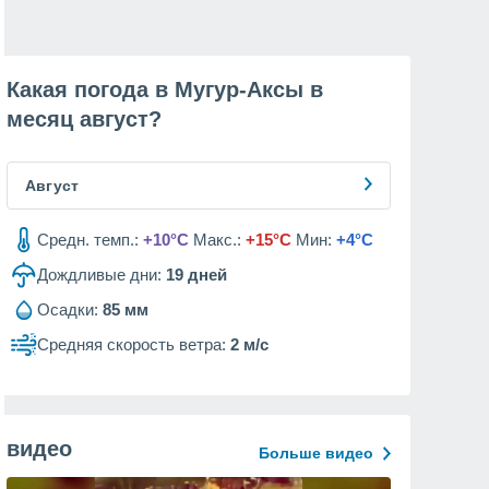
Какая погода в Мугур-Аксы в
месяц
август
?
Август
Средн. темп.:
+10°C
Макс.:
+15°C
Мин:
+4°C
Дождливые дни:
19
дней
Осадки:
85 мм
Средняя скорость ветра:
2 м/с
видео
Больше видео