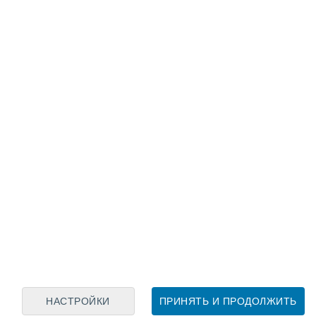
Лунный календарь
пн
вт
ср
чт
пт
сб
вс
7
8
9
10
11
12
13
14
15
16
17
18
19
20
НАСТРОЙКИ
ПРИНЯТЬ И ПРОДОЛЖИТЬ