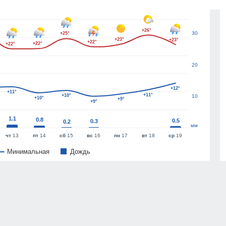
40
+26°
30
+25°
+23°
+23°
+22°
+22°
+22°
20
+12°
+11°
+11°
+10°
10
+10°
+9°
+9°
1.1
0.8
0.5
0.3
0.2
мм
чт
13
пт
14
сб
15
вс
16
пн
17
вт
18
ср
19
Минимальная
Дождь