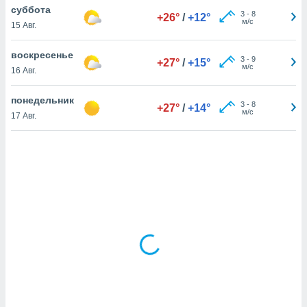
суббота
3
-
8
+26°
/
+12°
м/с
15 Авг.
и,
 файлам
воскресенье
3
-
9
+27°
/
+15°
м/с
16 Авг.
примете
айлов
понедельник
3
-
8
+27°
/
+14°
се равно
м/с
17 Авг.
должать
ся нашим
pogoda.com.
ае мы
м, что
овлены
айлы cookie,
обходимы
ения
 веб-сайту,
файлы cookie
пользоваться
 действий
рекламы или
рованного