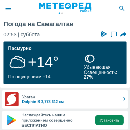
Погода на Самагалтае
ие о
циальности
02:53
суббота
...
oda.com
)
Пасмурно
+14°
алами,
тировать
Убывающая
ество
Освещенность:
яемой
По ощущениям +14°
27%
. Вы можете
ступ к этому
используя
едующих
Ураган
Dolphin В 3,773,612 км
файлы
Наслаждайтесь нашим
олучить
приложением совершенно
Установить
й доступ
БЕСПЛАТНО