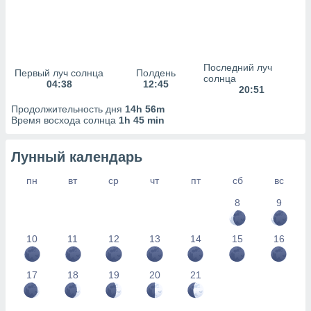
сервисов.
 наших 1199
неров
Последний луч
Первый луч солнца
Полдень
солнца
04:38
12:45
20:51
Продолжительность дня
14h 56m
Время восхода солнца
1h 45 min
Лунный календарь
пн
вт
ср
чт
пт
сб
вс
8
9
10
11
12
13
14
15
16
17
18
19
20
21