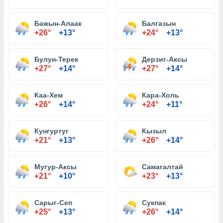
Бажын-Алаак
Балгазын
+26°
+13°
+24°
+13°
Булун-Терек
Дерзиг-Аксы
+27°
+14°
+27°
+14°
Каа-Хем
Кара-Холь
+26°
+14°
+24°
+11°
Кунгуртуг
Кызыл
+21°
+13°
+26°
+14°
Мугур-Аксы
Самагалтай
+21°
+10°
+23°
+13°
Сарыг-Сеп
Сукпак
+25°
+13°
+26°
+14°