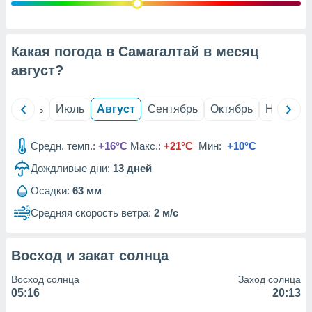
с помощью
или
данных из
чников,
Какая погода в Самагалтай в месяц
и
вование
август
?
ие
х данных
й
Июнь
Июль
Август
Сентябрь
Октябрь
Ноябрь
контента.
ные
Средн. темп.:
+16°C
Макс.:
+21°C
Мин:
+10°C
и
Дождливые дни:
13
дней
ция
м
Осадки:
63 мм
я
Средняя скорость ветра:
2 м/с
рованная
нтент,
е
Восход и закат солнца
сти рекламы
Восход солнца
Заход солнца
ие сведения
05:16
20:13
и и