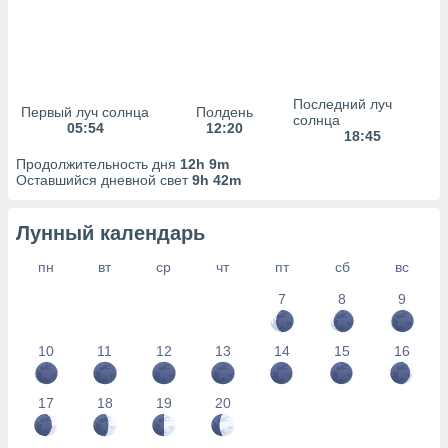
сервисов.
 наших 1199
неров
Последний луч
Первый луч солнца
Полдень
солнца
05:54
12:20
18:45
Продолжительность дня
12h 9m
Оставшийся дневной свет
9h 42m
Лунный календарь
пн
вт
ср
чт
пт
сб
вс
7
8
9
10
11
12
13
14
15
16
17
18
19
20