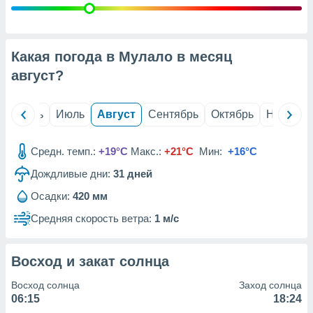
с помощью
или
данных из
чников,
и
Какая погода в Мулало в месяц
вование
август
?
ие
х данных
й
Июнь
Июль
Август
Сентябрь
Октябрь
Ноябрь
контента.
ные
Средн. темп.:
+19°C
Макс.:
+21°C
Мин:
+16°C
и
ция
Дождливые дни:
31
дней
м
я
Осадки:
420 мм
Средняя скорость ветра:
1 м/с
рованная
нтент,
е
Восход и закат солнца
сти рекламы
Восход солнца
Заход солнца
ие сведения
06:15
18:24
и и