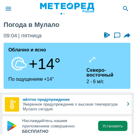
Погода в Мулало
ие о
циальности
09:04
пятница
...
oda.com
)
Облачно и ясно
+14°
алами,
тировать
Северо-
ество
восточный
яемой
По ощущениям +14°
2
6 м/с
. Вы можете
ступ к этому
используя
едующих
жёлтое предупреждение
Умеренное предупреждение о высокая температура
Мулало сегодня
файлы
Наслаждайтесь нашим
олучить
приложением совершенно
Установить
й доступ
БЕСПЛАТНО