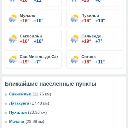
+26°
+21°
+20°
+6°
Мулало
Пухильи
+16°
+10°
+16°
+10°
Сакисильи
Сальседо
+16°
+10°
+19°
+7°
Сан-Мигель-де-Сальседо
Сигчос
+19°
+7°
+16°
+11°
Ближайшие населенные пункты
Сакисильи
(11.76 км)
Латакунга
(17.48 км)
Пухильи
(23.36 км)
Мачачи
(29.89 км)