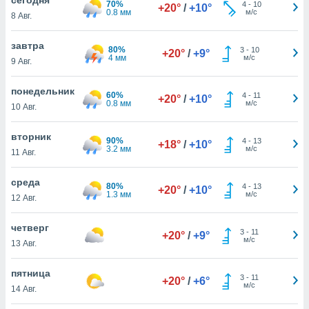
70%
 и
4
-
10
+20°
/
+10°
0.8 мм
м/с
8 Авг.
ть действия
я на веб-
же
завтра
80%
3
-
10
+20°
/
+9°
пределенный
4 мм
м/с
9 Авг.
обы
вам рекламу
понедельник
60%
4
-
11
зированный
+20°
/
+10°
0.8 мм
м/с
10 Авг.
го основе.
айти
ьную
вторник
90%
4
-
13
+18°
/
+10°
 в нашей
3.2 мм
м/с
11 Авг.
йлов cookie
ремя
среда
80%
4
-
13
гласие,
+20°
/
+10°
1.3 мм
м/с
12 Авг.
опку
спользования
четверг
 cookie
3
-
11
+20°
/
+9°
м/с
нную в
13 Авг.
и нашего
пятница
3
-
11
+20°
/
+6°
м/с
14 Авг.
ОГО ВЫ