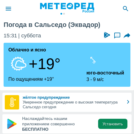
Погода в Сальседо (Эквадор)
ие о
циальности
15:31
суббота
...
oda.com
)
Облачно и ясно
+19°
алами,
тировать
ество
юго-восточный
яемой
По ощущениям +19°
3
9 м/с
. Вы можете
ступ к этому
используя
жёлтое предупреждение
едующих
Умеренное предупреждение о высокая температура
Сальседо сегодня
файлы
Наслаждайтесь нашим
олучить
приложением совершенно
Установить
й доступ
БЕСПЛАТНО