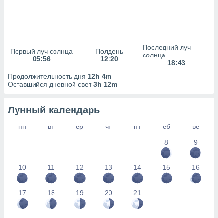
сервисов.
 наших 1199
неров
Последний луч
Первый луч солнца
Полдень
солнца
05:56
12:20
18:43
Продолжительность дня
12h 4m
Оставшийся дневной свет
3h 12m
Лунный календарь
пн
вт
ср
чт
пт
сб
вс
8
9
10
11
12
13
14
15
16
17
18
19
20
21