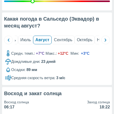
с помощью
или
данных из
чников,
Какая погода в Сальседо (Эквадор) в
и
вование
месяц
август
?
ие
х данных
й
Июнь
Июль
Август
Сентябрь
Октябрь
Ноябрь
контента.
ные
Средн. темп.:
+7°C
Макс.:
+12°C
Мин:
+3°C
и
Дождливые дни:
23
дней
ция
м
Осадки:
89 мм
я
Средняя скорость ветра:
3 м/с
рованная
нтент,
е
Восход и закат солнца
сти рекламы
Восход солнца
Заход солнца
ие сведения
06:17
18:22
и и