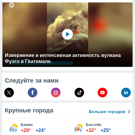
 и
ть действия
я на веб-
же
пределенный
обы
вам рекламу
зированный
го основе.
айти
Извержение и интенсивная активность вулкана
ьную
Фуэго в Гватемале.
 в нашей
йлов cookie
ремя
Следуйте за нами
гласие,
опку
спользования
 cookie
нную в
Крупные города
и нашего
Больше городов
Банмо
Бассейн
ОГО ВЫ
+28°
+24°
+32°
+25°