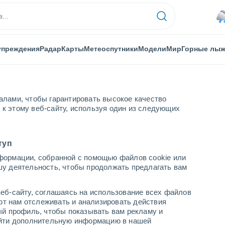
упреждения
Радар
Карты
Метеоспутники
Модели
Мир
Горные лы
алами, чтобы гарантировать высокое качество
к этому веб-сайту, используя один из следующих
туп
формации, собранной с помощью файлов cookie или
е
шу деятельность, чтобы продолжать предлагать вам
...
еб-сайту, соглашаясь на использование всех файлов
яют нам отслеживать и анализировать действия
По часам
ый профиль, чтобы показывать вам рекламу и
В ближайшие часы влажная
найти дополнительную информацию в нашей
удушающая жара