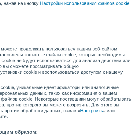
е, нажав на кнопку
Настройки использования файлов cookie
,
Ураган
Dolphin В 3,237,456 км
но можете продолжать пользоваться нашим веб-сайтом
становлены только те файлы cookie, которые необходимы
адар
Метеоспутники
Модели
 cookie не будут использоваться для анализа действий или
ко вы сможете просматривать общую
установки cookie и воспользоваться доступом к нашему
вторник
среда
четверг
пятница
cookie, уникальные идентификаторы или аналогичные
11 Авг.
12 Авг.
13 Авг.
14 Авг.
 персональных данных, таких как информация о вашем
ы файлов cookie. Некоторые поставщики могут обрабатывать
а, против которого вы можете возразить. Для этого вы
ть против обработки данных, нажав «
Настроить
» или
90%
90%
90%
90%
йте.
18 мм
24 мм
16 мм
20 мм
30°
/
+24°
+27°
/
+24°
+30°
/
+24°
+29°
/
+24°
ющим образом: