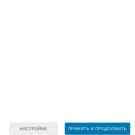
Лунный календарь
пн
вт
ср
чт
пт
сб
вс
8
9
10
11
12
13
14
15
16
17
18
19
20
21
НАСТРОЙКИ
ПРИНЯТЬ И ПРОДОЛЖИТЬ