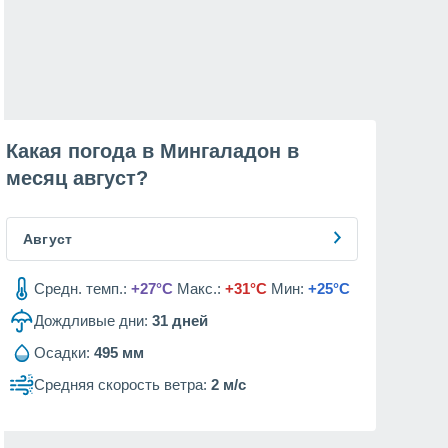
Какая погода в Мингаладон в
месяц
август
?
Август
Средн. темп.:
+27°C
Макс.:
+31°C
Мин:
+25°C
Дождливые дни:
31
дней
Осадки:
495 мм
Средняя скорость ветра:
2 м/с