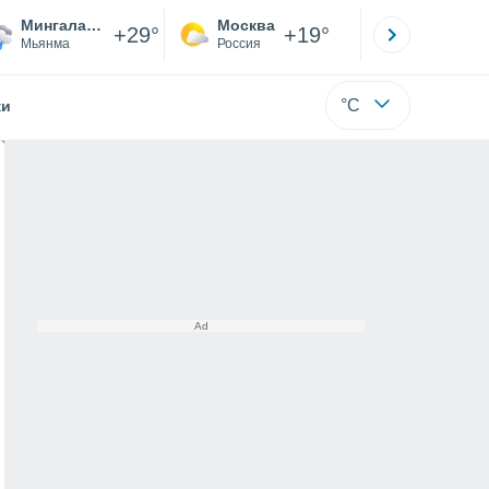
Мингаладон
Москва
Санкт-
+29°
+19°
Мьянма
Россия
Са
°C
жи