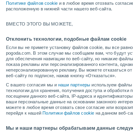
Политике файлов cookie
и в любое время отозвать согласи
+28°
расположенную в нижней части нашего веб-сайта.
70%
ВМЕСТО ЭТОГО ВЫ МОЖЕТЕ,
По ощущениям +33°
0.3 мм
Отклонить технологии, подобные файлам cookie
Если вы не примете установку файлов cookie, вы все рав
pogoda.com. В этом случае мы сообщаем вам, что будут у
Погода на 1 – 7 дней
Карта дождей
Дождевой р
для обеспечения навигации по веб-сайту, но никакие файлы
показа рекламы или персонализированного контента, одна
неперсонализированную рекламу. Вы можете отказаться от 
веб-сайту по подписке, нажав кнопку «Отказаться».
завтра
понедельник
cегодня
С вашего согласия мы и
наши партнеры
используем файлы 
9 Авг.
10 Авг.
8 Авг.
технологии для хранения, получения доступа и обработки
посещении данного веб-сайта, IP-адреса и идентификатор
ваши персональные данные на основании законного интерес
можете в любое время отозвать свое согласие или возрази
90%
90%
90%
перейдя к нашей
Политики файлов cookie
на данном веб-са
19 мм
23 мм
12 мм
+30°
/
+24°
+29°
/
+24°
+
+31°
/
+25°
Мы и наши партнеры обрабатываем данные следу