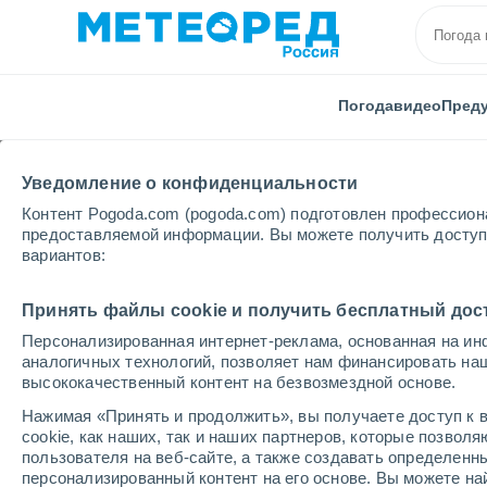
Погода
видео
Пред
Уведомление о конфиденциальности
Контент Pogoda.com (pogoda.com) подготовлен профессион
предоставляемой информации. Вы можете получить доступ 
вариантов:
Главная
Мьянма
Мингаладон
Принять файлы cookie и получить бесплатный дос
Персонализированная интернет-реклама, основанная на ин
Погода в Мингаладон
аналогичных технологий, позволяет нам финансировать на
высококачественный контент на безвозмездной основе.
09:54
суббота
Нажимая «Принять и продолжить», вы получаете доступ к в
cookie, как наших, так и наших партнеров, которые позвол
пользователя на веб-сайте, а также создавать определенн
Небольшой дождь
персонализированный контент на его основе. Вы можете 