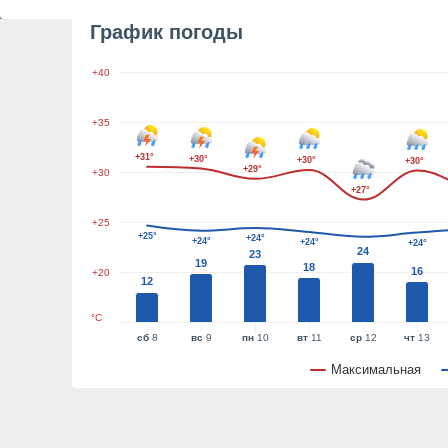
График погоды
+40
+35
+31°
+30°
+30°
+30°
+29°
+30
+27°
+25
+25°
+24°
+24°
+24°
+24°
24
23
19
18
16
+20
12
°C
сб
8
вс
9
пн
10
вт
11
ср
12
чт
13
Максимальная