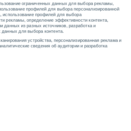
ользование ограниченных данных для выбора рекламы,
3
-
11
м/с
3
-
8
м/с
4
-
11
м/с
4
-
11
м/с
пользование профилей для выбора персонализированной
а, использование профилей для выбора
ти рекламы, определение эффективности контента,
вгуста
и данных из разных источников, разработка и
 данных для выбора контента.
ь
южный
5 Средний
канирования устройства, персонализированная реклама и
°
2
-
7 м/с
FPS:
6-10
аналитические сведения об аудитории и разработка
ь
южный
5 Средний
°
3
-
8 м/с
FPS:
6-10
южный
10 Очень высокий!
°
3
-
8 м/с
FPS:
25-50
ь
южный
11+ Критический!
°
3
-
7 м/с
FPS:
50+
ь
южный
6 Высокий
°
4
-
9 м/с
FPS:
15-25