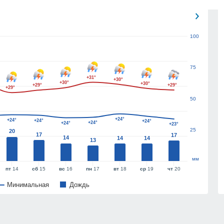
100
75
+31°
+30°
+30°
+30°
+29°
+29°
+29°
50
+24°
+24°
+24°
+24°
+24°
+24°
+23°
25
20
17
17
14
14
14
13
мм
пт
14
сб
15
вс
16
пн
17
вт
18
ср
19
чт
20
Минимальная
Дождь