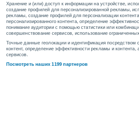
Хранение и (или) доступ к информации на устройстве, исп
4
-
10
м/с
4
-
10
м/с
5
-
10
м/с
создание профилей для персонализированной рекламы, ис
рекламы, создание профилей для персонализации контент
персонализированного контента, определение эффективнос
Погода в Мингаладоне cегодня
, 8 а
понимание аудитории с помощью статистики или комбинаци
совершенствование сервисов, использование ограниченных
Небольшой дожд
70%
+28°
09:30
Точные данные геолокации и идентификация посредством с
0.3 мм
Ощущаемая т.
+33
контент, определение эффективности рекламы и контента, 
сервисов.
Небольшой дожд
80%
+29°
10:30
Посмотреть наших 1199 партнеров
0.5 мм
Ощущаемая т.
+35
Буря
90%
+27°
11:30
2.7 мм
Ощущаемая т.
+32
Небольшой дожд
90%
+28°
12:30
0.9 мм
Ощущаемая т.
+34
Небольшой дожд
90%
+30°
13:30
0.4 мм
Ощущаемая т.
+37