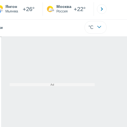
Янгон
Москва
Санкт-
+26°
+22°
Мьянма
Россия
Са
°C
жи