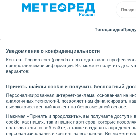
Погода
видео
Пред
Уведомление о конфиденциальности
Контент Pogoda.com (pogoda.com) подготовлен профессион
предоставляемой информации. Вы можете получить доступ 
вариантов:
Главная
Мьянма
Янгон
Принять файлы cookie и получить бесплатный дос
Персонализированная интернет-реклама, основанная на ин
Погода в Янгоне
аналогичных технологий, позволяет нам финансировать на
высококачественный контент на безвозмездной основе.
18:14
воскресенье
Нажимая «Принять и продолжить», вы получаете доступ к в
cookie, как наших, так и наших партнеров, которые позвол
пользователя на веб-сайте, а также создавать определенн
Небольшой дождь
персонализированный контент на его основе. Вы можете 