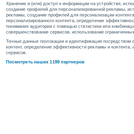
Хранение и (или) доступ к информации на устройстве, исп
4
-
9
м/с
5
-
11
м/с
4
4
-
10
м/с
создание профилей для персонализированной рекламы, ис
рекламы, создание профилей для персонализации контент
персонализированного контента, определение эффективнос
Погода в Янгоне cегодня
, 9 августа
понимание аудитории с помощью статистики или комбинаци
совершенствование сервисов, использование ограниченных
Умеренный до
90%
+26°
Точные данные геолокации и идентификация посредством с
16:30
3.5 мм
Ощущаемая т.
+
контент, определение эффективности рекламы и контента, 
сервисов.
Умеренный до
90%
+26°
Посмотреть наших 1199 партнеров
17:30
2.5 мм
Ощущаемая т.
+
Небольшой до
90%
+26°
18:30
0.7 мм
Ощущаемая т.
+
Небольшой до
80%
+26°
19:30
0.3 мм
Ощущаемая т.
+
Небольшой до
80%
+26°
20:30
0.3 мм
Ощущаемая т.
+