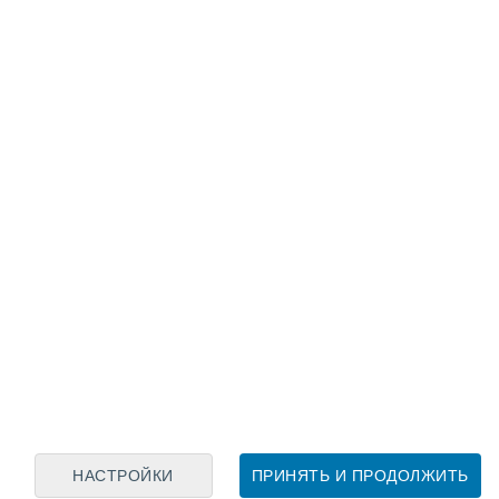
Лунный календарь
пн
вт
ср
чт
пт
сб
вс
9
10
11
12
13
14
15
16
17
18
19
20
21
22
НАСТРОЙКИ
ПРИНЯТЬ И ПРОДОЛЖИТЬ