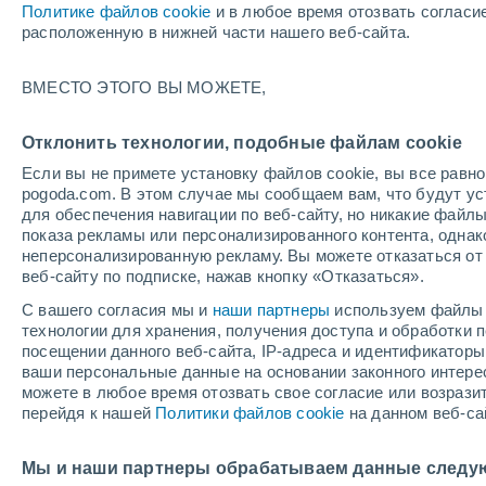
Политике файлов cookie
и в любое время отозвать согласи
+26°
расположенную в нижней части нашего веб-сайта.
90%
ВМЕСТО ЭТОГО ВЫ МОЖЕТЕ,
По ощущениям +29°
0.7 мм
Отклонить технологии, подобные файлам cookie
Если вы не примете установку файлов cookie, вы все рав
pogoda.com. В этом случае мы сообщаем вам, что будут у
Погода на 1 – 7 дней
Карта дождей
Дождевой р
для обеспечения навигации по веб-сайту, но никакие файлы
показа рекламы или персонализированного контента, одна
неперсонализированную рекламу. Вы можете отказаться от 
веб-сайту по подписке, нажав кнопку «Отказаться».
завтра
вторник
cегодня
С вашего согласия мы и
наши партнеры
используем файлы 
10 Авг.
11 Авг.
9 Авг.
технологии для хранения, получения доступа и обработки
посещении данного веб-сайта, IP-адреса и идентификатор
ваши персональные данные на основании законного интерес
можете в любое время отозвать свое согласие или возрази
90%
90%
90%
перейдя к нашей
Политики файлов cookie
на данном веб-са
31 мм
34 мм
25 мм
+30°
/
+24°
+30°
/
+24°
+2
+30°
/
+25°
Мы и наши партнеры обрабатываем данные следу