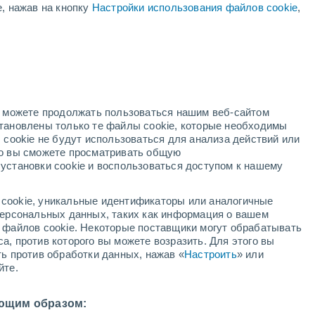
е, нажав на кнопку
Настройки использования файлов cookie
,
Ураган
Dolphin В 2,874,870 км
Вероятность Грозы
Завтра во второй половине дня
но можете продолжать пользоваться нашим веб-сайтом
становлены только те файлы cookie, которые необходимы
адар
Метеоспутники
Модели
 cookie не будут использоваться для анализа действий или
ко вы сможете просматривать общую
установки cookie и воспользоваться доступом к нашему
среда
четверг
пятница
суббота
cookie, уникальные идентификаторы или аналогичные
12 Авг.
13 Авг.
14 Авг.
15 Авг.
 персональных данных, таких как информация о вашем
ы файлов cookie. Некоторые поставщики могут обрабатывать
а, против которого вы можете возразить. Для этого вы
ть против обработки данных, нажав «
Настроить
» или
90%
90%
90%
90%
йте.
23 мм
14 мм
17 мм
17 мм
8°
/
+24°
+29°
/
+25°
+29°
/
+25°
+30°
/
+24°
ющим образом: