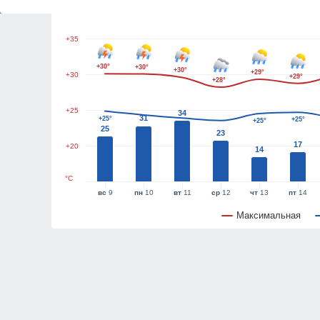
+40
+35
+30°
+30°
+30°
+29°
+30
+29°
+28°
+25
34
31
+25°
+25°
+25°
+24°
25
23
17
+20
14
°C
вс
9
пн
10
вт
11
ср
12
чт
13
пт
14
Максимальная