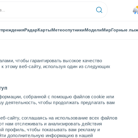
упреждения
Радар
Карты
Метеоспутники
Модели
Мир
Горные лы
алами, чтобы гарантировать высокое качество
к этому веб-сайту, используя один из следующих
туп
формации, собранной с помощью файлов cookie или
шу деятельность, чтобы продолжать предлагать вам
...
еб-сайту, соглашаясь на использование всех файлов
яют нам отслеживать и анализировать действия
По часам
ый профиль, чтобы показывать вам рекламу и
В ближайшие часы моросящий
найти дополнительную информацию в нашей
дождь