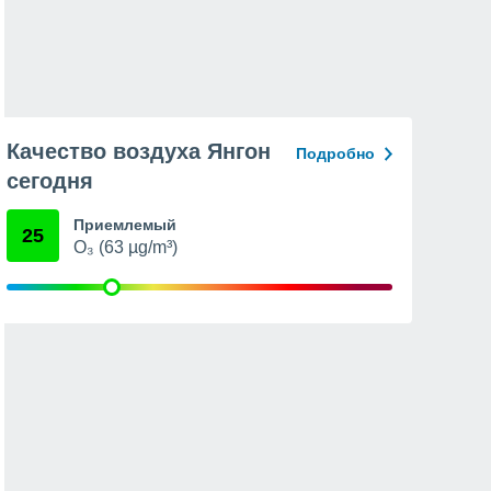
Качество воздуха Янгон
Подробно
сегодня
Приемлемый
25
O₃ (63 µg/m³)