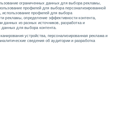
ользование ограниченных данных для выбора рекламы,
-
12
м/с
5
-
13
м/с
4
-
11
м/с
5
-
13
м/с
пользование профилей для выбора персонализированной
а, использование профилей для выбора
ти рекламы, определение эффективности контента,
и данных из разных источников, разработка и
 данных для выбора контента.
ждь
юго-западный
1 Низкий
канирования устройства, персонализированная реклама и
29°
4
-
9 м/с
FPS:
нет
аналитические сведения об аудитории и разработка
ждь
юго-западный
0 Низкий
28°
3
-
10 м/с
FPS:
нет
ждь
юго-западный
0 Низкий
29°
3
-
6 м/с
FPS:
нет
ждь
юго-западный
0 Низкий
28°
3
-
5 м/с
FPS:
нет
ждь
юго-западный
0 Низкий
28°
3
-
5 м/с
FPS:
нет