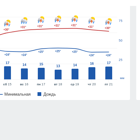
100
75
+31°
+31°
+31°
+31°
+31°
+30°
+30°
50
+25°
+25°
+25°
+24°
+24°
+24°
+24°
25
17
17
16
15
14
14
13
мм
сб
15
вс
16
пн
17
вт
18
ср
19
чт
20
пт
21
Минимальная
Дождь