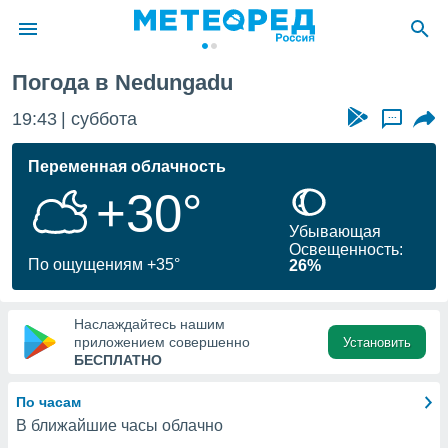
Погода в Nedungadu
ие о
циальности
19:43
суббота
...
oda.com
)
Переменная облачность
+30°
алами,
тировать
Убывающая
ество
Освещенность:
яемой
По ощущениям +35°
26%
. Вы можете
ступ к этому
используя
Наслаждайтесь нашим
едующих
приложением совершенно
Установить
БЕСПЛАТНО
файлы
По часам
олучить
В ближайшие часы облачно
й доступ