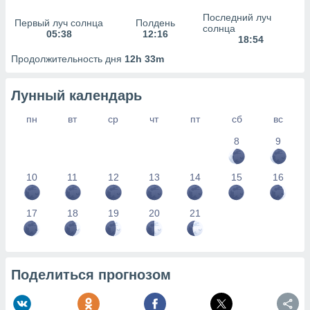
сервисов.
Последний луч
Первый луч солнца
Полдень
 наших 1199
солнца
05:38
12:16
неров
18:54
Продолжительность дня
12h 33m
Лунный календарь
пн
вт
ср
чт
пт
сб
вс
8
9
10
11
12
13
14
15
16
17
18
19
20
21
Поделиться прогнозом