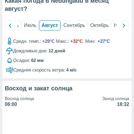
Какая погода в Nedungadu в месяц
с помощью
или
август
?
данных из
чников,
и
й
Июнь
Июль
Август
Сентябрь
Октябрь
Ноябрь
вование
ие
Средн. темп.:
+29°C
Макс.:
+32°C
Мин:
+27°C
х данных
Дождливые дни:
12
дней
контента.
Осадки:
62 мм
ные
и
Средняя скорость ветра:
4 м/с
ция
м
я
Восход и закат солнца
рованная
Восход солнца
Заход солнца
нтент,
06:00
18:32
е
сти рекламы
ие сведения
и и