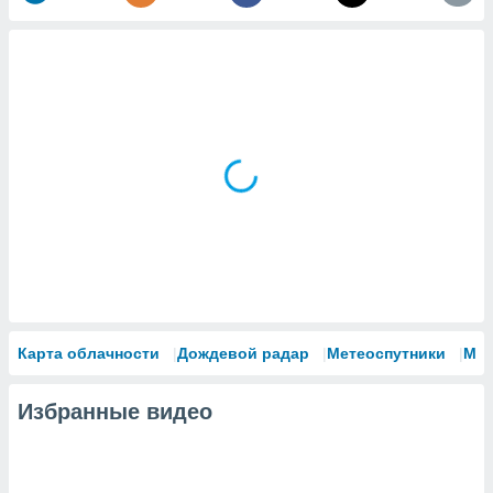
Карта облачности
Дождевой радар
Метеоспутники
Мо
Избранные видео