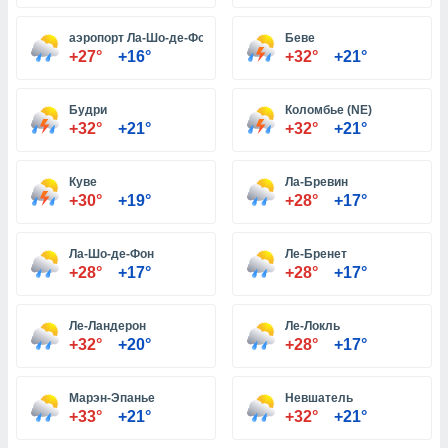
аэропорт Ла-Шо-де-Фон
Беве
и,
+27°
+16°
+32°
+21°
 файлам
Будри
Коломбье (NE)
примете
+32°
+21°
+32°
+21°
айлов
се равно
должать
Куве
Ла-Бревин
ся нашим
+30°
+19°
+28°
+17°
pogoda.com.
ае мы
м, что
Ла-Шо-де-Фон
Ле-Бренет
овлены
+28°
+17°
+28°
+17°
айлы cookie,
обходимы
Ле-Ландерон
Ле-Локль
ения
+32°
+20°
+28°
+17°
 веб-сайту,
файлы cookie
пользоваться
Марэн-Эпанье
Невшатель
 действий
+33°
+21°
+32°
+21°
рекламы или
рованного