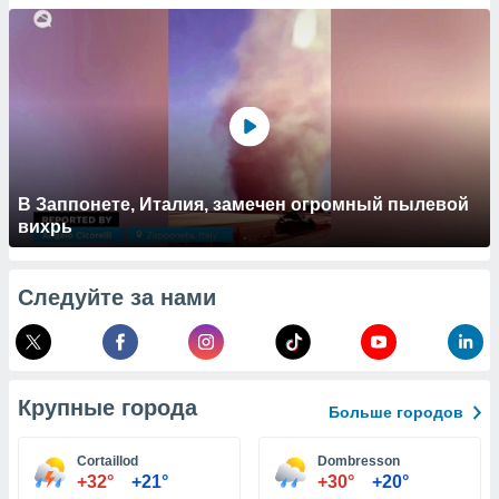
 и
ть действия
я на веб-
же
пределенный
обы
вам рекламу
зированный
го основе.
айти
В Заппонете, Италия, замечен огромный пылевой
ьную
вихрь
 в нашей
йлов cookie
ремя
Следуйте за нами
гласие,
опку
спользования
 cookie
нную в
Крупные города
и нашего
Больше городов
Cortaillod
Dombresson
ОГО ВЫ
+32°
+21°
+30°
+20°